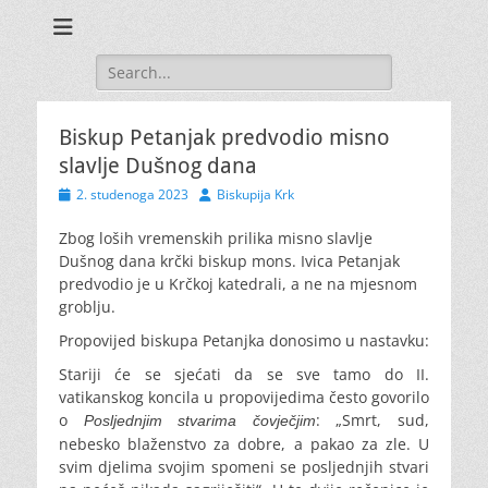
Search
for:
Biskup Petanjak predvodio misno
slavlje Dušnog dana
Posted
Author
2. studenoga 2023
Biskupija Krk
on
Zbog loših vremenskih prilika misno slavlje
Dušnog dana krčki biskup mons. Ivica Petanjak
predvodio je u Krčkoj katedrali, a ne na mjesnom
groblju.
Propovijed biskupa Petanjka donosimo u nastavku:
Stariji će se sjećati da se sve tamo do II.
vatikanskog koncila u propovijedima često govorilo
o
: „Smrt, sud,
Posljednjim stvarima čovječjim
nebesko blaženstvo za dobre, a pakao za zle. U
svim djelima svojim spomeni se posljednjih stvari