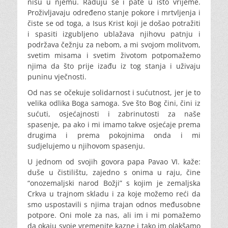
nisu u njemu. Raduju se i pate u isto vrijeme.
Proživljavaju određeno stanje pokore i mrtvljenja i
čiste se od toga, a Isus Krist koji je došao potražiti
i spasiti izgubljeno ublažava njihovu patnju i
podržava čežnju za nebom, a mi svojom molitvom,
svetim misama i svetim životom potpomažemo
njima da što prije izađu iz tog stanja i uživaju
puninu vječnosti.
Od nas se očekuje solidarnost i sućutnost, jer je to
velika odlika Boga samoga. Sve što Bog čini, čini iz
sućuti, osjećajnosti i zabrinutosti za naše
spasenje, pa ako i mi imamo takve osjećaje prema
drugima i prema pokojnima onda i mi
sudjelujemo u njihovom spasenju.
U jednom od svojih govora papa Pavao VI. kaže:
duše u čistilištu, zajedno s onima u raju, čine
“onozemaljski narod Božji” s kojim je zemaljska
Crkva u trajnom skladu i za koje možemo reći da
smo uspostavili s njima trajan odnos međusobne
potpore. Oni mole za nas, ali im i mi pomažemo
da okaju svoje vremenite kazne i tako im olakšamo