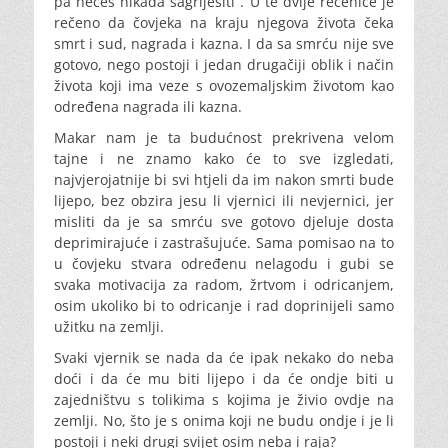
pa nećeš nikada sagriješiti“. U te dvije rečenice je
rečeno da čovjeka na kraju njegova života čeka
smrt i sud, nagrada i kazna. I da sa smrću nije sve
gotovo, nego postoji i jedan drugačiji oblik i način
života koji ima veze s ovozemaljskim životom kao
određena nagrada ili kazna.
Makar nam je ta budućnost prekrivena velom
tajne i ne znamo kako će to sve izgledati,
najvjerojatnije bi svi htjeli da im nakon smrti bude
lijepo, bez obzira jesu li vjernici ili nevjernici, jer
misliti da je sa smrću sve gotovo djeluje dosta
deprimirajuće i zastrašujuće. Sama pomisao na to
u čovjeku stvara određenu nelagodu i gubi se
svaka motivacija za radom, žrtvom i odricanjem,
osim ukoliko bi to odricanje i rad doprinijeli samo
užitku na zemlji.
Svaki vjernik se nada da će ipak nekako do neba
doći i da će mu biti lijepo i da će ondje biti u
zajedništvu s tolikima s kojima je živio ovdje na
zemlji. No, što je s onima koji ne budu ondje i je li
postoji i neki drugi svijet osim neba i raja?