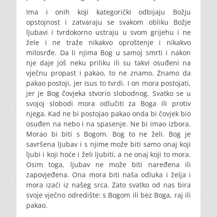
Ima i onih koji kategorički odbijaju Božju
opstojnost i zatvaraju se svakom obliku Božje
ljubavi i tvrdokorno ustraju u svom grijehu i ne
žele i ne traže nikakvo oproštenje i nikakvo
milosrđe. Da li njima Bog u samoj smrti i nakon
nje daje još neku priliku ili su takvi osuđeni na
vječnu propast i pakao, to ne znamo. Znamo da
pakao postoji, jer Isus to tvrdi. I on mora postojati,
jer je Bog čovjeka stvorio slobodnog. Svatko se u
svojoj slobodi mora odlučiti za Boga ili protiv
njega. Kad ne bi postojao pakao onda bi čovjek bio
osuđen na nebo i na spasenje. Ne bi imao izbora.
Morao bi biti s Bogom. Bog to ne želi. Bog je
savršena ljubav i s njime može biti samo onaj koji
ljubi i koji hoće i želi ljubiti, a ne onaj koji to mora.
Osim toga, ljubav ne može biti naređena ili
zapovjeđena. Ona mora biti naša odluka i želja i
mora izaći iz našeg srca. Zato svatko od nas bira
svoje vječno odredište: s Bogom ili bez Boga, raj ili
pakao.