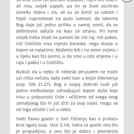
ali nisu uvijek uspjeli, pa im je život oscilirao
između dobra i zla, ali su se borili sa sobom i
htjeli napredovati na putu svetosti, da takvima
Bog daje još jednu priliku u samoj smrti, da se
definitivno odluče na koju će stranu. Pri tome
uvijek treba imati na pameti da niti raj, niti pakao,
niti čistilište nisu mjesto boravka, nego stanje u
kojem se nalazimo. Možemo biti i na ovom svijetu i
u tijelu kao što jesmo, a da smo u isto vrijeme i u
raju i paklu i u čistilištu.
Budući da u nebo ili nebeski Jeruzalem ne može
ući ništa nečisto, kaže sveti Ivan u knjizi Otkrivenja
(usp. Otk 21,27), Bog u svojoj dobroti nudi još
jedno međustanje zahvaljujući kojem duše koje
nisu u potpunosti čiste i očišćene od svega ovog
zemaljskog što ih još drži za ovaj svijet, mogu se
od toga očistiti i ući u nebo.
Sveti Pavao govori o tom čišćenju kao o prolazu
kroz oganj (usp. 1Kor 3,14). Vatra će spaliti ono što
je propadljivo, a ono što je dobro i plemenito