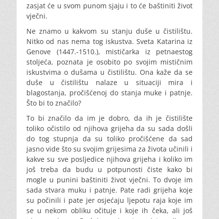
zasjat će u svom punom sjaju i to će baštiniti život
vječni.
Ne znamo u kakvom su stanju duše u čistilištu.
Nitko od nas nema tog iskustva. Sveta Katarina iz
Genove (1447.-1510.), mističarka iz petnaestog
stoljeća, poznata je osobito po svojim mističnim
iskustvima o dušama u čistilištu. Ona kaže da se
duše u čistilištu nalaze u situaciji mira i
blagostanja, pročišćenoj do stanja muke i patnje.
Što bi to značilo?
To bi značilo da im je dobro, da ih je čistilište
toliko očistilo od njihova grijeha da su sada došli
do tog stupnja da su toliko pročišćene da sad
jasno vide što su svojim grijesima za života učinili i
kakve su sve posljedice njihova grijeha i koliko im
još treba da budu u potpunosti čiste kako bi
mogle u punini baštiniti život vječni. To dvoje im
sada stvara muku i patnje. Pate radi grijeha koje
su počinili i pate jer osjećaju ljepotu raja koje im
se u nekom obliku očituje i koje ih čeka, ali još