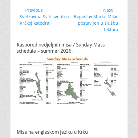
Navigacija
← Previous
Next →
Previous
Next
Svetkovina Svih svetih u
Bogoslov Marko Mikić
objava
post:
post:
Krčkoj katedrali
postavljen u službu
lektora
Raspored nedjeljnih misa / Sunday Mass
schedule – summer 2026.
Misa na engleskom jeziku u Krku