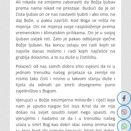
Ali nikada ne smijemo zaboraviti da Božja ljubav
prema nama nikad ne prestaje. Budući da je on
čista ljubav on će nas nastaviti ljubiti i ako smo, ne
daj Bože, u paklu završili. Kod Boga se ništa ne
mijenja. On ne mijenja svoje raspoloženje prema
vremenskim i klimatskim prilikama. On je u svojoj
ljubavi uvijek isti. Zato je pakao odbijanje vječne
Božje ljubavi. Na koncu ostaju oni radi kojih se
najviše danas molimo i radi kojih najčešće na
groblja dolazimo, a to su duše u čistilištu.
Polazeći od nas samih dobro smo svjesni da ni u
jednom trenutku našeg prijelaza sa zemlje mi
nismo tako čisti i nismo u takvom stanju duše i
tijela da odmah po smrti dosegnemo puno
zajedništvo s Bogom.
Vjerujući u Božje neizmjerno milosrđe i riječi koje
nam je uputio njegov Sin Isus Krist da on nije
došao na svijet osuditi svijet nego spasiti, mi
vjerujemo i nadamo se da i u trenutku našeg
ulaza u smrt Bog kao dobri otac svima onima koji
su kroz život išli pomalo šepajući, htjeli biti dobri,