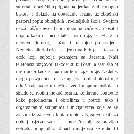
susretali u različitim prigodama, jer kad god je mogao
biskup je dolazio na događanja vezana uz obiteljski
pastoral poput obiteljskih i rodi­teljskih škola. Svojom
nazočnošću davao bi im dodatnu važnost, a osobit
dojam, kako na mene tako i na druge, ostavljale su
nje­gove duboke, snažne i poticajne propovije­di.
Nerijeko bih dolazio i k njemu na Krk pa je to sada
otok koji najbolje poznajem na Ja­dranu. Naši
telefonski razgovori također su bili česti, a saslušao bi
me i onda kada su ga morile mnoge brige. Nadalje,
mogu posvje­dočiti da se njegova dobrohotnost nije
odra­žavala samo u riječima već i u spremnosti da, u
skladu sa svojim mogućnostima, kon­kretno pomogne
kako pojedincima i obite­ljima u potrebi tako i
organiziranim skupi­nima i inicijativima koje se se
zauzimale za život, brak i obitelj. Njegovu skrb za
obitelj osjećao sam i u tome što nije zaboravljao
redovito priupitati za situaciju moje rastuće obitelji i