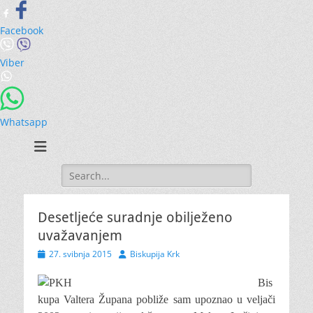
Facebook
Viber
Whatsapp
Search
for:
Desetljeće suradnje obilježeno
uvažavanjem
Posted
Author
27. svibnja 2015
Biskupija Krk
on
Bis
kupa Valtera Župana pobliže sam upoznao u veljači