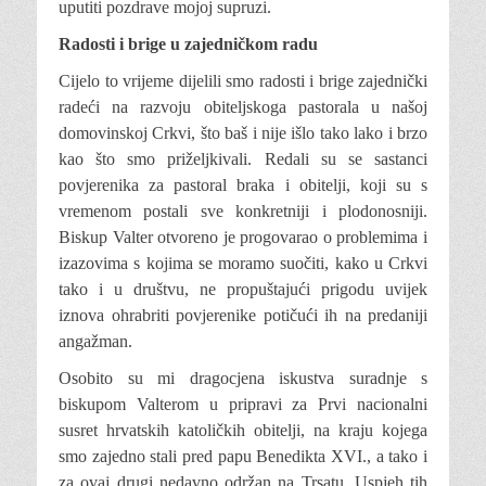
uputiti pozdrave mojoj supruzi.
Radosti i brige u zajedničkom radu
Cijelo to vrijeme dijelili smo radosti i brige zajednički
radeći na razvoju obitelj­skoga pastorala u našoj
domovinskoj Cr­kvi, što baš i nije išlo tako lako i brzo
kao što smo priželjkivali. Redali su se sastanci
povjerenika za pastoral braka i obitelji, koji su s
vremenom postali sve konkretniji i plodonosniji.
Biskup Valter otvoreno je progovarao o problemima i
izazovima s kojima se moramo suočiti, kako u Crkvi
tako i u društvu, ne propuštajući prigodu uvijek
iznova ohrabriti povjerenike poti­čući ih na predaniji
angažman.
Osobito su mi dragocjena iskustva su­radnje s
biskupom Valterom u pripravi za Prvi nacionalni
susret hrvatskih ka­toličkih obitelji, na kraju kojega
smo za­jedno stali pred papu Benedikta XVI., a tako i
za ovaj drugi nedavno održan na Trsatu. Uspjeh tih