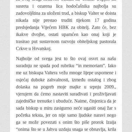
susreta i ozarena lica hodočašnika najbolja su
zadovoljština za uloženi trud, a biskup Valter se doi­sta
nikada nije prestao truditi tijekom 17 godina
predsjedanja Vijećem HBK za obitelj. Zato će, bez
ikakve dvojbe, osta­ti upamćen kao onaj koji je
trasirao put sustavnom razvoju obiteljskog pastorala
Crkve u Hrvatskoj.
Najbolje od svega jest to što ovaj osvrt na našu
suradnju ne spada pod rubriku “in memoriam”. Iako
me uz biskupa Valtera vežu mnoge lijepe uspomene i
osjećaj dubo­ke zahvalnosti, između ostalog i zbog
dola­ska na pogreb moje majke u srpnju 2009.,
vjerujem da ćemo nastaviti surađivati i proživljavati
zajedničke trenutke i ubuduće. Naime, činjenica da je
sada biskup u miru zasigurno neće ugasiti onaj žar s
početka teksta, jer on nije samo ljudske naravi nego
ga se može povezati s onim što piše prorok Izaija
“onima što se u Jahvu uzdaju snaga se obnavlja, krila