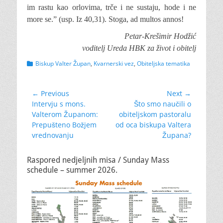
im rastu kao orlovima, trče i ne sustaju, hode i ne
more se.” (usp. Iz 40,31). Stoga, ad multos annos!
Petar-Krešimir Hodžić
voditelj Ureda HBK za život i obitelj
Categories
Biskup Valter Župan
,
Kvarnerski vez
,
Obiteljska tematika
Navigacija
← Previous
Next →
Previous
Next
Intervju s mons.
Što smo naučili o
objava
post:
post:
Valterom Županom:
obiteljskom pastoralu
Prepušteno Božjem
od oca biskupa Valtera
vrednovanju
Župana?
Raspored nedjeljnih misa / Sunday Mass
schedule – summer 2026.