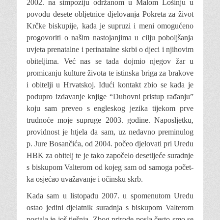
2002. na simpo­ziju održanom u Malom Lošinju u
povodu desete obljetnice djelovanja Pokreta za život
Krčke biskupije, kada je supruzi i meni omogućeno
progovoriti o našim nastojanjima
u cilju poboljšanja
uvjeta prenatalne i perinatalne skrbi o djeci i njihovim
obiteljima. Već nas se tada dojmio njegov žar u
promicanju kulture života te istinska briga za brakove
i obitelji u Hrvatskoj. Idući kontakt zbio se kada je
podupro izdavanje knjige “Duhovni pri­stup rađanju”
koju sam preveo s engleskog jezika tijekom prve
trudnoće moje supru­ge 2003. godine. Naposljetku,
providnost je htjela da sam, uz nedavno preminulog
p. Jure Bosančića, od 2004. počeo djelo­vati pri Uredu
HBK za obitelj te je tako započelo desetljeće suradnje
s biskupom Valterom od kojeg sam od samoga počet­
ka osjećao uvažavanje i očinsku skrb.
Kada sam u listopadu 2007. u spomenu­tom Uredu
ostao jedini djelatnik suradnja s biskupom Valterom
postala je još tješnja. Zbog prirode posla često smo se