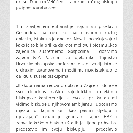
dr. sc. Franjom Velčićem i tajnikom krčkog biskupa
Josipom Karabaićem.
Tim slavljenjem euharistije kojom su proslavili
Gospodina na neki su način ispunili razlog
dolaska, istaknuo je doc. dr. Novak, pojašnjavajući
kako je to bila prilika da kroz molitvu i pjesmu „kao
zajednica susretnemo Gospodina i doživimo
zajedništvo“. Važnim za djelatnike Tajništva
Hrvatske biskupske konferencije kao i za djelatnike
u drugim ustanovama i medijima HBK istaknuo je
da idu u susret biskupima.
„Biskupi nama redovito dolaze u Zagreb i donose
svoj doprinos našim zajedničkim projektima
biskupske konferencije, a ovo je prilika da mi
vidimo biskupe u njihovom ambijentu i upoznamo
mjesta u kojima oni kao pastiri djeluju i
upravljaju“, rekao je generalni tajnik HBK i
zahvalio krčkom biskupu što ih je lijepo prihvatio,
predstavio im svoju biskupiju i predslavio