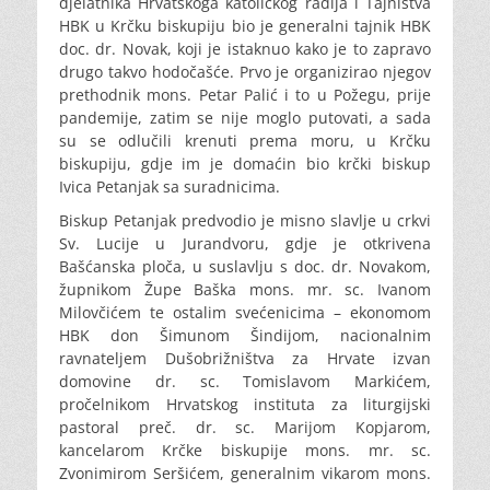
djelatnika Hrvatskoga katoličkog radija i Tajništva
HBK u Krčku biskupiju bio je generalni tajnik HBK
doc. dr. Novak, koji je istaknuo kako je to zapravo
drugo takvo hodočašće.
Prvo je organizirao njegov
prethodnik mons. Petar Palić i to u Požegu, prije
pandemije, zatim se nije moglo putovati, a sada
su se odlučili krenuti prema moru, u Krčku
biskupiju, gdje im je domaćin bio krčki biskup
Ivica Petanjak sa suradnicima.
Biskup Petanjak predvodio je misno slavlje u crkvi
Sv. Lucije u Jurandvoru, gdje je otkrivena
Bašćanska ploča, u suslavlju s doc. dr. Novakom,
župnikom Župe Baška mons. mr. sc. Ivanom
Milovčićem te ostalim svećenicima – ekonomom
HBK don Šimunom Šindijom, nacionalnim
ravnateljem Dušobrižništva za Hrvate izvan
domovine dr. sc. Tomislavom Markićem,
pročelnikom Hrvatskog instituta za liturgijski
pastoral preč. dr. sc. Marijom Kopjarom,
kancelarom Krčke biskupije mons. mr. sc.
Zvonimirom Seršićem, generalnim vikarom mons.