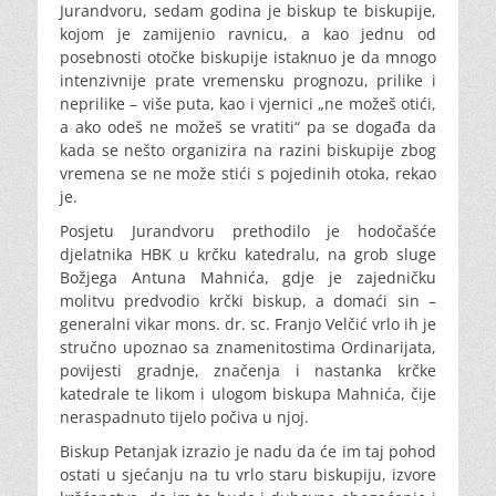
Jurandvoru, sedam godina je biskup te biskupije,
kojom je zamijenio ravnicu, a kao jednu od
posebnosti otočke biskupije istaknuo je da mnogo
intenzivnije prate vremensku prognozu, prilike i
neprilike – više puta, kao i vjernici „ne možeš otići,
a ako odeš ne možeš se vratiti“ pa se događa da
kada se nešto organizira na razini biskupije zbog
vremena se ne može stići s pojedinih otoka, rekao
je.
Posjetu Jurandvoru prethodilo je hodočašće
djelatnika HBK u krčku katedralu, na grob sluge
Božjega Antuna Mahnića, gdje je zajedničku
molitvu predvodio krčki biskup, a domaći sin –
generalni vikar mons. dr. sc. Franjo Velčić vrlo ih je
stručno upoznao sa znamenitostima Ordinarijata,
povijesti gradnje, značenja i nastanka krčke
katedrale te likom i ulogom biskupa Mahnića, čije
neraspadnuto tijelo počiva u njoj.
Biskup Petanjak izrazio je nadu da će im taj pohod
ostati u sjećanju na tu vrlo staru biskupiju, izvore