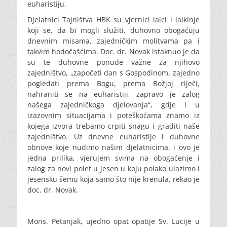
euharistiju.
Djelatnici Tajništva HBK su vjernici laici i laikinje
koji se, da bi mogli služiti, duhovno obogaćuju
dnevnim misama, zajedničkim molitvama pa i
takvim hodočašćima. Doc. dr. Novak istaknuo je da
su te duhovne ponude važne za njihovo
zajedništvo, „započeti dan s Gospodinom, zajedno
pogledati prema Bogu, prema Božjoj riječi,
nahraniti se na euharistiji, zapravo je zalog
našega zajedničkoga djelovanja“, gdje i u
izazovnim situacijama i poteškoćama znamo iz
kojega izvora trebamo crpiti snagu i graditi naše
zajedništvo. Uz dnevne euharistije i duhovne
obnove koje nudimo našim djelatnicima, i ovo je
jedna prilika, vjerujem svima na obogaćenje i
zalog za novi polet u jesen u koju polako ulazimo i
jesensku šemu koja samo što nije krenula, rekao je
doc. dr. Novak.
Mons. Petanjak, ujedno opat opatije Sv. Lucije u