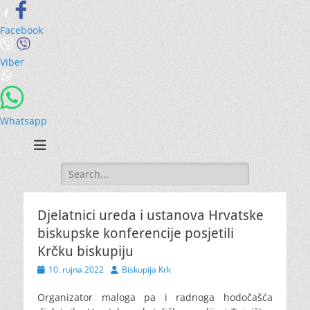
Facebook
Viber
Whatsapp
Search
for:
Djelatnici ureda i ustanova Hrvatske
biskupske konferencije posjetili
Krčku biskupiju
Posted
Author
10. rujna 2022
Biskupija Krk
on
Organizator maloga pa i radnoga hodočašća