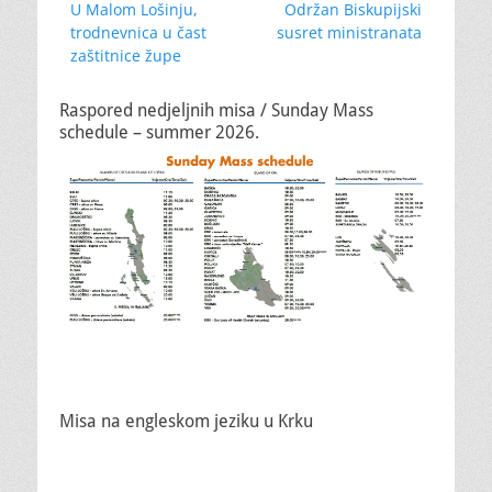
Previous
Next
U Malom Lošinju,
Održan Biskupijski
objava
post:
post:
trodnevnica u čast
susret ministranata
zaštitnice župe
Raspored nedjeljnih misa / Sunday Mass
schedule – summer 2026.
Misa na engleskom jeziku u Krku