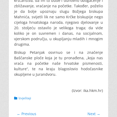
kršćanstva, da im to bude i duhovno obogaćenje i
zbližavanje, vraćanje na početke. Također, poželio
je da bolje upoznaju slugu Božjega biskupa
Mahnića, svijetli lik ne samo Krčke biskupije nego
cijeloga hrvatskoga naroda, njegovo djelovanje u
20. stoljeću ostavilo je velikoga traga; da vide
koliko je on suvremen i danas, na socijalnom,
vjerskom području, u okupljanju mladih i mnogim
drugima.
Biskup Petanjak osvrnuo se i na značenje
Baščanske ploče koja je tu pronađena, „koja nas
vraća na početke naše hrvatske pismenosti,
kulture“, te na kraju blagoslovio hodočasnike
okupljene u Jurandvoru.
(Izvor: ika.hkm.hr)
Categories
Izvještaji
Navigacija
← Previous
Next →