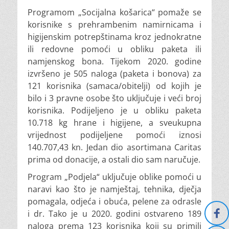
Programom „Socijalna košarica“ pomaže se
korisnike s prehrambenim namirnicama i
higijenskim potrepštinama kroz jednokratne
ili redovne pomoći u obliku paketa ili
namjenskog bona. Tijekom 2020. godine
izvršeno je 505 naloga (paketa i bonova) za
121 korisnika (samaca/obitelji) od kojih je
bilo i 3 pravne osobe što uključuje i veći broj
korisnika. Podijeljeno je u obliku paketa
10.718 kg hrane i higijene, a sveukupna
vrijednost podijeljene pomoći iznosi
140.707,43 kn. Jedan dio asortimana Caritas
prima od donacije, a ostali dio sam naručuje.
Program „Podjela“ uključuje oblike pomoći u
naravi kao što je namještaj, tehnika, dječja
pomagala, odjeća i obuća, pelene za odrasle
i dr. Tako je u 2020. godini ostvareno 189
naloga prema 123 korisnika koji su primili