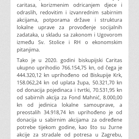
caritasa, korizmenim odricanjem djece i
odraslih, redovitim i izvanrednim sabirnim
akcijama, potporama države i struktura
lokalne uprave za provođenje socijalnih
zadataka, u skladu sa zakonom i Ugovorom
između Sv. Stolice i RH o ekonomskim
pitanjima.
Tako je u 2020. godini biskupijski Caritas
ukupno uprihodio 766.154,75 kn, od čega je
444.320,12 kn uprihođeno od Biskupije Krk,
158.062,24 kn od uplata župa, 50.321,70 kn
od donacija pojedinaca i tvrtki, 70.531,95 kn
od sabirnih akcija za Fond Mahnić, 8.000,00
kn od jedinica lokalne samouprave, a
preostalih 34.918,74 kn uprihođeno je od
donacija u sabirnim akcijama za određene
potrebe tijekom godine, kao što su žurne
akcije za stradale od potresa u Zagrebu,