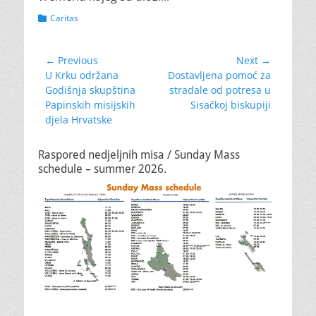
Categories
Caritas
Navigacija
← Previous
Next →
Previous
Next
U Krku održana
Dostavljena pomoć za
objava
post:
post:
Godišnja skupština
stradale od potresa u
Papinskih misijskih
Sisačkoj biskupiji
djela Hrvatske
Raspored nedjeljnih misa / Sunday Mass
schedule – summer 2026.