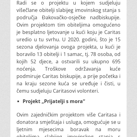
Radi se o projektu u kojem sudjeluju
višečlane obitelji slabijeg imovinskog stanja s
područja Đakovačko-osječke nadbiskupije.
Ovim projektom tim obiteljima omogućeno
je besplatno ljetovanje u kući koju je Caritas
uredio u tu svrhu. U 2020. godini, što je 15
sezona djelovanja ovoga projekta, u kući je
boravilo 13 obitelji i 1 samac, tj. 78 osoba, od
kojih 52 djece, a ostvarili su ukupno 695
noćenja. Troškove održavanja kuće
podmiruje Caritas biskupije, a prije početka i
na kraju sezone kuća se uređuje i čisti, u
čemu sudjeluju Caritasovi volonteri.
Projekt „Prijatelji s mora“
Ovim zajedničkim projektom više Caritasa i
donatora smještaja i usluga, omogućuje se u
ljetnim mjesecima boravak na moru
obiteljima slabijeg imovinskog stanja s