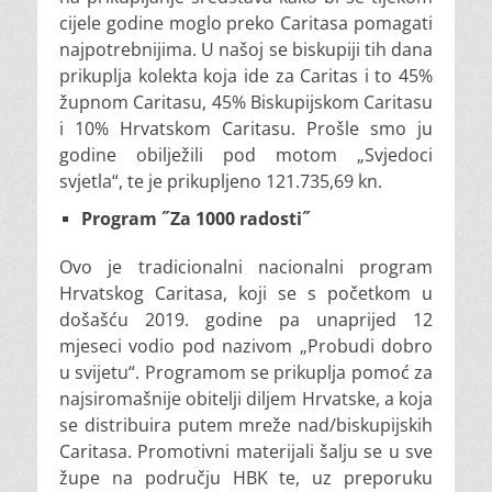
cijele godine moglo preko Caritasa pomagati
najpotrebnijima. U našoj se biskupiji tih dana
prikuplja kolekta koja ide za Caritas i to 45%
župnom Caritasu, 45% Biskupijskom Caritasu
i 10% Hrvatskom Caritasu. Prošle smo ju
godine obilježili pod motom „Svjedoci
svjetla“, te je prikupljeno 121.735,69 kn.
Program ˝Za 1000 radosti˝
Ovo je tradicionalni nacionalni program
Hrvatskog Caritasa, koji se s početkom u
došašću 2019. godine pa unaprijed 12
mjeseci vodio pod nazivom „Probudi dobro
u svijetu“. Programom se prikuplja pomoć za
najsiromašnije obitelji diljem Hrvatske, a koja
se distribuira putem mreže nad/biskupijskih
Caritasa. Promotivni materijali šalju se u sve
župe na području HBK te, uz preporuku