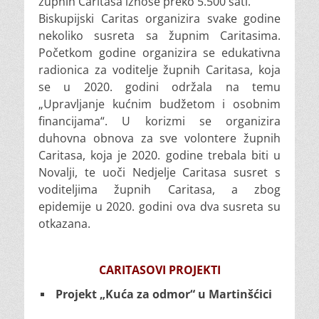
župnih Caritasa iznose preko 5.500 sati.
Biskupijski Caritas organizira svake godine
nekoliko susreta sa župnim Caritasima.
Početkom godine organizira se edukativna
radionica za voditelje župnih Caritasa, koja
se u 2020. godini održala na temu
„Upravljanje kućnim budžetom i osobnim
financijama“. U korizmi se organizira
duhovna obnova za sve volontere župnih
Caritasa, koja je 2020. godine trebala biti u
Novalji, te uoči Nedjelje Caritasa susret s
voditeljima župnih Caritasa, a zbog
epidemije u 2020. godini ova dva susreta su
otkazana.
CARITASOVI PROJEKTI
Projekt „Kuća za odmor“ u Martinšćici