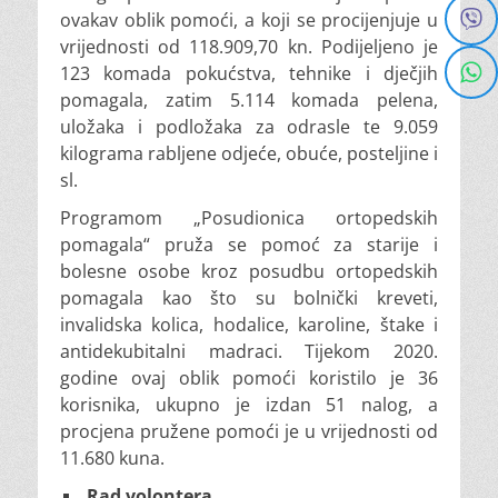
ovakav oblik pomoći, a koji se procijenjuje u
vrijednosti od 118.909,70 kn. Podijeljeno je
123 komada pokućstva, tehnike i dječjih
pomagala, zatim 5.114 komada pelena,
uložaka i podložaka za odrasle te 9.059
kilograma rabljene odjeće, obuće, posteljine i
sl.
Programom „Posudionica ortopedskih
pomagala“ pruža se pomoć za starije i
bolesne osobe kroz posudbu ortopedskih
pomagala kao što su bolnički kreveti,
invalidska kolica, hodalice, karoline, štake i
antidekubitalni madraci. Tijekom 2020.
godine ovaj oblik pomoći koristilo je 36
korisnika, ukupno je izdan 51 nalog, a
procjena pružene pomoći je u vrijednosti od
11.680 kuna.
Rad volontera