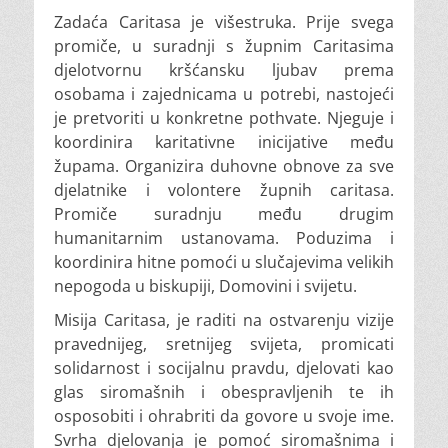
Zadaća Caritasa je višestruka. Prije svega
promiče, u suradnji s župnim Caritasima
djelotvornu kršćansku ljubav prema
osobama i zajednicama u potrebi, nastojeći
je pretvoriti u konkretne pothvate. Njeguje i
koordinira karitativne inicijative među
župama. Organizira duhovne obnove za sve
djelatnike i volontere župnih caritasa.
Promiče suradnju među drugim
humanitarnim ustanovama. Poduzima i
koordinira hitne pomoći u slučajevima velikih
nepogoda u biskupiji, Domovini i svijetu.
Misija Caritasa, je raditi na ostvarenju vizije
pravednijeg, sretnijeg svijeta, promicati
solidarnost i socijalnu pravdu, djelovati kao
glas siromašnih i obespravljenih te ih
osposobiti i ohrabriti da govore u svoje ime.
Svrha djelovanja je pomoć siromašnima i