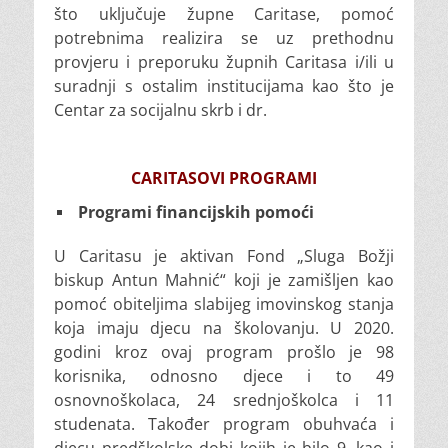
što uključuje župne Caritase, pomoć
potrebnima realizira se uz prethodnu
provjeru i preporuku župnih Caritasa i/ili u
suradnji s ostalim institucijama kao što je
Centar za socijalnu skrb i dr.
CARITASOVI PROGRAMI
Programi financijskih pomoći
U Caritasu je aktivan Fond „Sluga Božji
biskup Antun Mahnić“ koji je zamišljen kao
pomoć obiteljima slabijeg imovinskog stanja
koja imaju djecu na školovanju. U 2020.
godini kroz ovaj program prošlo je 98
korisnika, odnosno djece i to 49
osnovnoškolaca, 24 srednjoškolca i 11
studenata. Također program obuhvaća i