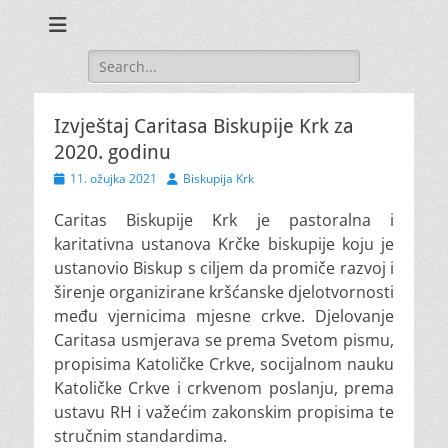
Search
for:
Izvještaj Caritasa Biskupije Krk za
2020. godinu
Posted
Author
11. ožujka 2021
Biskupija Krk
on
Caritas Biskupije Krk je pastoralna i
karitativna ustanova Krčke biskupije koju je
ustanovio Biskup s ciljem da promiče razvoj i
širenje organizirane kršćanske djelotvornosti
među vjernicima mjesne crkve.
Djelovanje
Caritasa usmjerava se prema Svetom pismu,
propisima Katoličke Crkve, socijalnom nauku
Katoličke Crkve i crkvenom poslanju, prema
ustavu RH i važećim zakonskim propisima te
stručnim standardima.