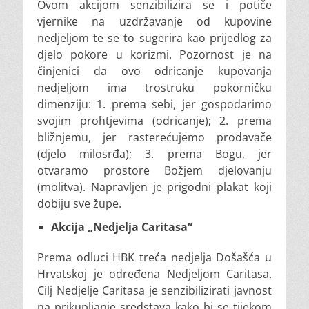
Ovom akcijom senzibilizira se i potiče
vjernike na uzdržavanje od kupovine
nedjeljom te se to sugerira kao prijedlog za
djelo pokore u korizmi. Pozornost je na
činjenici da ovo odricanje kupovanja
nedjeljom ima trostruku pokorničku
dimenziju: 1. prema sebi, jer gospodarimo
svojim prohtjevima (odricanje); 2. prema
bližnjemu, jer rasterećujemo prodavače
(djelo milosrđa); 3. prema Bogu, jer
otvaramo prostore Božjem djelovanju
(molitva). Napravljen je prigodni plakat koji
dobiju sve župe.
Akcija „Nedjelja Caritasa“
Prema odluci HBK treća nedjelja Došašća u
Hrvatskoj je određena Nedjeljom Caritasa.
Cilj Nedjelje Caritasa je senzibilizirati javnost
na prikupljanje sredstava kako bi se tijekom