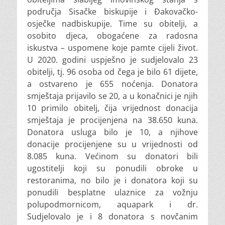
područja Sisačke biskupije i Đakovačko-
osječke nadbiskupije. Time su obitelji, a
osobito djeca, obogaćene za radosna
iskustva – uspomene koje pamte cijeli život.
U 2020. godini uspješno je sudjelovalo 23
obitelji, tj. 96 osoba od čega je bilo 61 dijete,
a ostvareno je 655 noćenja. Donatora
smještaja prijavilo se 20, a u konačnici je njih
10 primilo obitelj, čija vrijednost donacija
smještaja je procijenjena na 38.650 kuna.
Donatora usluga bilo je 10, a njihove
donacije procijenjene su u vrijednosti od
8.085 kuna. Većinom su donatori bili
ugostitelji koji su ponudili obroke u
restoranima, no bilo je i donatora koji su
ponudili besplatne ulaznice za vožnju
polupodmornicom, aquapark i dr.
Sudjelovalo je i 8 donatora s novčanim