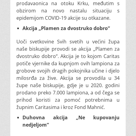
prodavaonica na otoku Krku, međutim s
obzirom na novo nastalu situaciju s
epidemijom COVID-19 akcije su otkazane.
Akcija „Plamen za dvostruko dobro“
Uoči svetkovine Svih svetih u većini župa
naše biskupije provodi se akcija „Plamen za
dvostruko dobro“. Akcija je to kojom Caritas
potiče vjernike da kupnjom ovih lampiona za
grobove svojih dragih pokojnika učine i djelo
milosrđa za žive. Akcija se provodila u 34
župe naše biskupije, gdje je u 2020. godini
prodano preko 7.000 lampiona, a od čega se
prihod koristi za pomoć potrebnima u
župnim Caritasima i kroz Fond Mahnić.
Duhovna akcija „Ne kupovanju
nedjeljom“