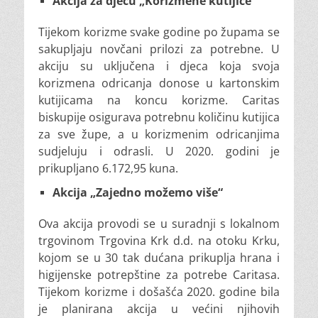
Akcija za djecu „Korizmene kutijice“
Tijekom korizme svake godine po župama se
sakupljaju novčani prilozi za potrebne. U
akciju su uključena i djeca koja svoja
korizmena odricanja donose u kartonskim
kutijicama na koncu korizme. Caritas
biskupije osigurava potrebnu količinu kutijica
za sve župe, a u korizmenim odricanjima
sudjeluju i odrasli. U 2020. godini je
prikupljano 6.172,95 kuna.
Akcija „Zajedno možemo više“
Ova akcija provodi se u suradnji s lokalnom
trgovinom Trgovina Krk d.d. na otoku Krku,
kojom se u 30 tak dućana prikuplja hrana i
higijenske potrepštine za potrebe Caritasa.
Tijekom korizme i došašća 2020. godine bila
je planirana akcija u većini njihovih