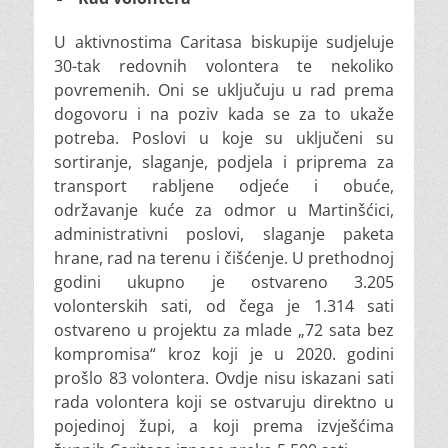
U aktivnostima Caritasa biskupije sudjeluje
30-tak redovnih volontera te nekoliko
povremenih. Oni se uključuju u rad prema
dogovoru i na poziv kada se za to ukaže
potreba. Poslovi u koje su uključeni su
sortiranje, slaganje, podjela i priprema za
transport rabljene odjeće i obuće,
održavanje kuće za odmor u Martinšćici,
administrativni poslovi, slaganje paketa
hrane, rad na terenu i čišćenje. U prethodnoj
godini ukupno je ostvareno 3.205
volonterskih sati, od čega je 1.314 sati
ostvareno u projektu za mlade „72 sata bez
kompromisa“ kroz koji je u 2020. godini
prošlo 83 volontera. Ovdje nisu iskazani sati
rada volontera koji se ostvaruju direktno u
pojedinoj župi, a koji prema izvješćima