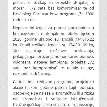
požara u Grčkoj, za projekte „Prijatelji s
mora“ i „72 sata bez kompromisa“ te od
Hrvatskog Caritasa kroz program „Za 1000
radosti“ i dr.
Neposredni izdaci za pomoć potrebnima u
financijskom i materijalnom obliku tijekom
2020. godine ukupno su iznosili 714.915,22
kn. Ostali troškovi iznosili su 174.801,09 kn,
što uključuje troškove poslovanja,
prikupljanja i pružanja humanitarne pomoći,
volontera, nabave lampiona, projekta „72
sata bez kompromisa“ te ostale usluge,
naknade i održavanja.
Caritas ima redovne programe, projekte i
akcije tijekom godine putem kojih pomaže
osobe koje se nalaze u siromaštvu ili u riziku
od siromaštva i socijalne isključenosti.
Uvažavajući kapilarnu strukturu organizacije,