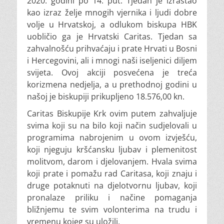
2020. godini po 14. put. Tjedan je izrastao
kao izraz želje mnogih vjernika i ljudi dobre
volje u Hrvatskoj, a odlukom biskupa HBK
uobličio ga je Hrvatski Caritas. Tjedan sa
zahvalnošću prihvaćaju i prate Hrvati u Bosni
i Hercegovini, ali i mnogi naši iseljenici diljem
svijeta. Ovoj akciji posvećena je treća
korizmena nedjelja, a u prethodnoj godini u
našoj je biskupiji prikupljeno 18.576,00 kn.
Caritas Biskupije Krk ovim putem zahvaljuje
svima koji su na bilo koji način sudjelovali u
programima nabrojenim u ovom izvješću,
koji njeguju kršćansku ljubav i plemenitost
molitvom, darom i djelovanjem. Hvala svima
koji prate i pomažu rad Caritasa, koji znaju i
druge potaknuti na djelotvornu ljubav, koji
pronalaze priliku i načine pomaganja
bližnjemu te svim volonterima na trudu i
vremenu kojeg su uložili.