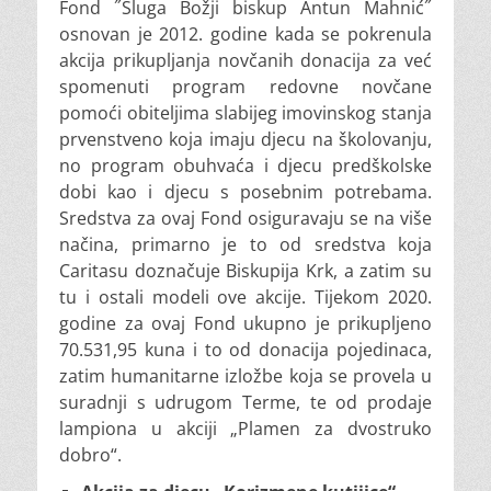
Fond ˝Sluga Božji biskup Antun Mahnić˝
osnovan je 2012. godine kada se pokrenula
akcija prikupljanja novčanih donacija za već
spomenuti program redovne novčane
pomoći obiteljima slabijeg imovinskog stanja
prvenstveno koja imaju djecu na školovanju,
no program obuhvaća i djecu predškolske
dobi kao i djecu s posebnim potrebama.
Sredstva za ovaj Fond osiguravaju se na više
načina, primarno je to od sredstva koja
Caritasu doznačuje Biskupija Krk, a zatim su
tu i ostali modeli ove akcije. Tijekom 2020.
godine za ovaj Fond ukupno je prikupljeno
70.531,95 kuna i to od donacija pojedinaca,
zatim humanitarne izložbe koja se provela u
suradnji s udrugom Terme, te od prodaje
lampiona u akciji „Plamen za dvostruko
dobro“.