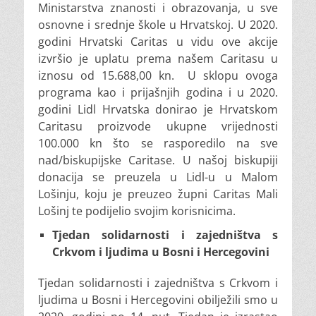
Ministarstva znanosti i obrazovanja, u sve
osnovne i srednje škole u Hrvatskoj. U 2020.
godini Hrvatski Caritas u vidu ove akcije
izvršio je uplatu prema našem Caritasu u
iznosu od 15.688,00 kn. U sklopu ovoga
programa kao i prijašnjih godina i u 2020.
godini Lidl Hrvatska donirao je Hrvatskom
Caritasu proizvode ukupne vrijednosti
100.000 kn što se rasporedilo na sve
nad/biskupijske Caritase. U našoj biskupiji
donacija se preuzela u Lidl-u u Malom
Lošinju, koju je preuzeo župni Caritas Mali
Lošinj te podijelio svojim korisnicima.
Tjedan solidarnosti i zajedništva s
Crkvom i ljudima u Bosni i Hercegovini
Tjedan solidarnosti i zajedništva s Crkvom i
ljudima u Bosni i Hercegovini obilježili smo u