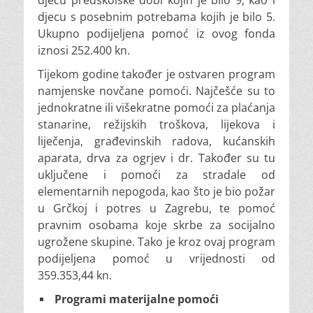
djecu predškolske dobi kojih je bilo 9, kao i
djecu s posebnim potrebama kojih je bilo 5.
Ukupno podijeljena pomoć iz ovog fonda
iznosi 252.400 kn.
Tijekom godine također je ostvaren program
namjenske novčane pomoći. Najčešće su to
jednokratne ili višekratne pomoći za plaćanja
stanarine, režijskih troškova, lijekova i
liječenja, građevinskih radova, kućanskih
aparata, drva za ogrjev i dr. Također su tu
uključene i pomoći za stradale od
elementarnih nepogoda, kao što je bio požar
u Grčkoj i potres u Zagrebu, te pomoć
pravnim osobama koje skrbe za socijalno
ugrožene skupine. Tako je kroz ovaj program
podijeljena pomoć u vrijednosti od
359.353,44 kn.
Programi materijalne pomoći