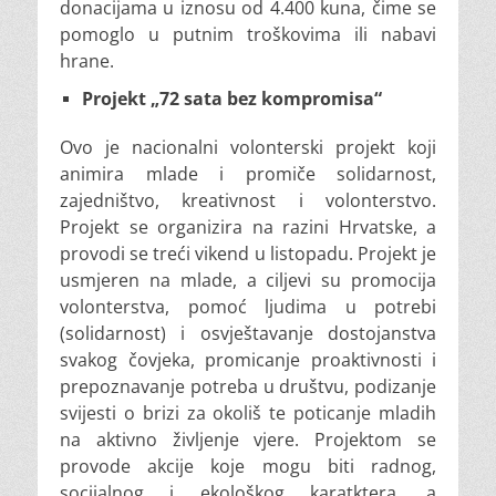
donacijama u iznosu od 4.400 kuna, čime se
pomoglo u putnim troškovima ili nabavi
hrane.
Projekt „72 sata bez kompromisa“
Ovo je nacionalni volonterski projekt koji
animira mlade i promiče solidarnost,
zajedništvo, kreativnost i volonterstvo.
Projekt se organizira na razini Hrvatske, a
provodi se treći vikend u listopadu. Projekt je
usmjeren na mlade, a ciljevi su promocija
volonterstva, pomoć ljudima u potrebi
(solidarnost) i osvještavanje dostojanstva
svakog čovjeka, promicanje proaktivnosti i
prepoznavanje potreba u društvu, podizanje
svijesti o brizi za okoliš te poticanje mladih
na aktivno življenje vjere. Projektom se
provode akcije koje mogu biti radnog,
socijalnog i ekološkog karatktera, a