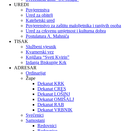
UREDI
Povjerenstva
Ured za obitelj
Katehetski ured
Povjerenstvo za zaštitu maloljetnika i ranjivih osoba
Ured za crkvenu umjetnost i kulturna dobra
Postulatura A. Mahnića
TISAK
Službeni vjesnik
Kvarnerski vez
Knjižara “Sveti Kvirin”
Izdanja Biskupije Krk
ADRESAR
Ordinarijat
Župe
Dekanat KRK
Dekanat CRES
Dekanat LOŠINJ
Dekanat OMIŠALJ
Dekanat RAB
Dekanat VRBNIK
Svećenici
Samostani
Redovnici
Redovnice