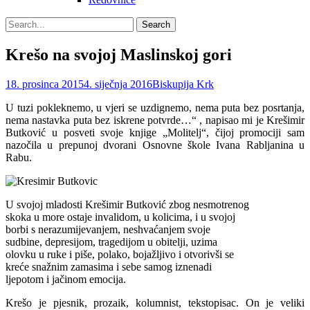
Search
Search
for:
Krešo na svojoj Maslinskoj gori
Posted
Author
18. prosinca 2015
4. siječnja 2016
Biskupija Krk
on
U tuzi pokleknemo, u vjeri se uzdi­gnemo, nema puta bez posrtanja,
nema nastavka puta bez iskrene potvrde…“ , napisao mi je Krešimir
Butković u posve­ti svoje knjige „Molitelj“
, čijoj promociji sam
nazočila u prepunoj dvorani Osnov­ne škole Ivana Rabljanina u
Rabu.
U svojoj mladosti Krešimir Butković zbog nesmotrenog
skoka u more ostaje invalidom, u kolicima, i u svojoj
borbi s nerazumijevanjem, neshvaćanjem svoje
sudbine, depresijom, tragedijom u obitelji, uzima
olovku u ruke i piše, polako, bojažljivo i otvorivši se
kreće snažnim zamasima i sebe samog iznenadi
ljepotom i jačinom emocija.
Krešo je pjesnik, prozaik, kolumnist, tekstopisac. On je veliki