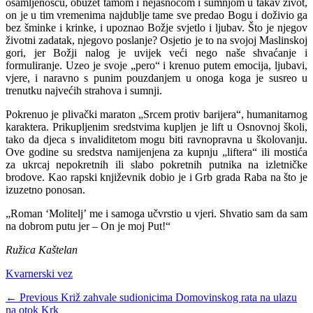
osamljenošću, obuzet tamom i nejasnoćom i sumnjom u takav život,
on je u tim vremenima najdublje tame sve predao Bogu i doživio ga
bez šminke i krinke, i upoznao Božje svjetlo i ljubav. Što je njegov
životni zadatak, njegovo poslanje? Osjetio je to na svojoj Maslin­skoj
gori, jer Božji nalog je uvijek veći nego naše shvaćanje i
formuliranje. Uzeo je svoje „pero“ i krenuo putem emocija, ljubavi,
vjere, i naravno s punim pouzda­njem u onoga koga je susreo u
trenutku najvećih strahova i sumnji.
Pokrenuo je plivački maraton „Srcem protiv barijera“, humanitarnog
karak­tera. Prikupljenim sredstvima kupljen je lift u Osnovnoj školi,
tako da djeca s invaliditetom mogu biti ravnopravna u školovanju.
Ove godine su sredstva na­mijenjena za kupnju „liftera“ ili mostića
za ukrcaj nepokretnih ili slabo pokretnih putnika na izletničke
brodove. Kao rapski književnik dobio je i Grb grada Raba na što je
izuzetno ponosan.
„Roman ‘Molitelj’ me i samoga učvr­stio u vjeri. Shvatio sam da sam
na do­brom putu jer – On je moj Put!“
Ružica Kaštelan
Categories
Kvarnerski vez
Navigacija
Previous
← Previous
Križ zahvale sudionicima Domovinskog rata na ulazu
post:
na otok Krk