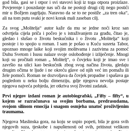
god bila, gasi se i otpor i svi stavovi koji iz toga otpora proizlaze.
Povjerenje i pouzdanje nas uči da ne postoji drugi cilj nego postići
mir u Božjem zagrljaju. Naravno da se to ne postiže „za tren oka“,
ali na tom putu svaki je novi ko­rak mali zaseban cilj.
Za svog „Molitelja“ autor kaže da mu se jedne noći kroz san
odvrtjela cijela priča i počeo je s istraživanjem za građu, čitao je,
gledao i slušao o životu beskuć­nika i o životu „Molitelja“ koji
postoje i to spojio u roman. I sam je pošao u Kuću susreta Tabor,
upoznao mnoge laike koji svojim molitvama i zazivima za pomoć
Duhu Svetom i Isusu nalaze svoje oslobo­đenje i izliječenje. Mnogi
koji su pročitali roman „ Molitelj“, o čovjeku koji je imao sve i
završio na ulici kao beskućnik zbog svog načina života, gledaju
drugim oči­ma te ljude i ne okreću glave od njih već im pomažu ili
žele pomoći. Roman ne do­zvoljava da čovjek propadne i spašava ga
pogledom u neku bolju dimenziju, gdje njegova nevolja postaje
njegova najveća pobjeda, jer otkriva svoj životni zadatak.
Prvi njegov izdani roman je auto­biografski, „Fifty – fifty“, u
kojem se razračunava sa svojim borbama, predrasudama,
svojom silinom emocija i snagom osmjeha unatoč proživljenim
traumama.
Njegova Maslinska gora, na koju se us­pio popeti, bila je gora svih
njegovih suza, tjeskobe i napuštenosti od svih, pritisnut velikom