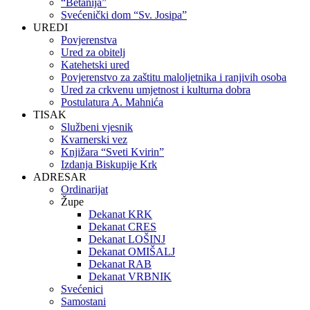
“Betanija”
Svećenički dom “Sv. Josipa”
UREDI
Povjerenstva
Ured za obitelj
Katehetski ured
Povjerenstvo za zaštitu maloljetnika i ranjivih osoba
Ured za crkvenu umjetnost i kulturna dobra
Postulatura A. Mahnića
TISAK
Službeni vjesnik
Kvarnerski vez
Knjižara “Sveti Kvirin”
Izdanja Biskupije Krk
ADRESAR
Ordinarijat
Župe
Dekanat KRK
Dekanat CRES
Dekanat LOŠINJ
Dekanat OMIŠALJ
Dekanat RAB
Dekanat VRBNIK
Svećenici
Samostani