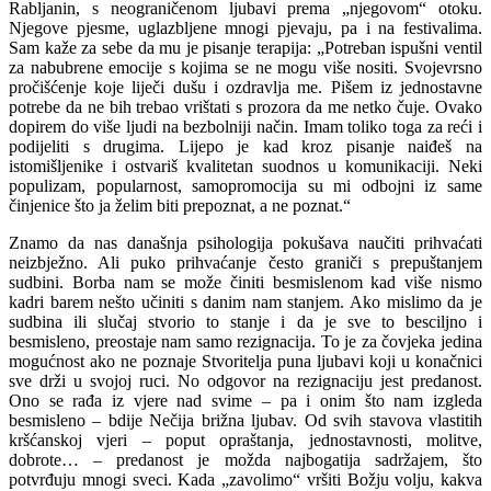
Rabljanin, s ne­ograničenom ljubavi prema „njegovom“ otoku.
Njegove pjesme, uglazbljene mno­gi pjevaju, pa i na festivalima.
Sam kaže za sebe da mu je pisanje terapija: „Potre­ban ispušni ventil
za nabubrene emocije s kojima se ne mogu više nositi. Svojevrsno
pročišćenje koje liječi dušu i ozdravlja me. Pišem iz jednostavne
potrebe da ne bih trebao vrištati s prozora da me net­ko čuje. Ovako
dopirem do više ljudi na bezbolniji način. Imam toliko toga za reći i
podijeliti s drugima. Lijepo je kad kroz pisanje naiđeš na
istomišljenike i ostvariš kvalitetan suodnos u komunikaciji. Neki
populizam, popularnost, samopromocija su mi odbojni iz same
činjenice što ja že­lim biti prepoznat, a ne poznat.“
Znamo da nas današnja psihologija pokušava naučiti prihvaćati
neizbježno. Ali puko prihvaćanje često graniči s pre­puštanjem
sudbini. Borba nam se može činiti besmislenom kad više nismo
kadri barem nešto učiniti s danim nam sta­njem. Ako mislimo da je
sudbina ili slučaj stvorio to stanje i da je sve to besciljno i
besmisleno, preostaje nam samo rezigna­cija. To je za čovjeka jedina
mogućnost ako ne poznaje Stvoritelja puna ljubavi koji u konačnici
sve drži u svojoj ruci. No odgovor na rezignaciju jest predanost.
Ono se rađa iz vjere nad svime – pa i onim što nam izgleda
besmisleno – bdije Neči­ja brižna ljubav. Od svih stavova vlastitih
kršćanskoj vjeri – poput opraštanja, jed­nostavnosti, molitve,
dobrote… – preda­nost je možda najbogatija sadržajem, što
potvrđuju mnogi sveci. Kada „zavolimo“ vršiti Božju volju, kakva