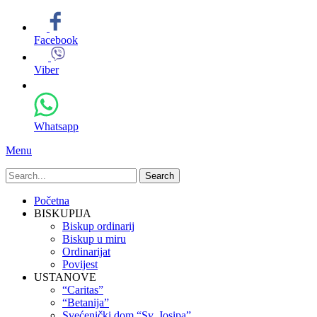
Facebook
Viber
Whatsapp
Menu
Search
for:
Primary
Skip
Početna
to
BISKUPIJA
Menu
content
Biskup ordinarij
Biskup u miru
Ordinarijat
Povijest
USTANOVE
“Caritas”
“Betanija”
Svećenički dom “Sv. Josipa”