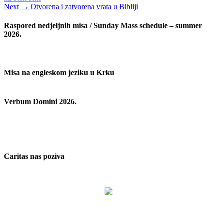
objava
Next
Next →
Otvorena i zatvorena vrata u Bibliji
post:
Raspored nedjeljnih misa / Sunday Mass schedule – summer
2026.
Misa na engleskom jeziku u Krku
Verbum Domini 2026.
Caritas nas poziva