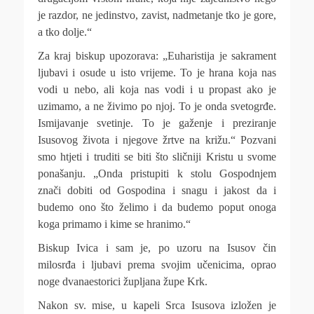
je razdor, ne jedinstvo, zavist, nadmetanje tko je gore,
a tko dolje.“
Za kraj biskup upozorava: „Euharistija je sakrament
ljubavi i osude u isto vrijeme. To je hrana koja nas
vodi u nebo, ali koja nas vodi i u propast ako je
uzimamo, a ne živimo po njoj. To je onda svetogrđe.
Ismijavanje svetinje. To je gaženje i preziranje
Isusovog života i njegove žrtve na križu.“ Pozvani
smo htjeti i truditi se biti što sličniji Kristu u svome
ponašanju. „Onda pristupiti k stolu Gospodnjem
znači dobiti od Gospodina i snagu i jakost da i
budemo ono što želimo i da budemo poput onoga
koga primamo i kime se hranimo.“
Biskup Ivica i sam je, po uzoru na Isusov čin
milosrđa i ljubavi prema svojim učenicima, oprao
noge dvanaestorici župljana župe Krk.
Nakon sv. mise, u kapeli Srca Isusova izložen je