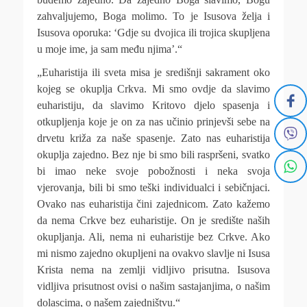
zahvaljujemo, Boga molimo. To je Isusova želja i
Isusova oporuka: ‘Gdje su dvojica ili trojica skupljena
u moje ime, ja sam među njima’.“
„Euharistija ili sveta misa je središnji sakrament oko
kojeg se okuplja Crkva. Mi smo ovdje da slavimo
euharistiju, da slavimo Kritovo djelo spasenja i
otkupljenja koje je on za nas učinio prinjevši sebe na
drvetu križa za naše spasenje. Zato nas euharistija
okuplja zajedno. Bez nje bi smo bili raspršeni, svatko
bi imao neke svoje pobožnosti i neka svoja
vjerovanja, bili bi smo teški individualci i sebičnjaci.
Ovako nas euharistija čini zajednicom. Zato kažemo
da nema Crkve bez euharistije. On je središte naših
okupljanja. Ali, nema ni euharistije bez Crkve. Ako
mi nismo zajedno okupljeni na ovakvo slavlje ni Isusa
Krista nema na zemlji vidljivo prisutna. Isusova
vidljiva prisutnost ovisi o našim sastajanjima, o našim
dolascima, o našem zajedništvu.“