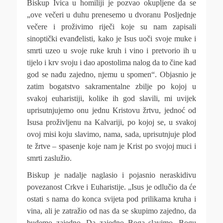
Biskup Ivica u homiliji je pozvao okupljene da se
„ove večeri u duhu prenesemo u dvoranu Posljednje
večere i proživimo riječi koje su nam zapisali
sinoptički evanđelisti, kako je Isus uoči svoje muke i
smrti uzeo u svoje ruke kruh i vino i pretvorio ih u
tijelo i krv svoju i dao apostolima nalog da to čine kad
god se nađu zajedno, njemu u spomen“. Objasnio je
zatim bogatstvo sakramentalne zbilje po kojoj u
svakoj euharistiji, kolike ih god slavili, mi uvijek
uprisutnjujemo onu jednu Kristovu žrtvu, jednoć od
Isusa proživljenu na Kalvariji, po kojoj se, u svakoj
ovoj misi koju slavimo, nama, sada, uprisutnjuje plod
te žrtve – spasenje koje nam je Krist po svojoj muci i
smrti zaslužio.
Biskup je nadalje naglasio i pojasnio neraskidivu
povezanost Crkve i Euharistije. „Isus je odlučio da će
ostati s nama do konca svijeta pod prilikama kruha i
vina, ali je zatražio od nas da se skupimo zajedno, da
budemo zajedno. Da zajedno Boga slavimo, Bogu