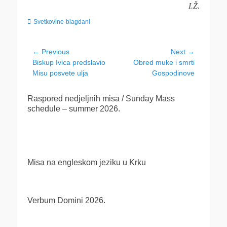
I.Ž.
Categories
Svetkovine-blagdani
Navigacija
← Previous
Next →
Previous
Next
Biskup Ivica predslavio
Obred muke i smrti
objava
post:
post:
Misu posvete ulja
Gospodinove
Raspored nedjeljnih misa / Sunday Mass
schedule – summer 2026.
Misa na engleskom jeziku u Krku
Verbum Domini 2026.