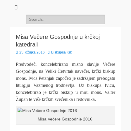
Search
for:
Misa Večere Gospodnje u krčkoj
katedrali
Posted
Author
25. ožujka 2016
Biskupija Krk
on
Predvodeći koncelebrirano misno slavlje Večere
Gospodnje, na Veliki Četvrtak navečer, krčki biskup
mons. Ivica Petanjak započeo je sadržajem prebogatu
liturgiju Vazmenog trodnevlja.
Uz biskupa Ivicu,
koncelebrirao je krčki biskup u miru mons. Valter
Župan te više krčkih svećenika i redovnika.
Misa Večere Gospodnje 2016.