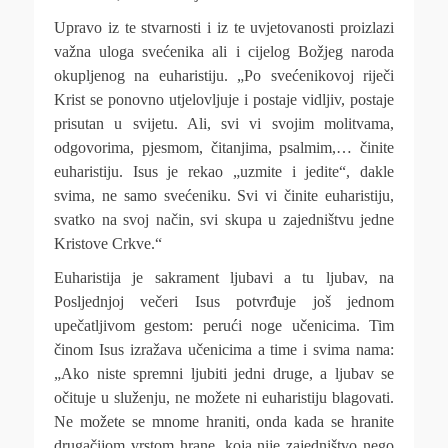
Upravo iz te stvarnosti i iz te uvjetovanosti proizlazi
važna uloga svećenika ali i cijelog Božjeg naroda
okupljenog na euharistiju. „Po svećenikovoj riječi
Krist se ponovno utjelovljuje i postaje vidljiv, postaje
prisutan u svijetu. Ali, svi vi svojim molitvama,
odgovorima, pjesmom, čitanjima, psalmim,… činite
euharistiju. Isus je rekao „uzmite i jedite“, dakle
svima, ne samo svećeniku. Svi vi činite euharistiju,
svatko na svoj način, svi skupa u zajedništvu jedne
Kristove Crkve.“
Euharistija je sakrament ljubavi a tu ljubav, na
Posljednjoj večeri Isus potvrđuje još jednom
upečatljivom gestom: perući noge učenicima. Tim
činom Isus izražava učenicima a time i svima nama:
„Ako niste spremni ljubiti jedni druge, a ljubav se
očituje u služenju, ne možete ni euharistiju blagovati.
Ne možete se mnome hraniti, onda kada se hranite
drugačijom vrstom hrane, koja nije zajedništvo nego