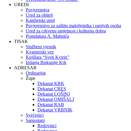
UREDI
Povjerenstva
Ured za obitelj
Katehetski ured
Povjerenstvo za zaštitu maloljetnika i ranjivih osoba
Ured za crkvenu umjetnost i kulturna dobra
Postulatura A. Mahnića
TISAK
Službeni vjesnik
Kvarnerski vez
Knjižara “Sveti Kvirin”
Izdanja Biskupije Krk
ADRESAR
Ordinarijat
Župe
Dekanat KRK
Dekanat CRES
Dekanat LOŠINJ
Dekanat OMIŠALJ
Dekanat RAB
Dekanat VRBNIK
Svećenici
Samostani
Redovnici
Redovnice