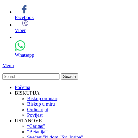
Facebook
Viber
Whatsapp
Menu
Search
for:
Primary
Skip
Početna
to
BISKUPIJA
Menu
content
Biskup ordinarij
Biskup u miru
Ordinarijat
Povijest
USTANOVE
“Caritas”
“Betanija”
Svećenički dom “Sv. Josipa”