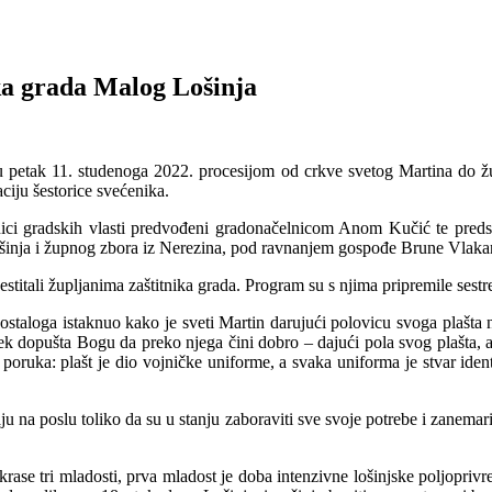
ika grada Malog Lošinja
je u petak 11. studenoga 2022. procesijom od crkve svetog Martina do
iju šestorice svećenika.
vnici gradskih vlasti predvođeni gradonačelnicom Anom Kučić te predst
inja i župnog zbora iz Nerezina, pod ravnanjem gospođe Brune Vlakanči
titali župljanima zaštitnika grada. Program su s njima pripremile sest
staloga istaknuo kako je sveti Martin darujući polovicu svoga plašta n
k dopušta Bogu da preko njega čini dobro – dajući pola svog plašta, a 
ruka: plašt je dio vojničke uniforme, a svaka uniforma je stvar identi
u na poslu toliko da su u stanju zaboraviti sve svoje potrebe i zanemarit
rase tri mladosti, prva mladost je doba intenzivne lošinjske poljoprivr