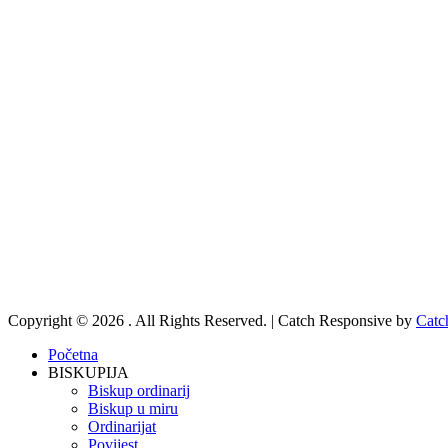
Copyright © 2026
. All Rights Reserved. | Catch Responsive by
Catc
Scroll
Početna
Up
BISKUPIJA
Biskup ordinarij
Biskup u miru
Ordinarijat
Povijest