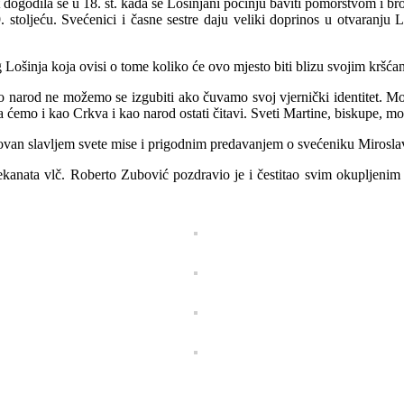
t dogodila se u 18. st. kada se Lošinjani počinju baviti pomorstvom i br
 stoljeću. Svećenici i časne sestre daju veliki doprinos u otvaranju L
Lošinja koja ovisi o tome koliko će ovo mjesto biti blizu svojim kršćan
narod ne možemo se izgubiti ako čuvamo svoj vjernički identitet. Moli
 ćemo i kao Crkva i kao narod ostati čitavi. Sveti Martine, biskupe, mol
van slavljem svete mise i prigodnim predavanjem o svećeniku Mirosla
kanata vlč. Roberto Zubović pozdravio je i čestitao svim okupljenim ž