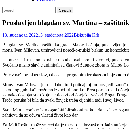
Search
Search
for:
Proslavljen blagdan sv. Martina – zaštitn
Posted
Author
13. studenoga 2022
13. studenoga 2022
Biskupija Krk
on
Blagdan sv. Martina, zaštitnika grada Malog Lošinja, proslavljen 
mons. Ivan Milovan, umirovljeni porečko-pulski biskup uz koncelebrac
U procesiji i misnom slavlju su sudjelovali brojni vjernici, predsta
Svečano misno slavlje animirali su članovi župnog zbora iz Malog Loš
Prije završnog blagoslov,a djeca su prigodnim igrokazom i pjesmom čes
Mons. Ivan Milovan je u nadahnutoj i poticajnoj propovijedi između o
„plodnog gubitka“ možemo izvući tri poruke. Prva poruka je da čovje
jednako dostojanstvo koje ne dolazi od čovjeka već od Boga. Druga po
Treća poruka bi bila da svaki čovjek treba cijeniti i tuđi i svoj život.
Sveti Martin osobito bi mogao biti blizak onima koji danas lako izgaraj
zahtjevu da se očuva vlastiti život kao dar.
Za Mali Lošinj može se reći da je mjesto na hrvatskom Jadranu koje k