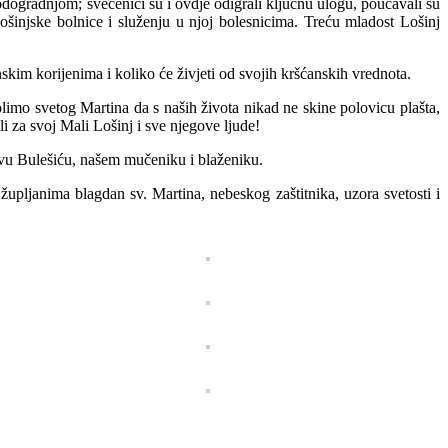
odogradnjom; svećenici su i ovdje odigrali ključnu ulogu, poučavali su
ošinjske bolnice i služenju u njoj bolesnicima. Treću mladost Lošinj
skim korijenima i koliko će živjeti od svojih kršćanskih vrednota.
mo svetog Martina da s naših života nikad ne skine polovicu plašta,
i za svoj Mali Lošinj i sve njegove ljude!
vu Bulešiću, našem mučeniku i blaženiku.
upljanima blagdan sv. Martina, nebeskog zaštitnika, uzora svetosti i