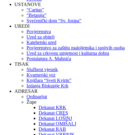
USTANOVE
“Caritas”
“Betanija”
Svećenički dom “Sv. Josipa”
UREDI
Povjerenstva
Ured za obitelj
Katehetski ured
Povjerenstvo za zaštitu maloljetnika i ranjivih osoba
Ured za crkvenu umjetnost i kulturna dobra
Postulatura A. Mahnića
TISAK
Službeni vjesnik
Kvarnerski vez
Knjižara “Sveti Kvirin”
Izdanja Biskupije Krk
ADRESAR
Ordinarijat
Župe
Dekanat KRK
Dekanat CRES
Dekanat LOŠINJ
Dekanat OMIŠALJ
Dekanat RAB
Dekanat VRBNIK