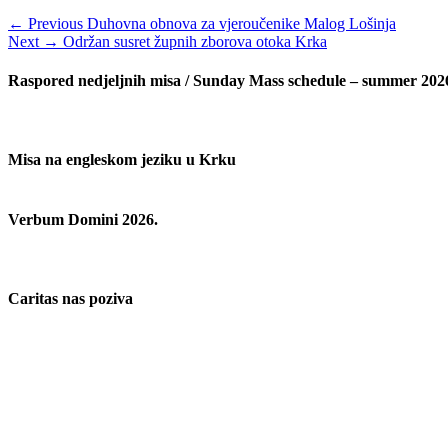
Navigacija
Previous
← Previous
Duhovna obnova za vjeroučenike Malog Lošinja
Next
post:
Next →
Održan susret župnih zborova otoka Krka
objava
post:
Raspored nedjeljnih misa / Sunday Mass schedule – summer 202
Misa na engleskom jeziku u Krku
Verbum Domini 2026.
Caritas nas poziva