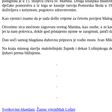
podignuta je u 15. stoljeću crkva sv. Martina. Druga lošinjska mlados
dječake pomorstvu a iz toga se kasnije razvija Pomorska škola u 19.
doživljava s turizmom, pogotovo zdravstvenim.
Kao vjernici znamo da je sada došlo vrijeme za četvrtu povijest Malog 
Otvorimo srca moćnom zagovoru svetog Martina, kao osobe, a ni kao 
jer ta nam polovica, dokle god pristajemo njome se zaogrnuti, jamči da
Dan uoči samog blagdana duhovnu pripravu je vodio mons. Ivan Milo
Na kraju misnog slavlja malološinjski župnik i dekan Lošinjskoga de
ljubavi prema bližnjemu.
Categories
Tags
Svetkovine-blagdani
,
Župne vijesti
Mali Lošinj