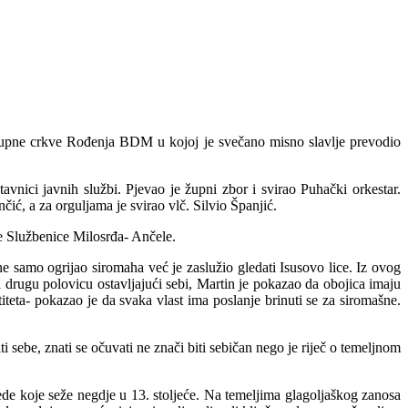
 župne crkve Rođenja BDM u kojoj je svečano misno slavlje prevodio
avnici javnih službi. Pjevao je župni zbor i svirao Puhački orkestar.
ć, a za orguljama je svirao vlč. Silvio Španjić.
re Službenice Milosrđa- Ančele.
e samo ogrijao siromaha već je zaslužio gledati Isusovo lice. Iz ovog
drugu polovicu ostavljajući sebi, Martin je pokazao da obojica imaju
teta- pokazao je da svaka vlast ima poslanje brinuti se za siromašne.
i sebe, znati se očuvati ne znači biti sebičan nego je riječ o temeljnom
ede koje seže negdje u 13. stoljeće. Na temeljima glagoljaškog zanosa