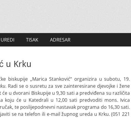
UREDI
TISAK
ADRESAR
ć u Krku
e biskupije „Marica Stanković“ organizira u subotu, 19.
rku
. Radi se o susretu za sve zainteresirane djevojke i žene
će u dvorani Biskupije u 9,30 sati a predviđena su različita
sa koju će u Katedrali u 12,00 sati predvoditi mons. Ivica
ki ručak, te poslijepodnevni nastavak programa do 16,30 sati.
aviti se na telefon ili e-mail župnog ureda u Krku. (051 221