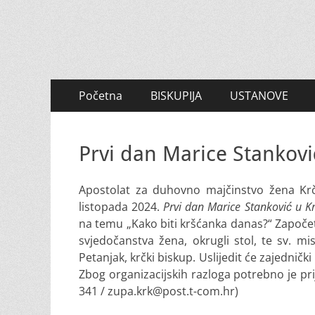
Primary
Skip
Početna
BISKUPIJA
USTANOVE
to
Menu
content
Prvi dan Marice Stankovi
Apostolat za duhovno majčinstvo žena Krčk
listopada 2024.
Prvi dan Marice Stanković u K
na temu „Kako biti kršćanka danas?“
Započet 
svjedočanstva žena, okrugli stol, te sv. mi
Petanjak, krčki biskup. Uslijedit će zajednič
Zbog organizacijskih razloga potrebno je prij
341 / zupa.krk@post.t-com.hr)