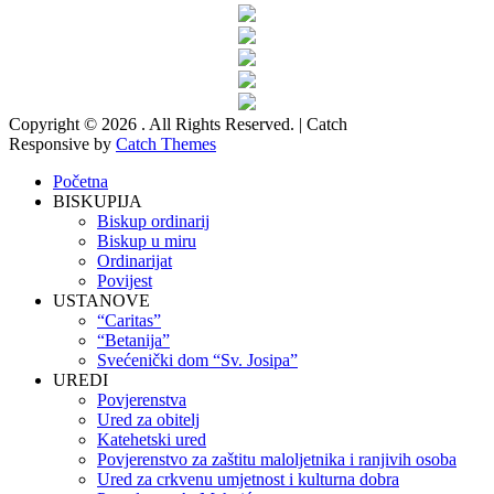
Copyright © 2026
. All Rights Reserved. | Catch
Responsive by
Catch Themes
Scroll
Početna
Up
BISKUPIJA
Biskup ordinarij
Biskup u miru
Ordinarijat
Povijest
USTANOVE
“Caritas”
“Betanija”
Svećenički dom “Sv. Josipa”
UREDI
Povjerenstva
Ured za obitelj
Katehetski ured
Povjerenstvo za zaštitu maloljetnika i ranjivih osoba
Ured za crkvenu umjetnost i kulturna dobra