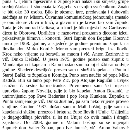
puna. U ljetnim mjesecima u župnoj kući nalazili su smještaj grupe
srednjoškolaca i studenata iz Zagreba sa svojim sveće­nikom. Znalo
je biti oko 30 osoba. Bilo je pjesme, igre, predavanja i duhovnih
sadržaja sa sv. Misom. Čuvarima komu­nističkog jednoumlja smetalo
je ono što se zbiva u kući, a glavni im je krivac bio sam župnik.
Tada je živnuo rad Carita­sa, a u kući je bilo mjesta i za Caritasovu
djecu iz Oborova. Upriličen je raznovrsni program s djecom: izleti,
prikazivanje fil­mova i koncerti. Stari župnik don Bogdan Kosović
umro je 1968. godine, a sljedeće je godine preminuo župnik na
Iloviku don Mirko Kordić. Morao sam preuzeti brigu i za Ilovik.
Kroz neko vrijeme su boravili sa mnom i vlč. Anton Zazinović te
vlč. Dinko Deželić. U jesen 1975. godi­ne postao sam župnik u
Mundanijama i kapelan u Rabu i ostao sam na toj služ­bi samo dvije
godine. Sljedeće desetljeće proveo sam u službi kapelana u Puntu i
Staroj Baški, te župnika u Korniću. Puno sam naučio od popa Mika
Radića. Bili su tamo pop Pere Žic, pop Alojzije Ragužin i uvijek
uslužne č. sestre karmelićanke. Privremeno sam šest mjeseci
upravljao župom Novalja, gdje je bio kapelan An­ton Bozanić, te
umirovljenici pop Pave Badurina i pop Josip Kunkera. Župnika u
Puntu zamijenio je vlč. Dinko Justi­nić, pa sam neko vrijeme proveo
s njime. Godine 1987. došao sam u Mali Lošinj, gdje sam uz
kapelanski službu, preuzeo i brigu za župe Ilovik i Unije. Uslijedila
je dugogodišnja plovidba (i let na Unije) do ovih malih i dragih
zajednica. Do 2008. godine u Malom Lošinju su se mijenjali
župnici: don Valter Župan, pop Ive Ju­rasić, vlč. Anton Valković