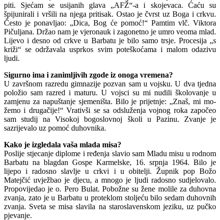
piti. Sjećam se usijanih glava „AFŽ“-a i skojevaca. Ćaću su
špijunirali i vršili na njega pritisak. Ostao je čvrst uz Boga i crkvu.
Često je ponavljao: „Dica, Bog će pomoć!“ Pamtim vlč. Viktora
Pičuljana. Držao nam je vjeronauk i zagonetno je umro veoma mlad.
Lijevo i desno od cr­kve u Barbatu je bilo samo trsje. Proce­sija „s
križi“ se održavala usprkos svim poteškoćama i malom odazivu
ljudi.
Sigurno ima i zanimljivih zgode iz onoga vremena?
U završnom razredu gimnazije pozvan sam u vojsku. U dva tjedna
položio sam razred i maturu. U vojsci su mi nudili školovanje u
zamjenu za napuštanje sje­meništa. Bilo je prijetnje: „Znaš, mi mo­
žemo i drugačije!“ Vrativši se sa odslu­ženja vojnog roka započeo
sam studij na Visokoj bogoslovnoj školi u Pazinu. Zva­nje je
sazrijevalo uz pomoć duhovnika.
Kako je izgledala vaša mlada misa?
Poslije stjecanje diplome i ređenja sla­vio sam Mladu misu u rodnom
Barbatu na blagdan Gospe Karmelske, 16. srpnja 1964. Bilo je
lijepo i radosno slavlje u cr­kvi i u obitelji. Župnik pop Božo
Matejčić uvježbao je djecu, a mnogo je ljudi rado­sno sudjelovalo.
Propovijedao je o. Pero Bulat. Pobožne su žene molile za duhov­na
zvanja, zato je u Barbatu u proteklom stoljeću bilo sedam duhovnih
zvanja. Sveta se misa slavila na staroslavenskom jeziku, uz pučko
pjevanje.