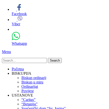
Facebook
Viber
Whatsapp
Menu
Search
for:
Primary
Skip
Početna
to
BISKUPIJA
Menu
content
Biskup ordinarij
Biskup u miru
Ordinarijat
Povijest
USTANOVE
“Caritas”
“Betanija”
Svećenički dom “Sv. Josipa”