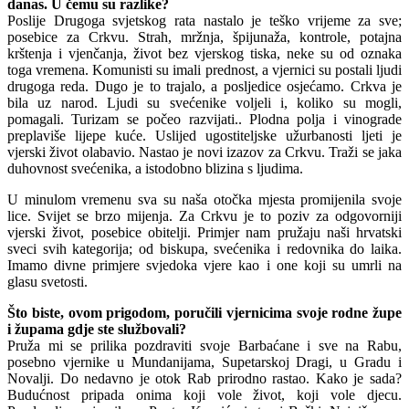
danas. U čemu su razlike?
Poslije Drugoga svjetskog rata nastalo je teško vrijeme za sve;
posebice za Cr­kvu. Strah, mržnja, špijunaža, kontrole, potajna
krštenja i vjenčanja, život bez vjerskog tiska, neke su od oznaka
toga vremena. Komunisti su imali prednost, a vjernici su postali ljudi
drugoga reda. Dugo je to trajalo, a posljedice osjećamo. Crkva je
bila uz narod. Ljudi su svećenike voljeli i, koliko su mogli,
pomagali. Tu­rizam se počeo razvijati.. Plodna polja i vinograde
preplaviše lijepe kuće. Uslijed ugostiteljske užurbanosti ljeti je
vjerski život olabavio. Nastao je novi izazov za Crkvu. Traži se jaka
duhovnost svećeni­ka, a istodobno blizina s ljudima.
U minulom vremenu sva su naša otoč­ka mjesta promijenila svoje
lice. Svijet se brzo mijenja. Za Crkvu je to poziv za od­govorniji
vjerski život, posebice obitelji. Primjer nam pružaju naši hrvatski
sveci svih kategorija; od biskupa, svećenika i redovnika do laika.
Imamo divne primje­re svjedoka vjere kao i one koji su umrli na
glasu svetosti.
Što biste, ovom prigodom, poru­čili vjernicima svoje rodne župe
i župama gdje ste službovali?
Pruža mi se prilika pozdraviti svoje Barbaćane i sve na Rabu,
posebno vjerni­ke u Mundanijama, Supetarskoj Dragi, u Gradu i
Novalji. Do nedavno je otok Rab prirodno rastao. Kako je sada?
Buduć­nost pripada onima koji vole život, koji vole djecu.