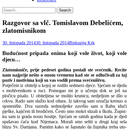
Search
Search
for:
Razgovor sa vlč. Tomislavom Debelićem,
zlatomisnikom
Posted
Author
30. listopada 2014
30. listopada 2014
Biskupija Krk
on
Budućnost pripada onima koji vole život, koji vole
djecu…
Zlatomisniče, prije pedeset godi­na postali ste svećenik. Recite
nam najprije nešto o onom vremenu kad ste se odlučivali za taj
poziv i motivima koji su vas vodili prema svećeništvu.
Potječem iz obitelji u kojoj se rodilo sedmero djece. Sjećam se djeda
s moli­tvenikom u ruci. Pomogao mi je u učenju dok se još na
pločicu pisalo. U obitelji­ma se molilo krunicu, nedjeljom se išlo u
crkvu. Rado sam služio kod oltara. Iz takvog sam ozračja krenuo u
sjemenište. Dva razreda sedmoljetke završio sam u Rabu idući
pješke, kajićem ili brodićem. Često smo mokri stizali u školu. Župni­
ku sam iz grada nosio hostije. Sjećam se ratnih godina kada je djed
spašavao ćaću kod Nijemaca. Morali smo seliti u dru­gi kraj sela
blizu Sv. Damjana. Pamtim kako se šaputalo da župnika treba uto­