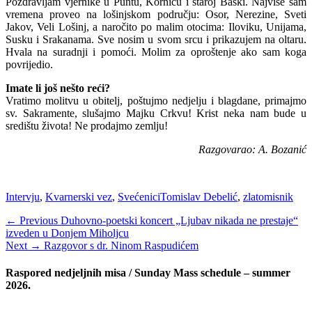
Pozdravljam vjernike u Pun­tu, Korniću i staroj Baški. Najviše sam
vremena proveo na lošinjskom području: Osor, Nerezine, Sveti
Jakov, Veli Lošinj, a naročito po malim otocima: Iloviku, Unijama,
Susku i Srakanama. Sve nosim u svom srcu i prikazujem na oltaru.
Hvala na suradnji i pomoći. Molim za oprošte­nje ako sam koga
povrijedio.
Imate li još nešto reći?
Vratimo molitvu u obitelj, poštujmo nedjelju i blagdane, primajmo
sv. Sa­kramente, slušajmo Majku Crkvu! Krist neka nam bude u
središtu života! Ne pro­dajmo zemlju!
Razgovarao: A. Bozanić
Categories
Tags
Intervju
,
Kvarnerski vez
,
Svećenici
Tomislav Debelić
,
zlatomisnik
Navigacija
Previous
← Previous
Duhovno-poetski koncert „Ljubav nikada ne prestaje“
post:
izveden u Donjem Miholjcu
objava
Next
Next →
Razgovor s dr. Ninom Raspudićem
post:
Raspored nedjeljnih misa / Sunday Mass schedule – summer
2026.