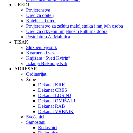
UREDI
Povjerenstva
Ured za obitelj
Katehetski ured
Povjerenstvo za zaštitu maloljetnika i ranjivih osoba
Ured za crkvenu umjetnost i kulturna dobra
Postulatura A. Mahnića
TISAK
Službeni vjesnik
Kvarnerski vez
Knjižara “Sveti Kvirin”
Izdanja Biskupije Krk
ADRESAR
Ordinarijat
Župe
Dekanat KRK
Dekanat CRES
Dekanat LOŠINJ
Dekanat OMIŠALJ
Dekanat RAB
Dekanat VRBNIK
Svećenici
Samostani
Redovnici
Redovnice