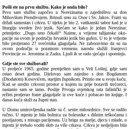
Pošli ste na prvu službu. Kako je onda bilo?
Prvu sam službu započeo u Nerezi­nama u zajedništvu sa don
Mihovilom Prendivojem. Brinuli smo za Osor i Sv. Jakov. Fratri su
držali samostan i crkvu. U tijeku je bio 2. vatikanski sabor kad je u
liturgiju uveden živi jezik. Sjećam se kako je jedan Nerezinac
primijetio: „Dugo smo čekali!“ Naime, u vrijeme talijanske oku­
pacije na ovom je području hrvatski jezik bio gušen. U to je vrijeme
bilo protjerano 27 svećenika glagoljaša. Ne zaboravimo da su na
ovom području u poratnom vre­menu narodu služili franjevci
Provincije sv. Jeronima iz Zadra. Ljudi ih se rado sjećaju i spominju.
Gdje ste sve službovali?
U proljeće 1965. godine premješten sam u Veli Lošinj, gdje sam
ostao deset godina. Djelovao sam zajedno s don Bog­danom
(Diodatom) Kosovićem, starijim župnikom. Primio me u svoju kuću.
Kad se uredio crkveni prostor u kojem su prije boravili trećoreci,
nastanio sam se tamo. Poslije Prvoga svjetskog rata fašistički je
režim protjerao fratre glagoljaše iz ove kuće i pobacao im knjige. I
danas kuća služi za župni stan.
U Domu umirovljenika radile su č. sestre milosrdnice. Sve se radilo
ručno. U mjestu je bila bolnica za bolesnike s dišnim teškoćama i
psorijazom, s mno­go pacijenata. Uz brigu za starije, djecu i mlade, u
mjestu je trebalo voditi skrb za više crkava. Crkva je nedjeljom bila