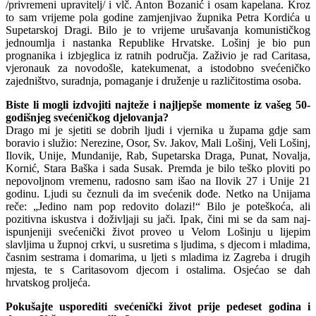
/privremeni upravitelj/ i vlč. Anton Bozanić i osam kapelana. Kroz
to sam vrijeme pola godi­ne zamjenjivao župnika Petra Kordića u
Supetarskoj Dragi. Bilo je to vrijeme uru­šavanja komunističkog
jednoumlja i na­stanka Republike Hrvatske. Lošinj je bio pun
prognanika i izbjeglica iz ratnih pod­ručja. Zaživio je rad Caritasa,
vjeronauk za novodošle, katekumenat, a istodobno svećeničko
zajedništvo, suradnja, poma­ganje i druženje u različitostima osoba.
Biste li mogli izdvojiti najteže i najljepše momente iz vašeg 50-
go­dišnjeg svećeničkog djelovanja?
Drago mi je sjetiti se dobrih ljudi i vjer­nika u župama gdje sam
boravio i služio: Nerezine, Osor, Sv. Jakov, Mali Lošinj, Veli Lošinj,
Ilovik, Unije, Mundanije, Rab, Supetarska Draga, Punat, Novalja,
Kornić, Stara Baška i sada Susak. Prem­da je bilo teško ploviti po
nepovoljnom vremenu, radosno sam išao na Ilovik 27 i Unije 21
godinu. Ljudi su čeznuli da im svećenik dođe. Netko na Unijama
reče: „Jedino nam pop redovito dolazi!“ Bilo je poteškoća, ali
pozitivna iskustva i doživ­ljaji su jači. Ipak, čini mi se da sam naj­
ispunjeniji svećenički život proveo u Ve­lom Lošinju u lijepim
slavljima u župnoj crkvi, u susretima s ljudima, s djecom i mladima,
časnim sestrama i domarima, u ljeti s mladima iz Zagreba i drugih
mje­sta, te s Caritasovom djecom i ostalima. Osjećao se dah
hrvatskog proljeća.
Pokušajte usporediti svećenički život prije pedeset godina i