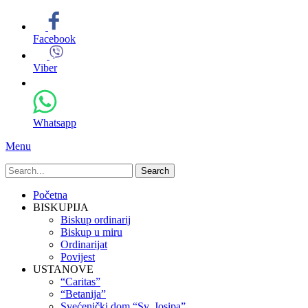
Facebook
Viber
Whatsapp
Menu
Search
for:
Primary
Skip
Početna
to
BISKUPIJA
Menu
content
Biskup ordinarij
Biskup u miru
Ordinarijat
Povijest
USTANOVE
“Caritas”
“Betanija”
Svećenički dom “Sv. Josipa”