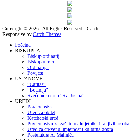
Copyright © 2026
. All Rights Reserved. | Catch
Responsive by
Catch Themes
Početna
BISKUPIJA
Biskup ordinarij
Biskup u miru
Ordinarijat
Povijest
USTANOVE
“Caritas”
“Betanija”
Svećenički dom “Sv. Josipa”
UREDI
Povjerenstva
Ured za obitelj
Katehetski ured
Povjerenstvo za zaštitu maloljetnika i ranjivih osoba
Ured za crkvenu umjetnost i kulturna dobra
Postulatura A. Mahnića