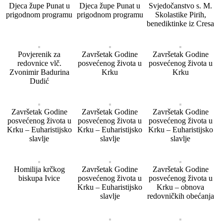
Djeca župe Punat u
Djeca župe Punat u
Svjedočanstvo s. M.
prigodnom programu
prigodnom programu
Skolastike Pirih,
benediktinke iz Cresa
Povjerenik za
Završetak Godine
Završetak Godine
redovnice vlč.
posvećenog života u
posvećenog života u
Zvonimir Badurina
Krku
Krku
Dudić
Završetak Godine
Završetak Godine
Završetak Godine
posvećenog života u
posvećenog života u
posvećenog života u
Krku – Euharistijsko
Krku – Euharistijsko
Krku – Euharistijsko
slavlje
slavlje
slavlje
Homilija krčkog
Završetak Godine
Završetak Godine
biskupa Ivice
posvećenog života u
posvećenog života u
Krku – Euharistijsko
Krku – obnova
slavlje
redovničkih obećanja