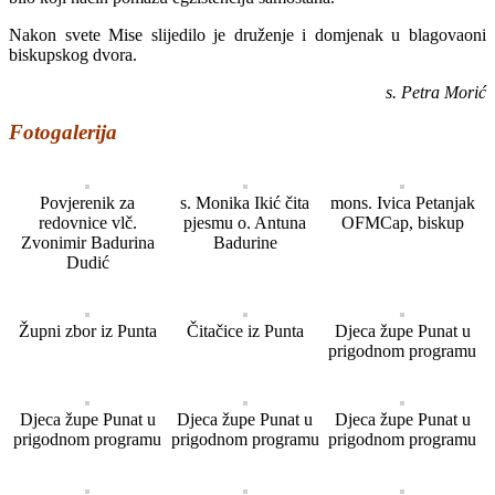
Nakon svete Mise slijedilo je druženje i domjenak u blagovaoni
biskupskog dvora.
s. Petra Morić
Fotogalerija
Povjerenik za
s. Monika Ikić čita
mons. Ivica Petanjak
redovnice vlč.
pjesmu o. Antuna
OFMCap, biskup
Zvonimir Badurina
Badurine
Dudić
Župni zbor iz Punta
Čitačice iz Punta
Djeca župe Punat u
prigodnom programu
Djeca župe Punat u
Djeca župe Punat u
Djeca župe Punat u
prigodnom programu
prigodnom programu
prigodnom programu