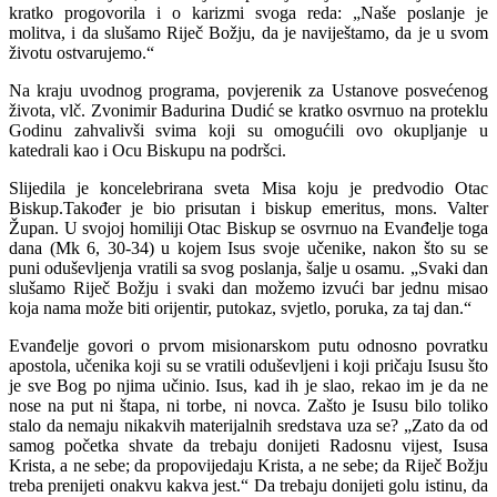
kratko progovorila i o karizmi svoga reda: „Naše poslanje je
molitva, i da slušamo Riječ Božju, da je naviještamo, da je u svom
životu ostvarujemo.“
Na kraju uvodnog programa, povjerenik za Ustanove posvećenog
života, vlč. Zvonimir Badurina Dudić se kratko osvrnuo na proteklu
Godinu zahvalivši svima koji su omogućili ovo okupljanje u
katedrali kao i Ocu Biskupu na podršci.
Slijedila je koncelebrirana sveta Misa koju je predvodio Otac
Biskup.Također je bio prisutan i biskup emeritus, mons. Valter
Župan. U svojoj homiliji Otac Biskup se osvrnuo na Evanđelje toga
dana (Mk 6, 30-34) u kojem Isus svoje učenike, nakon što su se
puni oduševljenja vratili sa svog poslanja, šalje u osamu. „Svaki dan
slušamo Riječ Božju i svaki dan možemo izvući bar jednu misao
koja nama može biti orijentir, putokaz, svjetlo, poruka, za taj dan.“
Evanđelje govori o prvom misionarskom putu odnosno povratku
apostola, učenika koji su se vratili oduševljeni i koji pričaju Isusu što
je sve Bog po njima učinio. Isus, kad ih je slao, rekao im je da ne
nose na put ni štapa, ni torbe, ni novca. Zašto je Isusu bilo toliko
stalo da nemaju nikakvih materijalnih sredstava uza se? „Zato da od
samog početka shvate da trebaju donijeti Radosnu vijest, Isusa
Krista, a ne sebe; da propovijedaju Krista, a ne sebe; da Riječ Božju
treba prenijeti onakvu kakva jest.“ Da trebaju donijeti golu istinu, da