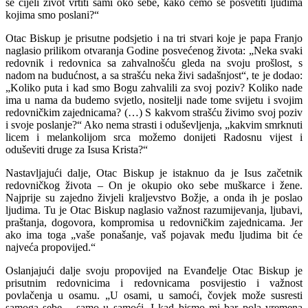
se cijeli život vrtiti sami oko sebe, kako ćemo se posvetiti ljudima
kojima smo poslani?“
Otac Biskup je prisutne podsjetio i na tri stvari koje je papa Franjo
naglasio prilikom otvaranja Godine posvećenog života: „Neka svaki
redovnik i redovnica sa zahvalnošću gleda na svoju prošlost, s
nadom na budućnost, a sa strašću neka živi sadašnjost“, te je dodao:
„Koliko puta i kad smo Bogu zahvalili za svoj poziv? Koliko nade
ima u nama da budemo svjetlo, nositelji nade tome svijetu i svojim
redovničkim zajednicama? (…) S kakvom strašću živimo svoj poziv
i svoje poslanje?“ Ako nema strasti i oduševljenja, „kakvim smrknuti
licem i melankolijom srca možemo donijeti Radosnu vijest i
oduševiti druge za Isusa Krista?“
Nastavljajući dalje, Otac Biskup je istaknuo da je Isus začetnik
redovničkog života – On je okupio oko sebe muškarce i žene.
Najprije su zajedno živjeli kraljevstvo Božje, a onda ih je poslao
ljudima. Tu je Otac Biskup naglasio važnost razumijevanja, ljubavi,
praštanja, dogovora, kompromisa u redovničkim zajednicama. Jer
ako ima toga „vaše ponašanje, vaš pojavak među ljudima bit će
najveća propovijed.“
Oslanjajući dalje svoju propovijed na Evanđelje Otac Biskup je
prisutnim redovnicima i redovnicama posvijestio i važnost
povlačenja u osamu. „U osami, u samoći, čovjek može susresti
samoga sebe – samo u samoći. I kad bismo mi bar pola vremena