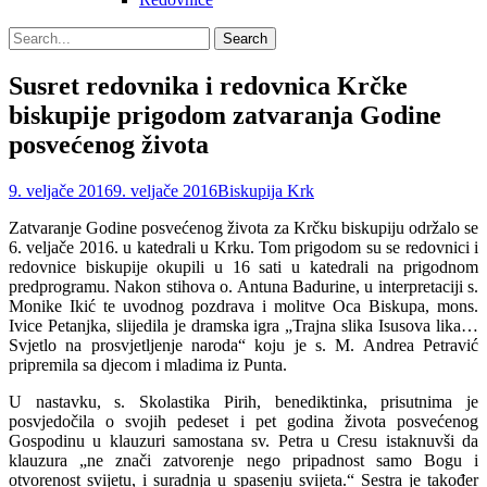
Search
Search
for:
Susret redovnika i redovnica Krčke
biskupije prigodom zatvaranja Godine
posvećenog života
Posted
Author
9. veljače 2016
9. veljače 2016
Biskupija Krk
on
Zatvaranje Godine posvećenog života za Krčku biskupiju održalo se
6. veljače 2016. u katedrali u Krku.
Tom prigodom su se redovnici i
redovnice biskupije okupili u 16 sati u katedrali na prigodnom
predprogramu. Nakon stihova o. Antuna Badurine, u interpretaciji s.
Monike Ikić te uvodnog pozdrava i molitve Oca Biskupa, mons.
Ivice Petanjka, slijedila je dramska igra „Trajna slika Isusova lika…
Svjetlo na prosvjetljenje naroda“ koju je s. M. Andrea Petravić
pripremila sa djecom i mladima iz Punta.
U nastavku, s. Skolastika Pirih, benediktinka, prisutnima je
posvjedočila o svojih pedeset i pet godina života posvećenog
Gospodinu u klauzuri samostana sv. Petra u Cresu istaknuvši da
klauzura „ne znači zatvorenje nego pripadnost samo Bogu i
otvorenost svijetu, i suradnja u spasenju svijeta.“ Sestra je također