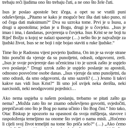
trebaju reći ljudima ono što trebaju čuti, a ne ono što žele čuti.
Isus je poslao apostole bez ičega, a opet su se vratili puni
oduševljenja. „Pitamo se kako je moguće bez išta dati tako puno, ni
od čega dati maksimum?“ Dva su uzroka tome. Prvi je u Isusu, a
drugi u apostolima; jedan je u Bogu, drugi je u čovjeku. „Isus je
imao i ima, i dandanas, povjerenja u čovjeka. Isus Krist se ne boji tu
Riječ Božju u kojoj se nalazi spasenje (…) nešto što je najvažnije za
ljudski život, Isus se ne boji i nije bojao staviti u ruke ljudske.“
Time što je Radosnu vijest povjerio ljudima, On im je sa svoje strane
htio poručiti da vjeruje da su punoljetni, odrasli, odgovorni, zreli.
„Isus je svoje povjerenje dao učenicima i to je uzrok zašto je uspjelo
ovo poslanje.“ Drugi uzrok zašto je uspjelo poslanje su apostoli,
odnosno posvećene osobe danas. „Isus vjeruje da smo punoljetni, da
smo odrasli, da smo odgovorni, da smo sazreli? (…) Jesmo li takvi
kakve nas vidi Isus Krist?“ Ili smo još uvijek neka derišta, neki
narcisoidi, neki neodgovorni pojednici…
Ako nema uspjeha u našem poslanju, trebamo se pitati zašto ga
nema? „Možda zato što ne znamo oduševljeno govoriti, svjedočiti,
prepričavati ono što je Bog po nama učinio i što Bog čini.“ Isto tako,
Otac Biskup je upozorio na opasnost da svoja mišljenja, stavove i
raspoloženja temeljimo na onome što svijet o nama misli. „Hoćemo
li cijeli svoj život temeljiti na tome što priča selo?“ (…) „Ako ćemo