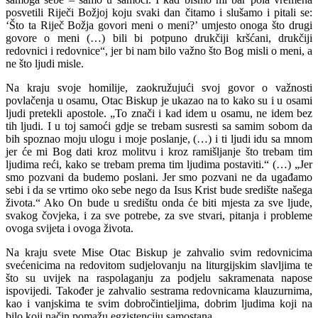
posvetili Riječi Božjoj koju svaki dan čitamo i slušamo i pitali se:
‘Što ta Riječ Božja govori meni o meni?’ umjesto onoga što drugi
govore o meni (…) bili bi potpuno drukčiji kršćani, drukčiji
redovnici i redovnice“, jer bi nam bilo važno što Bog misli o meni, a
ne što ljudi misle.
Na kraju svoje homilije, zaokružujući svoj govor o važnosti
povlačenja u osamu, Otac Biskup je ukazao na to kako su i u osami
ljudi pretekli apostole. „To znači i kad idem u osamu, ne idem bez
tih ljudi. I u toj samoći gdje se trebam susresti sa samim sobom da
bih spoznao moju ulogu i moje poslanje, (…) i ti ljudi idu sa mnom
jer će mi Bog dati kroz molitvu i kroz ramišljanje što trebam tim
ljudima reći, kako se trebam prema tim ljudima postaviti.“ (…) „Jer
smo pozvani da budemo poslani. Jer smo pozvani ne da ugađamo
sebi i da se vrtimo oko sebe nego da Isus Krist bude središte našega
života.“ Ako On bude u središtu onda će biti mjesta za sve ljude,
svakog čovjeka, i za sve potrebe, za sve stvari, pitanja i probleme
ovoga svijeta i ovoga života.
Na kraju svete Mise Otac Biskup je zahvalio svim redovnicima
svećenicima na redovitom sudjelovanju na liturgijskim slavljima te
što su uvijek na raspolaganju za podjelu sakramenata napose
ispovijedi. Također je zahvalio sestrama redovnicama klauzurnima,
kao i vanjskima te svim dobročintieljima, dobrim ljudima koji na
bilo koji način pomažu egzistenciju samostana.