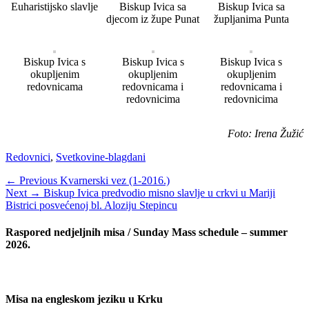
Euharistijsko slavlje
Biskup Ivica sa
Biskup Ivica sa
djecom iz župe Punat
župljanima Punta
Biskup Ivica s
Biskup Ivica s
Biskup Ivica s
okupljenim
okupljenim
okupljenim
redovnicama
redovnicama i
redovnicama i
redovnicima
redovnicima
Foto: Irena Žužić
Categories
Redovnici
,
Svetkovine-blagdani
Navigacija
Previous
← Previous
Kvarnerski vez (1-2016.)
Next
post:
Next →
Biskup Ivica predvodio misno slavlje u crkvi u Mariji
objava
post:
Bistrici posvećenoj bl. Aloziju Stepincu
Raspored nedjeljnih misa / Sunday Mass schedule – summer
2026.
Misa na engleskom jeziku u Krku