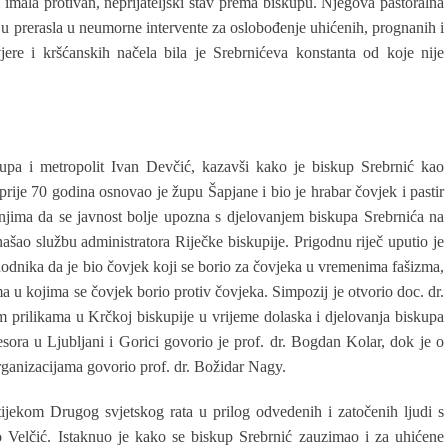
imala protivan, neprijateljski stav prema biskupu. Njegova pastoralna
lju prerasla u neumorne intervente za oslobođenje uhićenih, prognanih i
jere i kršćanskih načela bila je Srebrnićeva konstanta od koje nije
upa i metropolit Ivan Devčić, kazavši kako je biskup Srebrnić kao
rije 70 godina osnovao je župu Šapjane i bio je hrabar čovjek i pastir
anjima da se javnost bolje upozna s djelovanjem biskupa Srebrnića na
ašao službu administratora Riječke biskupije. Prigodnu riječ uputio je
thodnika da je bio čovjek koji se borio za čovjeka u vremenima fašizma,
u kojima se čovjek borio protiv čovjeka. Simpozij je otvorio doc. dr.
prilikama u Krčkoj biskupije u vrijeme dolaska i djelovanja biskupa
sora u Ljubljani i Gorici govorio je prof. dr. Bogdan Kolar, dok je o
rganizacijama govorio prof. dr. Božidar Nagy.
ijekom Drugog svjetskog rata u prilog odvedenih i zatočenih ljudi s
o Velčić. Istaknuo je kako se biskup Srebrnić zauzimao i za uhićene