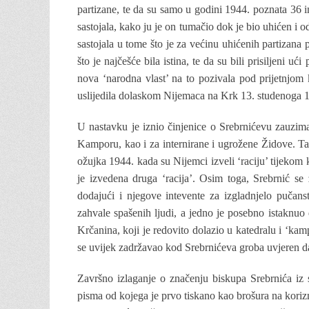
partizane, te da su samo u godini 1944. poznata 36 
sastojala, kako ju je on tumačio dok je bio uhićen 
sastojala u tome što je za većinu uhićenih partizana p
što je najčešće bila istina, te da su bili prisiljeni uć
nova ‘narodna vlast’ na to pozivala pod prijetnjo
uslijedila dolaskom Nijemaca na Krk 13. studenoga 
U nastavku je iznio činjenice o Srebrnićevu zauzi
Kamporu, kao i za internirane i ugrožene Židove. Ta
ožujka 1944. kada su Nijemci izveli ‘raciju’ tijekom k
je izvedena druga ‘racija’. Osim toga, Srebrnić se
dodajući i njegove intevente za izgladnjelo pučan
zahvale spašenih ljudi, a jedno je posebno istaknuo 
Krčanina, koji je redovito dolazio u katedralu i ‘kam
se uvijek zadržavao kod Srebrnićeva groba uvjeren da
Završno izlaganje o značenju biskupa Srebrnića iz 
pisma od kojega je prvo tiskano kao brošura na koriz