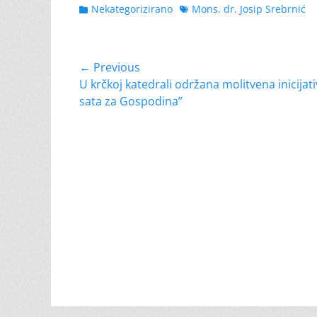
Categories
Tags
Nekategorizirano
Mons. dr. Josip Srebrnić
Navigacija
← Previous
Previous
U krčkoj katedrali održana molitvena inicijati
objava
post:
sata za Gospodina”