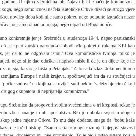
 godine. U njima vjernicima objašnjava bit i značenje komunizma,
a ikoga, nego samo iznosi načela Katoličke Crkve držeći se strogo vjere
okret novijeg doba koji nije samo pokret, nego potpuno izgrađen nazor
označava ne samo otpad od njega, nego otpad od Boga uopće.
no konkretnije jer je Srebrnića u studenoga 1944. napao partizanski
sao ‘da je partizansko narodno-oslobodilački pokret u rukama KPJ kao
, jer da to ne odgovara istini.’ Ova komunistička tvrdnja toliko je
utjeti, nego si je dao oduška i napisao misle li da je on dijete koje ne
eda za njega, kazao je biskup Petanjak. “Zato sada izlazi dokumentiramo
 zemljama Europe i naših krajeva, spočitavajući im da su stručnjaci u
zv. ‘pučke sudove’ na kojima se uvijek sudi nekim ‘veleizdajnicima’ koji
ekog drugog okupatora ili neprijatelja komunizma.”
skupu Srebrniću da progovori svojim svećenicima o tri kreposti, rekao je
izobrazbe i znanje i duh apostolstva. Bio je duboko svjestan uloge i
iskup jedne mjesne Crkve. To mu daje dodatnu snagu da ‘bobu kaže
kazao je krčki biskup. “Samo se tako mogu razumjeti njegovi stavovi
danas, dodajemo mi, nije promijenio. To je bio i ostao sistem koji je