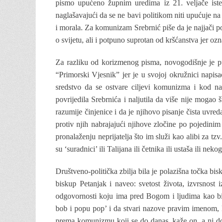
pismo upućeno župnim uredima iz 21. veljače iste
naglašavajući da se ne bavi politikom niti upućuje n
i morala. Za komunizam Srebrnić piše da je najjači p
o svijetu, ali i potpuno suprotan od kršćanstva jer 
Za razliku od korizmenog pisma, novogodišnje je pu
“Primorski Vjesnik” jer je u svojoj okružnici napi
sredstvo da se ostvare ciljevi komunizma i kod nas
povrijedila Srebrnića i naljutila da više nije mogao š
razumije činjenice i da je njihovo pisanje čista uvr
protiv njih nabrajajući njihove zločine po pojedinim
pronalaženju neprijatelja što im služi kao alibi za t
su ‘suradnici’ ili Talijana ili četnika ili ustaša ili n
Društveno-politička zbilja bila je polazišna točka bi
biskup Petanjak i naveo: svetost života, izvrsnost 
odgovornosti koju ima pred Bogom i ljudima kao b
bob i popu pop’ i da stvari nazove pravim imenom, 
prema komunizmu koji se do danas, kaže on, a ni do 