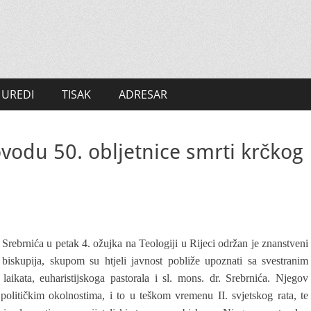
UREDI
TISAK
ADRESAR
vodu 50. obljetnice smrti krčkog
Srebrnića u petak 4. ožujka na Teologiji u Rijeci održan je znanstveni
 biskupija, skupom su htjeli javnost pobliže upoznati sa svestranim
laikata, euharistijskoga pastorala i sl. mons. dr. Srebrnića. Njegov
 političkim okolnostima, i to u teškom vremenu II. svjetskog rata, te