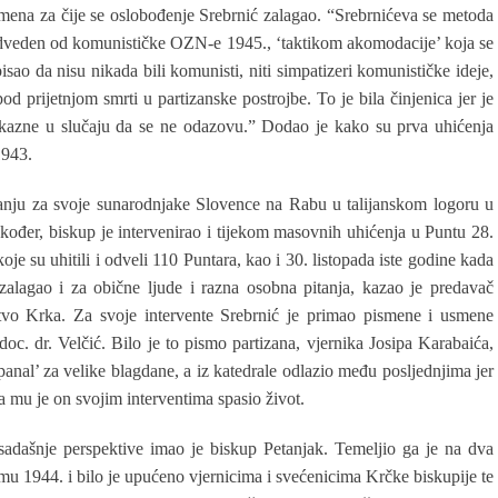
imena za čije se oslobođenje Srebrnić zalagao. “Srebrnićeva se metoda
i odveden od komunističke OZN-e 1945., ‘taktikom akomodacije’ koja se
isao da nisu nikada bili komunisti, niti simpatizeri komunističke ideje,
i pod prijetnjom smrti u partizanske postrojbe. To je bila činjenica jer je
m kazne u slučaju da se ne odazovu.” Dodao je kako su prva uhićenja
1943.
manju za svoje sunarodnjake Slovence na Rabu u talijanskom logoru u
kođer, biskup je intervenirao i tijekom masovnih uhićenja u Puntu 28.
oje su uhitili i odveli 110 Puntara, kao i 30. listopada iste godine kada
 zalagao i za obične ljude i razna osobna pitanja, kazao je predavač
stvo Krka. Za svoje intervente Srebrnić je primao pismene i usmene
doc. dr. Velčić. Bilo je to pismo partizana, vjernika Josipa Karabaića,
panal’ za velike blagdane, a iz katedrale odlazio među posljednjima jer
 mu je on svojim interventima spasio život.
sadašnje perspektive imao je biskup Petanjak. Temeljio ga je na dva
mu 1944. i bilo je upućeno vjernicima i svećenicima Krčke biskupije te