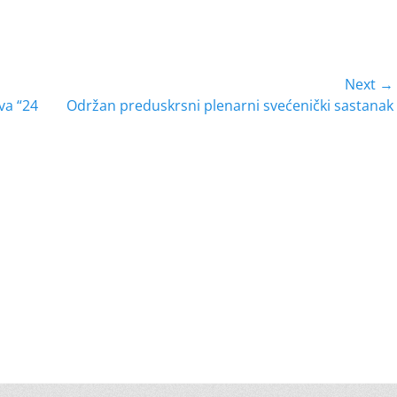
Next →
Next
va “24
Održan preduskrsni plenarni svećenički sastanak
post: