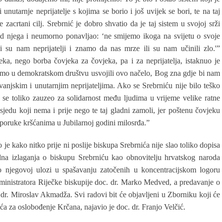
 unutarnje neprijatelje s kojima se borio i još uvijek se bori, te na taj
zacrtani cilj. Srebrnić je dobro shvatio da je taj sistem u svojoj srži
nad njega i neumorno ponavljao: ‘ne smijemo ikoga na svijetu o svoje
oji su nam neprijatelji i znamo da nas mrze ili su nam učinili zlo.'”
eka, nego borba čovjeka za čovjeka, pa i za neprijatelja, istaknuo je
imo u demokratskom društvu usvojili ovo načelo, Bog zna gdje bi nam
anjskim i unutarnjim neprijateljima. Ako se Srebrniću nije bilo teško
o se toliko zauzeo za solidarnost među ljudima u vrijeme velike ratne
jedu koji nema i prije nego te taj gladni zamoli, jer poštenu čovjeku
e poruke kršćanima u Jubilarnoj godini milosrđa.”
 je kako nitko prije ni poslije biskupa Srebrnića nije slao toliko dopisa
odna izlaganja o biskupu Srebrniću kao obnovitelju hrvatskog naroda
, o njegovoj ulozi u spašavanju zatočenih u koncentracijskom logoru
ministratora Riječke biskupije doc. dr. Marko Medved, a predavanje o
dr. Miroslav Akmadža. Svi radovi bit će objavljeni u Zborniku koji će
ća za oslobođenje Krčana, najavio je doc. dr. Franjo Velčić.