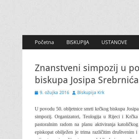
Primary
Skip
Početna
BISKUPIJA
USTANOVE
to
Menu
content
Znanstveni simpozij u po
biskupa Josipa Srebrnića
Posted
Author
9. ožujka 2016
Biskupija Krk
on
U povodu 50. obljetnice smrti krčkog biskupa Josipa 
simpozij.
Organizatori, Teologija u Rijeci i Krčka
pastoralnim radom na planu aktiviranja katoličkog 
episkopat obilježen je trima različitim društvenim i