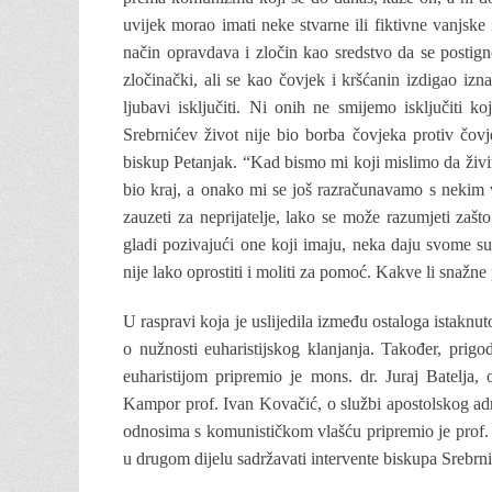
uvijek morao imati neke stvarne ili fiktivne vanjske i
način opravdava i zločin kao sredstvo da se postigne 
zločinački, ali se kao čovjek i kršćanin izdigao iz
ljubavi isključiti. Ni onih ne smijemo isključiti k
Srebrnićev život nije bio borba čovjeka protiv čovj
biskup Petanjak. “Kad bismo mi koji mislimo da živ
bio kraj, a onako mi se još razračunavamo s nekim v
zauzeti za neprijatelje, lako se može razumjeti zašt
gladi pozivajući one koji imaju, neka daju svome sus
nije lako oprostiti i moliti za pomoć. Kakve li snažn
U raspravi koja je uslijedila između ostaloga istaknuto
o nužnosti euharistijskog klanjanja. Također, prig
euharistijom pripremio je mons. dr. Juraj Batelja
Kampor prof. Ivan Kovačić, o službi apostolskog ad
odnosima s komunističkom vlašću pripremio je prof. 
u drugom dijelu sadržavati intervente biskupa Srebrni