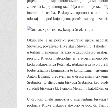
prijeratnom i poslijeratnom razdoblju koja su mahom 
zauzetost iz prijeratnog razdoblja u ratnom je razdob
interniranih osoba. Biskupova upornost u obrani v
odustajao ni pod koju cijenu, poručili su organizatori.
Okupljene je na početku pozdravio riječki nadbisk
Slovenac, povezivao Hrvatsku i Sloveniju. Također, p
u teškim vremenima. Izrazio je zadovoljstvo nastoj
prostoru Riječke metropolije jer je svojevremeno obn
krčki biskupa Ivica Petanjak, istaknuvši za svog pre
borbe fašizma i komunizma te komunizma – sistemima 
Anton Bozanić predavanjem o društvenim i crkvenim 
Srebrnića. O djelovanju biskupa Srebrnića kao profe
suradnji biskupa s bl. Ivanom Merzom i katoličkim o
U drugom dijelu simpozija o interventima biskupa t
područja Krčke biskupije govorio je doc. dr. Franj