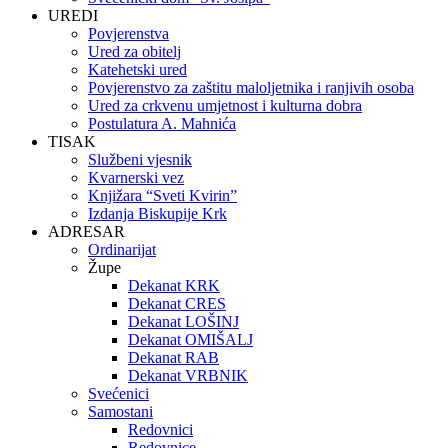
UREDI
Povjerenstva
Ured za obitelj
Katehetski ured
Povjerenstvo za zaštitu maloljetnika i ranjivih osoba
Ured za crkvenu umjetnost i kulturna dobra
Postulatura A. Mahnića
TISAK
Službeni vjesnik
Kvarnerski vez
Knjižara “Sveti Kvirin”
Izdanja Biskupije Krk
ADRESAR
Ordinarijat
Župe
Dekanat KRK
Dekanat CRES
Dekanat LOŠINJ
Dekanat OMIŠALJ
Dekanat RAB
Dekanat VRBNIK
Svećenici
Samostani
Redovnici
Redovnice