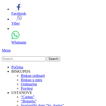
Facebook
Viber
Whatsapp
Menu
Search
for:
Primary
Skip
Početna
to
BISKUPIJA
Menu
content
Biskup ordinarij
Biskup u miru
Ordinarijat
Povijest
USTANOVE
“Caritas”
“Betanija”
Svećenički dom “Sv. Josipa”