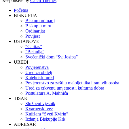
Responsive by
Catch Themes
Scroll
Početna
Up
BISKUPIJA
Biskup ordinarij
Biskup u miru
Ordinarijat
Povijest
USTANOVE
“Caritas”
“Betanija”
Svećenički dom “Sv. Josipa”
UREDI
Povjerenstva
Ured za obitelj
Katehetski ured
Povjerenstvo za zaštitu maloljetnika i ranjivih osoba
Ured za crkvenu umjetnost i kulturna dobra
Postulatura A. Mahnića
TISAK
Službeni vjesnik
Kvarnerski vez
Knjižara “Sveti Kvirin”
Izdanja Biskupije Krk
ADRESAR