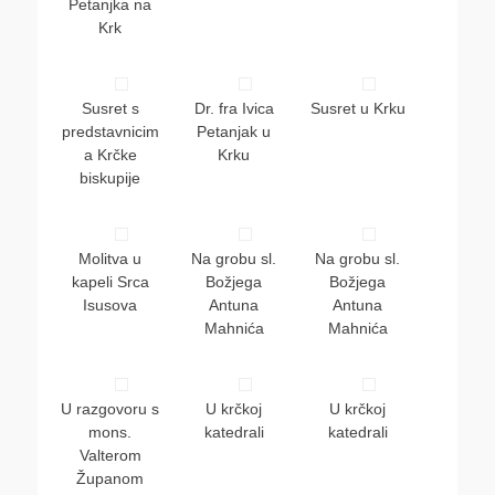
Petanjka na
Krk
Susret s
Dr. fra Ivica
Susret u Krku
predstavnicim
Petanjak u
a Krčke
Krku
biskupije
Molitva u
Na grobu sl.
Na grobu sl.
kapeli Srca
Božjega
Božjega
Isusova
Antuna
Antuna
Mahnića
Mahnića
U razgovoru s
U krčkoj
U krčkoj
mons.
katedrali
katedrali
Valterom
Županom