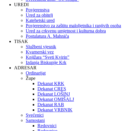
UREDI
Povjerenstva
Ured za obitelj
Katehetski ured
Povjerenstvo za zaštitu maloljetnika i ranjivih osoba
Ured za crkvenu umjetnost i kulturna dobra
Postulatura A. Mahnića
TISAK
Službeni vjesnik
Kvarnerski vez
Knjižara “Sveti Kvirin”
Izdanja Biskupije Krk
ADRESAR
Ordinarijat
Župe
Dekanat KRK
Dekanat CRES
Dekanat LOŠINJ
Dekanat OMIŠALJ
Dekanat RAB
Dekanat VRBNIK
Svećenici
Samostani
Redovnici
Redovnice