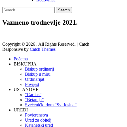
Search
Search
for:
Vazmeno trodnevlje 2021.
Copyright © 2026
. All Rights Reserved. | Catch
Responsive by
Catch Themes
Početna
BISKUPIJA
Biskup ordinarij
Biskup u miru
Ordinarijat
Povijest
USTANOVE
“Caritas”
“Betanija”
Svećenički dom “Sv. Josipa”
UREDI
Povjerenstva
Ured za obitelj
Katehetski ured