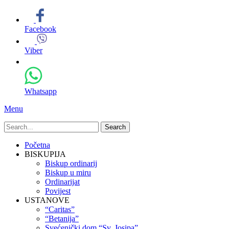
Facebook
Viber
Whatsapp
Menu
Search
for:
Primary
Skip
Početna
to
BISKUPIJA
Menu
content
Biskup ordinarij
Biskup u miru
Ordinarijat
Povijest
USTANOVE
“Caritas”
“Betanija”
Svećenički dom “Sv. Josipa”