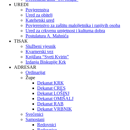
UREDI
Povjerenstva
Ured za obitelj
Katehetski ured
Povjerenstvo za zaštitu maloljetnika i ranjivih osoba
Ured za crkvenu umjetnost i kulturna dobra
Postulatura A. Mahnića
TISAK
Službeni vjesnik
Kvarnerski vez
Knjižara “Sveti Kvirin”
Izdanja Biskupije Krk
ADRESAR
Ordinarijat
Župe
Dekanat KRK
Dekanat CRES
Dekanat LOŠINJ
Dekanat OMIŠALJ
Dekanat RAB
Dekanat VRBNIK
Svećenici
Samostani
Redovnici
Redovnice