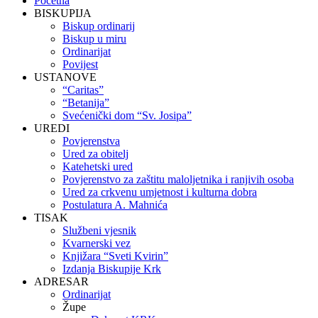
Početna
Up
BISKUPIJA
Biskup ordinarij
Biskup u miru
Ordinarijat
Povijest
USTANOVE
“Caritas”
“Betanija”
Svećenički dom “Sv. Josipa”
UREDI
Povjerenstva
Ured za obitelj
Katehetski ured
Povjerenstvo za zaštitu maloljetnika i ranjivih osoba
Ured za crkvenu umjetnost i kulturna dobra
Postulatura A. Mahnića
TISAK
Službeni vjesnik
Kvarnerski vez
Knjižara “Sveti Kvirin”
Izdanja Biskupije Krk
ADRESAR
Ordinarijat
Župe