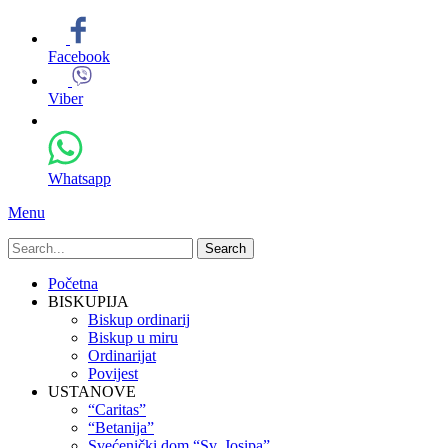
Facebook
Viber
Whatsapp
Menu
Search
for:
Primary
Skip
Početna
to
BISKUPIJA
Menu
content
Biskup ordinarij
Biskup u miru
Ordinarijat
Povijest
USTANOVE
“Caritas”
“Betanija”
Svećenički dom “Sv. Josipa”