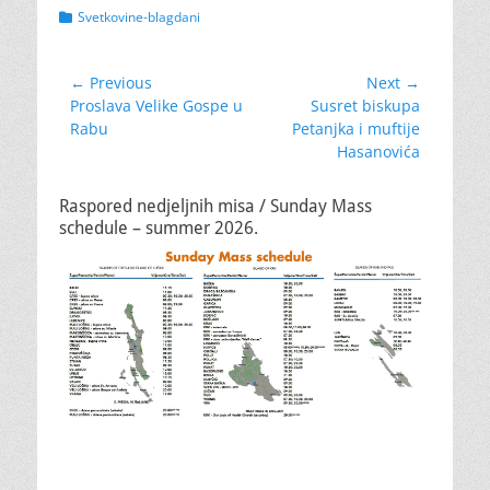
Categories
Svetkovine-blagdani
Navigacija
← Previous
Next →
Previous
Next
Proslava Velike Gospe u
Susret biskupa
objava
post:
post:
Rabu
Petanjka i muftije
Hasanovića
Raspored nedjeljnih misa / Sunday Mass
schedule – summer 2026.