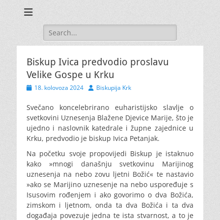
Search
for:
Biskup Ivica predvodio proslavu
Velike Gospe u Krku
Posted
Author
18. kolovoza 2024
Biskupija Krk
on
Svečano koncelebrirano euharistijsko slavlje o
svetkovini Uznesenja Blažene Djevice Marije, što je
ujedno i naslovnik katedrale
i župne zajednice u
Krku, predvodio je biskup Ivica Petanjak.
Na početku svoje propovijedi Biskup je istaknuo
kako »mnogi današnju svetkovinu Marijinog
uznesenja na nebo zovu ljetni Božić« te nastavio
»ako se Marijino uznesenje na nebo uspoređuje s
Isusovim rođenjem i ako govorimo o dva Božića,
zimskom i ljetnom, onda ta dva Božića i ta dva
događaja povezuje jedna te ista stvarnost, a to je