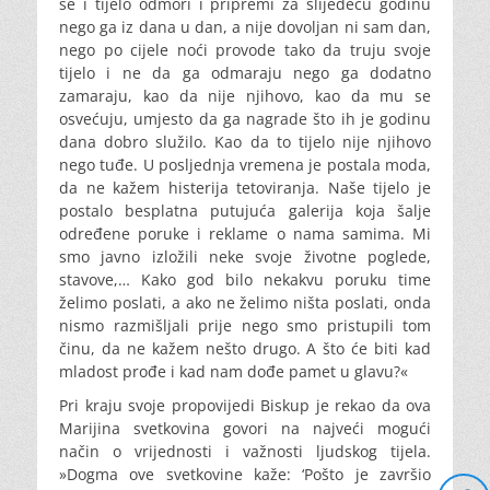
se i tijelo odmori i pripremi za slijedeću godinu
nego ga iz dana u dan, a nije dovoljan ni sam dan,
nego po cijele noći provode tako da truju svoje
tijelo i ne da ga odmaraju nego ga dodatno
zamaraju, kao da nije njihovo, kao da mu se
osvećuju, umjesto da ga nagrade što ih je godinu
dana dobro služilo. Kao da to tijelo nije njihovo
nego tuđe. U posljednja vremena je postala moda,
da ne kažem histerija tetoviranja. Naše tijelo je
postalo besplatna putujuća galerija koja šalje
određene poruke i reklame o nama samima. Mi
smo javno izložili neke svoje životne poglede,
stavove,… Kako god bilo nekakvu poruku time
želimo poslati, a ako ne želimo ništa poslati, onda
nismo razmišljali prije nego smo pristupili tom
činu, da ne kažem nešto drugo. A što će biti kad
mladost prođe i kad nam dođe pamet u glavu?«
Pri kraju svoje propovijedi Biskup je rekao da ova
Marijina svetkovina govori na najveći mogući
način o vrijednosti i važnosti ljudskog tijela.
»Dogma ove svetkovine kaže: ‘Pošto je završio