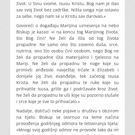
život. U Sinu svome, Isusu Kristu, Bog nam je dao
sav svoj život bez zadrške. Ništa svoga nije ostavio
za sebe, nego nam se u Kristu sav darovao.«
Govoreći o događaju Marijina uznesenja na nebo
Biskup je kazao: »I na koncu tog Marijinog života,
što Bog čini? Ne želi da išta od tog života
propadne. Ne samo ono što zovemo duša, srce,
nutrina, ono što osobu čini osobom, nego Bog ne
želi da propadne išta materijalno i tjelesno na
Mariji. Ne želi da propadnu te noge koje su
primivši anđeoski navještaj trčale k Elizabeti i
donijele joj živo evanđelje, tek začetog Isusa
Krista. Ne želi da propadnu te ruke koje su
prihvatile Isusa, grlile ga i podržavale kroz život.
Ne želi da propadnu te uši koje su pozorno slušale
i srce koje je sve to prihvaćalo.«
Nadalje, dotičući neke pojave u društvu s obzirom
na tijelo, Biskup se osvrnuo na teme načina
provođenja godišnjeg odmora te tetoviranja tijela:
»Mnogi svoj godišnji odmor ne provode tako da im