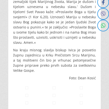
zemaljski tijek Marijinog života, Marija je dušom i
tijelom uznesena u nebesku slavu.’ Dušom i
tijelom! Svet Pavao kaže: »Proslavite Boga u tijelu
svojem!« (1 Kor 6,20). Uznoseći Mariju u nebesku
slavu Bog pokazuje kako se je jedan ljudski život
ostvario u punini.« te je zaključio: »Proslavite Boga
u svome tijelu kako bi jednom i na nama Bog imao
što proslaviti, uzvisiti, uskrisiti i uznijeti u nebesku
slavu. Amen.«
Na kraju misnog slavlja biskup Ivica je posvetio
župnu zajednicu u Krku Prečistom Srcu Marijinu,
a taj molitveni čin bio je vrhunac petomjesečne
župne priprave preko prvih subota za svetkovinu
Velike Gospe.
Foto: Dean Kosić