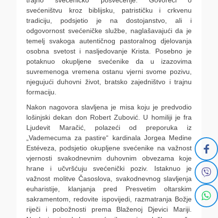
trajno svećeničko posvećenje. Govoreći o
svećeništvu kroz biblijsku, patrističku i crkvenu
tradiciju, podsjetio je na dostojanstvo, ali i
odgovornost svećeničke službe, naglašavajući da je
temelj svakoga autentičnog pastoralnog djelovanja
osobna svetost i nasljedovanje Krista. Posebno je
potaknuo okupljene svećenike da u izazovima
suvremenoga vremena ostanu vjerni svome pozivu,
njegujući duhovni život, bratsko zajedništvo i trajnu
formaciju.
Nakon nagovora slavljena je misa koju je predvodio
lošinjski dekan don Robert Zubović. U homiliji je fra
Ljudevit Maračić, polazeći od preporuka iz
„Vademecuma za pastire“ kardinala Jorgea Medine
Estéveza, podsjetio okupljene svećenike na važnost
vjernosti svakodnevnim duhovnim obvezama koje
hrane i učvršćuju svećenički poziv. Istaknuo je
važnost molitve Časoslova, svakodnevnog slavljenja
euharistije, klanjanja pred Presvetim oltarskim
sakramentom, redovite ispovijedi, razmatranja Božje
riječi i pobožnosti prema Blaženoj Djevici Mariji.