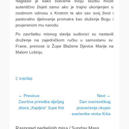
Naglasio je kako svećenik svoju službu može
autentično živjeti samo ako je trajno ukorijenjen u
osobnom odnosu s Kristom te ako sav svoj život i
pastoralno djelovanje promatra kao služenje Bogu i
povjerenom mu narodu.
Po završetku misnog slavlja sudionici su nastavili
druženje na zajedničkom ručku u samostanu sv.
Frane, prenose iz Župe Blažene Djevice Marije na
Malom Lošinju.
Categories
Izvještaji
Navigacija
← Previous
Next →
Previous
Next
Završna priredba dječjeg
Dan svećeničkog
objava
post:
post:
zbora „Kapljice“ župe Krk
posvećenja okupio
svećenike otoka Krka
Raspored nedjeljnih misa / Sunday Mass