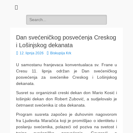
Search
for:
Dan svećeničkog posvećenja Creskog
i Lošinjskog dekanata
Posted
Author
12. lipnja 2026
Biskupija Krk
on
U samostanu franjevaca konventualaca sv. Frane u
Cresu 11. lipnja održan je Dan svećeničkog
posvećenja za svećenike Creskog i Lošinjskog
dekanata.
Susret su organizirali creski dekan don Mario Kosić i
lošinjski dekan don Robert Zubović, a sudjelovalo je
četrnaest svećenika iz oba dekanata.
Program susreta započeo je duhovnim nagovorom
fra Ljudevita Maračića koji je promišljao o identitetu i
poslanju svećenika, polazeći od poziva na svetost i