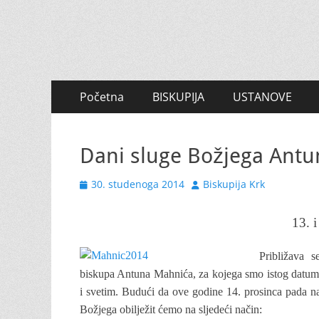
Primary
Skip
Početna
BISKUPIJA
USTANOVE
to
Menu
content
Dani sluge Božjega Ant
Posted
Author
30. studenoga 2014
Biskupija Krk
on
13. 
Približava 
biskupa Antuna Mahnića, za kojega smo istog datuma
i svetim.
Budući da ove godine 14. prosinca pada na t
Božjega obilježit ćemo na sljedeći način: