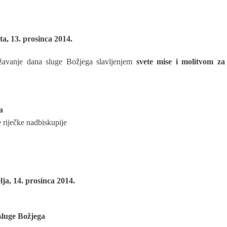
a, 13. prosinca 2014.
nje dana sluge Božjega slavljenjem
svete mise i molitvom za
a
e riječke nadbiskupije
lja, 14. prosinca 2014.
 sluge Božjega