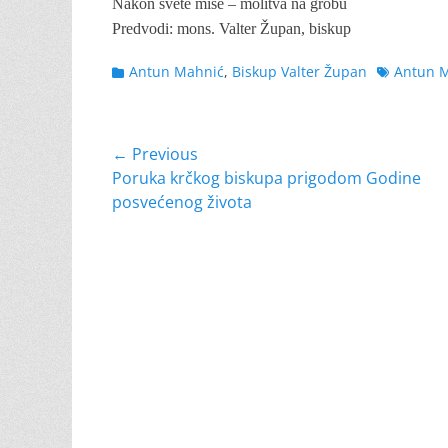
Nakon svete mise – molitva na grobu
Predvodi: mons. Valter Župan, biskup
Categories
Tags
Antun Mahnić
,
Biskup Valter Župan
Antun 
Navigacija
← Previous
Previous
Poruka krčkog biskupa prigodom Godine
objava
post:
posvećenog života