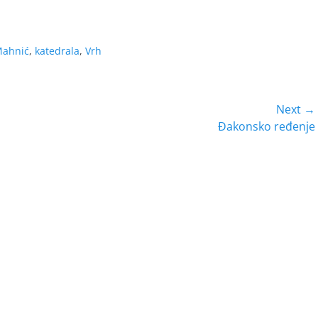
Mahnić
,
katedrala
,
Vrh
Next →
Next
Đakonsko ređenje
post: