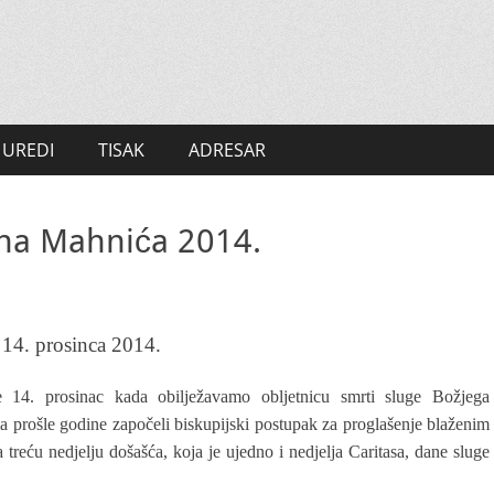
UREDI
TISAK
ADRESAR
una Mahnića 2014.
i 14. prosinca 2014.
se 14. prosinac kada obilježavamo obljetnicu smrti sluge Božjega
 prošle godine započeli biskupijski postupak za proglašenje blaženim
reću nedjelju došašća, koja je ujedno i nedjelja Caritasa, dane sluge