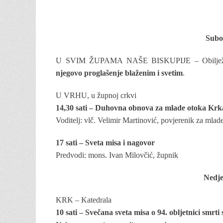
Subot
U SVIM ŽUPAMA NAŠE BISKUPIJE – Obilježava
njegovo proglašenje blaženim i svetim
.
U VRHU, u župnoj crkvi
14,30 sati – Duhovna obnova za mlade otoka Krk
Voditelj: vlč. Velimir Martinović, povjerenik za mlad
17 sati – Sveta misa i nagovor
Predvodi: mons. Ivan Milovčić, župnik
Nedje
KRK – Katedrala
10 sati – Svečana sveta misa o 94. obljetnici smrti