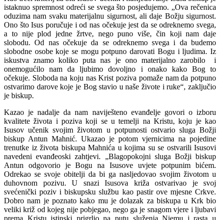
istaknuo spremnost odreći se svega što posjedujemo. „Ova rečenica
oduzima nam svaku materijalnu sigurnost, ali daje Božju sigurnost.
Ono što Isus poručuje i od nas očekuje jest da se odreknemo svega,
a to nije plod jedne žrtve, nego puno više, čin koji nam daje
slobodu. Od nas očekuje da se odreknemo svega i da budemo
slobodne osobe koje se mogu potpuno darovati Bogu i ljudima. Iz
iskustva znamo koliko puta nas je ono materijalno zarobilo i
onemogućilo nam da ljubimo dovoljno i onako kako Bog to
očekuje. Sloboda na koju nas Krist poziva pomaže nam da potpuno
ostvarimo darove koje je Bog stavio u naše živote i ruke“, zaključio
je biskup.
Kazao je nadalje da nam naviješteno evanđelje govori o izboru
kvalitete života i poziva koji se u temelji na Kristu, koju je kao
Isusov učenik svojim životom u potpunosti ostvario sluga Božji
biskup Antun Mahnić. Ukazao je potom vjernicima na pojedine
trenutke iz života biskupa Mahnića u kojima su se ostvarili Isusovi
navedeni evanđeoski zahtjevi. „Blagopokojni sluga Božji biskup
Antun odgovorio je Bogu na Isusove uvjete potpunim bićem.
Odrekao se svoje obitelji da bi ga nasljedovao svojim životom u
duhovnom pozivu. U snazi Isusova križa ostvarivao je svoj
svećenički poziv i biskupsku službu kao pastir ove mjesne Crkve.
Dobro nam je poznato kako mu je dolazak za biskupa u Krk bio
veliki križ od kojeg nije pobjegao, nego ga je snagom vjere i ljubavi
prema Kristu istinski prigrlio na putu služenja Njemu i rasta u