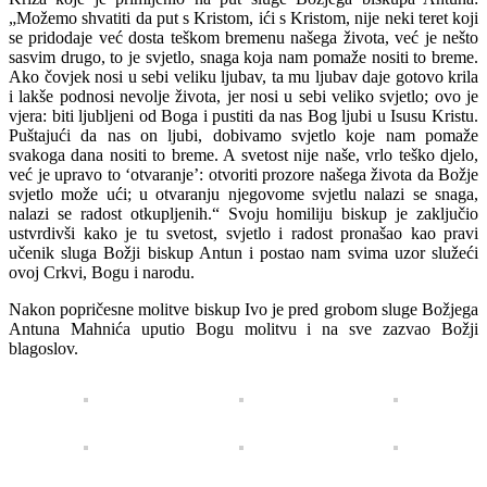
„Možemo shvatiti da put s Kristom, ići s Kristom, nije neki teret koji
se pridodaje već dosta teškom bremenu našega života, već je nešto
sasvim drugo, to je svjetlo, snaga koja nam pomaže nositi to breme.
Ako čovjek nosi u sebi veliku ljubav, ta mu ljubav daje gotovo krila
i lakše podnosi nevolje života, jer nosi u sebi veliko svjetlo; ovo je
vjera: biti ljubljeni od Boga i pustiti da nas Bog ljubi u Isusu Kristu.
Puštajući da nas on ljubi, dobivamo svjetlo koje nam pomaže
svakoga dana nositi to breme. A svetost nije naše, vrlo teško djelo,
već je upravo to ‘otvaranje’: otvoriti prozore našega života da Božje
svjetlo može ući; u otvaranju njegovome svjetlu nalazi se snaga,
nalazi se radost otkupljenih.“ Svoju homiliju biskup je zaključio
ustvrdivši kako je tu svetost, svjetlo i radost pronašao kao pravi
učenik sluga Božji biskup Antun i postao nam svima uzor služeći
ovoj Crkvi, Bogu i narodu.
Nakon popričesne molitve biskup Ivo je pred grobom sluge Božjega
Antuna Mahnića uputio Bogu molitvu i na sve zazvao Božji
blagoslov.