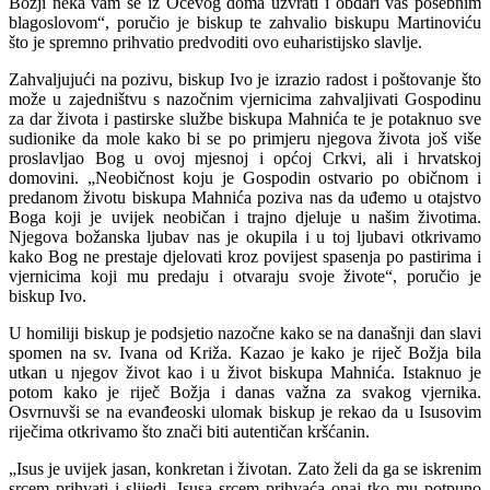
Božji neka vam se iz Očevog doma uzvrati i obdari vas posebnim
blagoslovom“, poručio je biskup te zahvalio biskupu Martinoviću
što je spremno prihvatio predvoditi ovo euharistijsko slavlje.
Zahvaljujući na pozivu, biskup Ivo je izrazio radost i poštovanje što
može u zajedništvu s nazočnim vjernicima zahvaljivati Gospodinu
za dar života i pastirske službe biskupa Mahnića te je potaknuo sve
sudionike da mole kako bi se po primjeru njegova života još više
proslavljao Bog u ovoj mjesnoj i općoj Crkvi, ali i hrvatskoj
domovini. „Neobičnost koju je Gospodin ostvario po običnom i
predanom životu biskupa Mahnića poziva nas da uđemo u otajstvo
Boga koji je uvijek neobičan i trajno djeluje u našim životima.
Njegova božanska ljubav nas je okupila i u toj ljubavi otkrivamo
kako Bog ne prestaje djelovati kroz povijest spasenja po pastirima i
vjernicima koji mu predaju i otvaraju svoje živote“, poručio je
biskup Ivo.
U homiliji biskup je podsjetio nazočne kako se na današnji dan slavi
spomen na sv. Ivana od Križa. Kazao je kako je riječ Božja bila
utkan u njegov život kao i u život biskupa Mahnića. Istaknuo je
potom kako je riječ Božja i danas važna za svakog vjernika.
Osvrnuvši se na evanđeoski ulomak biskup je rekao da u Isusovim
riječima otkrivamo što znači biti autentičan kršćanin.
„Isus je uvijek jasan, konkretan i životan. Zato želi da ga se iskrenim
srcem prihvati i slijedi. Isusa srcem prihvaća onaj tko mu potpuno