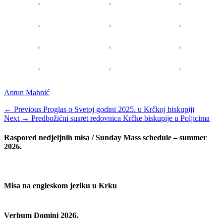
Categories
Antun Mahnić
Navigacija
Previous
← Previous
Proglas o Svetoj godini 2025. u Krčkoj biskupiji
Next
post:
Next →
Predbožićni susret redovnica Krčke biskupije u Poljicima
objava
post:
Raspored nedjeljnih misa / Sunday Mass schedule – summer
2026.
Misa na engleskom jeziku u Krku
Verbum Domini 2026.