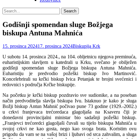
Search
Search
for:
Godišnji spomendan sluge Božjega
biskupa Antuna Mahnića
Posted
Author
15. prosinca 2024
17. prosinca 2024
Biskupija Krk
on
U subotu 14. prosinca 2024., na 104. obljetnicu njegova preminuća,
euharistijskim slavljem u katedrali u Krku, svečano je obilježen
godišnji spomendan sluge Božjega biskupa Antuna Mahnića.
Euharistiju je predvodio požeški biskup Ivo Martinović.
Koncelebrirali su krčki biskup Ivica Petanjak te brojni svećenici i
redovnici s područja Krčke biskupije.
Na početku je krčki biskup pozdravio sve sudionike, a na poseban
način predvoditelja slavlja biskupa Ivu. Istaknuo je kako je sluga
Božji biskup Antun Mahnić počivao pune 73 godine (1929.-2002.)
u crkvi franjevaca trećoredaca glagoljaša na Ksaveru čiji je
donedavni provincijalni ministar bio sadašnji požeški biskup.
„Franjevci trećoredci glagoljaši čuvali su tijelo biskupa Mahnića u
svojoj crkvi ne kao gosta, nego kao svoga brata. Koristim ovu
prigodu da vam se na vašoj brizi i ljubavi od srca zahvalim, a sluga