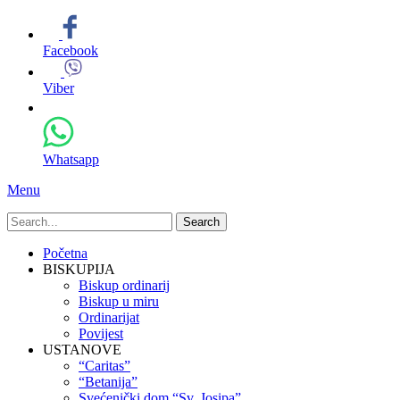
Facebook
Viber
Whatsapp
Menu
Search
for:
Primary
Skip
Početna
to
BISKUPIJA
Menu
content
Biskup ordinarij
Biskup u miru
Ordinarijat
Povijest
USTANOVE
“Caritas”
“Betanija”
Svećenički dom “Sv. Josipa”