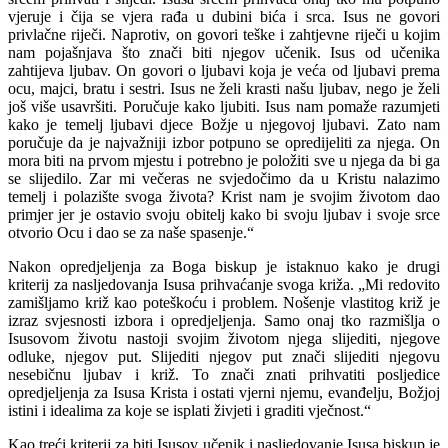
vjeruje i čija se vjera rađa u dubini bića i srca. Isus ne govori
privlačne riječi. Naprotiv, on govori teške i zahtjevne riječi u kojim
nam pojašnjava što znači biti njegov učenik. Isus od učenika
zahtijeva ljubav. On govori o ljubavi koja je veća od ljubavi prema
ocu, majci, bratu i sestri. Isus ne želi krasti našu ljubav, nego je želi
još više usavršiti. Poručuje kako ljubiti. Isus nam pomaže razumjeti
kako je temelj ljubavi djece Božje u njegovoj ljubavi. Zato nam
poručuje da je najvažniji izbor potpuno se opredijeliti za njega. On
mora biti na prvom mjestu i potrebno je položiti sve u njega da bi ga
se slijedilo. Zar mi večeras ne svjedočimo da u Kristu nalazimo
temelj i polazište svoga života? Krist nam je svojim životom dao
primjer jer je ostavio svoju obitelj kako bi svoju ljubav i svoje srce
otvorio Ocu i dao se za naše spasenje.“
Nakon opredjeljenja za Boga biskup je istaknuo kako je drugi
kriterij za nasljedovanja Isusa prihvaćanje svoga križa. „Mi redovito
zamišljamo križ kao poteškoću i problem. Nošenje vlastitog križ je
izraz svjesnosti izbora i opredjeljenja. Samo onaj tko razmišlja o
Isusovom životu nastoji svojim životom njega slijediti, njegove
odluke, njegov put. Slijediti njegov put znači slijediti njegovu
nesebičnu ljubav i križ. To znači znati prihvatiti posljedice
opredjeljenja za Isusa Krista i ostati vjerni njemu, evanđelju, Božjoj
istini i idealima za koje se isplati živjeti i graditi vječnost.“
Kao treći kriterij za biti Isusov učenik i nasljedovanje Isusa biskup je