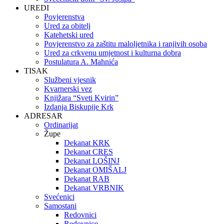
UREDI
Povjerenstva
Ured za obitelj
Katehetski ured
Povjerenstvo za zaštitu maloljetnika i ranjivih osoba
Ured za crkvenu umjetnost i kulturna dobra
Postulatura A. Mahnića
TISAK
Službeni vjesnik
Kvarnerski vez
Knjižara “Sveti Kvirin”
Izdanja Biskupije Krk
ADRESAR
Ordinarijat
Župe
Dekanat KRK
Dekanat CRES
Dekanat LOŠINJ
Dekanat OMIŠALJ
Dekanat RAB
Dekanat VRBNIK
Svećenici
Samostani
Redovnici
Redovnice