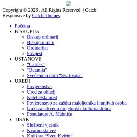
Copyright © 2026
. All Rights Reserved. | Catch
Responsive by
Catch Themes
Scroll
Početna
Up
BISKUPIJA
Biskup ordinarij
Biskup u miru
Ordinarijat
Povijest
USTANOVE
“Caritas”
“Betanija”
Svećenički dom “Sv. Josipa”
UREDI
Povjerenstva
Ured za obitelj
Katehetski ured
Povjerenstvo za zaštitu maloljetnika i ranjivih osoba
Ured za crkvenu umjetnost i kulturna dobra
Postulatura A. Mahnića
TISAK
Službeni vjesnik
Kvarnerski vez
Knjižara “Sveti Kvirin”