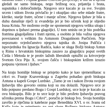
gledali ne samo biskupa, nego brižnog oca, prijatelja i brata,
suputnika i dobročinitelja. Njegovo srce kucalo je za sve. Svojim
srcem i stilom života privlačio je i okupljao oko sebe mlade fratre,
klerike, starije fratre, učene i manje učene. Njegova ljubav je bila u
duhu današnje riječi iz evanđelja jer je bio učenik koji je slijedio
Isusa Krista. Ne možemo ovdje ne spomenuti njegovu veliku ulogu i
doprinos u ljubavi prema glagoljici. U tom smislu on je bio podrška
fratrima glagoljašima i fratri njemu, a osobito je bila važna njegova
povezanost s velikim fra Antunom Dragutinom Parčićem. Nije
nepoznato svjedočanstvo njegova tajnika dr. Josipa Palčića i
ispovjednika fra Ignacija Radića, kako se sluga Božji biskup Antun
u Rimu s hrvatskim biskupima zauzeo za glagoljicu poput svetih
Ćirila i Metoda te je protiv lažnih liberalnih optužbi za krivovjerje
Svetom Ocu Piju X. svojom čašću i biskupskim križem izrazio
potpunu vjernost i ljubav.“
Na kraju homilije biskup se prisjetio kako je kao sjemeništarac u
crkvi sv. Franje Ksaverskoga u Zagrebu pohađao grob biskupa
Antuna u kapeli Gospe Lurdske. „Tamo je on i nakon života svojom
ljubavlju tiho govorio onima koji su mu dolazili. Njegovo srce je
bilo potpuno predano Bogu i Gospi Lurdskoj, srce koje je kucalo za
ovu biskupiju. Bilo je to srce koje je bilo prožeto ljubavlju pravog
učenika prema Bogu i Crkvi“, poručio je biskup Ivo. Svoju homiliju
završio je riječima iz kateheze pape Benedikta XVI. o sv. Ivanu od
Križa koje je primijenio na put sluge Božjega biskupa Antuna: