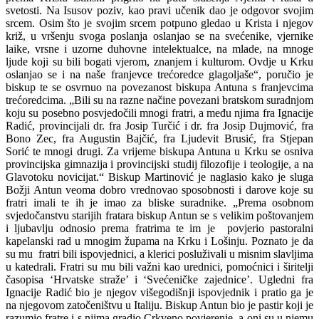
svetosti. Na Isusov poziv, kao pravi učenik dao je odgovor svojim
srcem. Osim što je svojim srcem potpuno gledao u Krista i njegov
križ, u vršenju svoga poslanja oslanjao se na svećenike, vjernike
laike, vrsne i uzorne duhovne intelektualce, na mlade, na mnoge
ljude koji su bili bogati vjerom, znanjem i kulturom. Ovdje u Krku
oslanjao se i na naše franjevce trećoredce glagoljaše“, poručio je
biskup te se osvrnuo na povezanost biskupa Antuna s franjevcima
trećoredcima. „Bili su na razne načine povezani bratskom suradnjom
koju su posebno posvjedočili mnogi fratri, a među njima fra Ignacije
Radić, provincijali dr. fra Josip Turčić i dr. fra Josip Dujmović, fra
Bono Zec, fra Augustin Bajčić, fra Ljudevit Brusić, fra Stjepan
Sorić te mnogi drugi. Za vrijeme biskupa Antuna u Krku se osniva
provincijska gimnazija i provincijski studij filozofije i teologije, a na
Glavotoku novicijat.“ Biskup Martinović je naglasio kako je sluga
Božji Antun veoma dobro vrednovao sposobnosti i darove koje su
fratri imali te ih je imao za bliske suradnike. „Prema osobnom
svjedočanstvu starijih fratara biskup Antun se s velikim poštovanjem
i ljubavlju odnosio prema fratrima te im je povjerio pastoralni
kapelanski rad u mnogim župama na Krku i Lošinju. Poznato je da
su mu fratri bili ispovjednici, a klerici posluživali u misnim slavljima
u katedrali. Fratri su mu bili važni kao urednici, pomoćnici i širitelji
časopisa ‘Hrvatske straže’ i ‘Svećeničke zajednice’. Ugledni fra
Ignacije Radić bio je njegov višegodišnji ispovjednik i pratio ga je
na njegovom zatočeništvu u Italiju. Biskup Antun bio je pastir koji je
razumio fratre i s njima gradio Crkveno povjerenje, a oni su u njemu