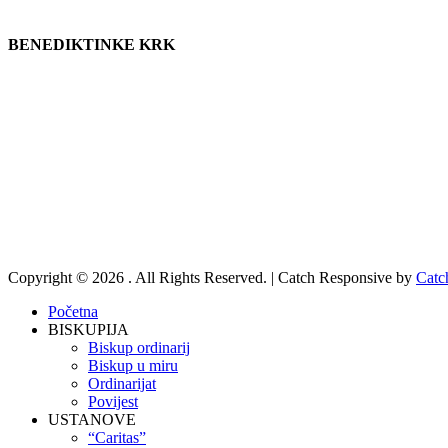
BENEDIKTINKE KRK
Copyright © 2026
. All Rights Reserved. | Catch Responsive by
Catc
Scroll
Početna
Up
BISKUPIJA
Biskup ordinarij
Biskup u miru
Ordinarijat
Povijest
USTANOVE
“Caritas”