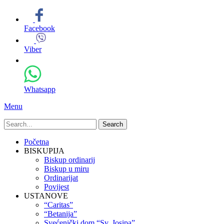
Facebook
Viber
Whatsapp
Menu
Search
for:
Primary
Skip
Početna
to
BISKUPIJA
Menu
content
Biskup ordinarij
Biskup u miru
Ordinarijat
Povijest
USTANOVE
“Caritas”
“Betanija”
Svećenički dom “Sv. Josipa”