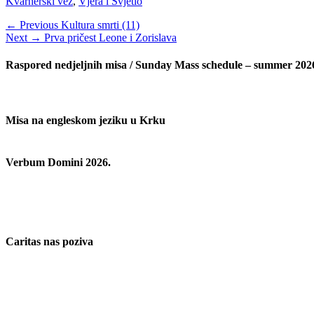
Categories
Kvarnerski vez
,
Vjera i Svjetlo
Navigacija
Previous
← Previous
Kultura smrti (11)
Next
post:
Next →
Prva pričest Leone i Zorislava
objava
post:
Raspored nedjeljnih misa / Sunday Mass schedule – summer 202
Misa na engleskom jeziku u Krku
Verbum Domini 2026.
Caritas nas poziva