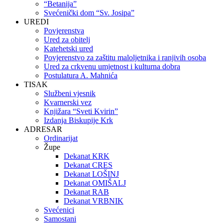
“Betanija”
Svećenički dom “Sv. Josipa”
UREDI
Povjerenstva
Ured za obitelj
Katehetski ured
Povjerenstvo za zaštitu maloljetnika i ranjivih osoba
Ured za crkvenu umjetnost i kulturna dobra
Postulatura A. Mahnića
TISAK
Službeni vjesnik
Kvarnerski vez
Knjižara “Sveti Kvirin”
Izdanja Biskupije Krk
ADRESAR
Ordinarijat
Župe
Dekanat KRK
Dekanat CRES
Dekanat LOŠINJ
Dekanat OMIŠALJ
Dekanat RAB
Dekanat VRBNIK
Svećenici
Samostani