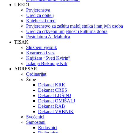
UREDI
Povjerenstva
Ured za obitelj
Katehetski ured
Povjerenstvo za zaštitu maloljetnika i ranjivih osoba
Ured za crkvenu umjetnost i kulturna dobra
Postulatura A. Mahnića
TISAK
Službeni vjesnik
Kvarnerski vez
Knjižara “Sveti Kvirin”
Izdanja Biskupije Krk
ADRESAR
Ordinarijat
Župe
Dekanat KRK
Dekanat CRES
Dekanat LOŠINJ
Dekanat OMIŠALJ
Dekanat RAB
Dekanat VRBNIK
Svećenici
Samostani
Redovnici
Redovnice