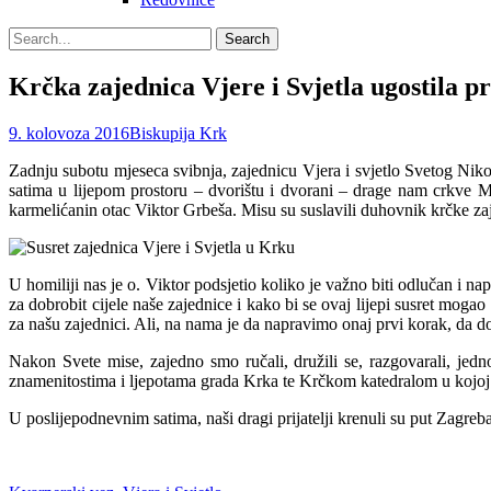
Search
Search
for:
Krčka zajednica Vjere i Svjetla ugostila pr
Posted
Author
9. kolovoza 2016
Biskupija Krk
on
Zadnju subotu mjeseca svibnja, zajednicu Vjera i svjetlo Svetog Nikole 
satima u lijepom prostoru – dvorištu i dvorani – drage nam crkve M
karmelićanin otac Viktor Grbeša. Misu su suslavili duhovnik krčke za
U homiliji nas je o. Viktor podsjetio koliko je važno biti odlučan i na
za dobrobit cijele naše zajednice i kako bi se ovaj lijepi susret mog
za našu zajednici. Ali, na nama je da napravimo onaj prvi korak, da
Nakon Svete mise, zajedno smo ručali, družili se, razgovarali, jed
znamenitostima i ljepotama grada Krka te Krčkom katedralom u kojoj
U poslijepodnevnim satima, naši dragi prijatelji krenuli su put Zagre