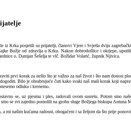
ijatelje
iz Krka posjetili su prijatelji, članovi Vjere i Svjetla dviju zagrebačk
ajke Božje od zdravlja u Krku. Nakon dobrodošlice i okrjepe, uputil
jednice o. Damjan Šešelja te vlč. Božidar Volarić, župnik Njivica.
praviti prvi korak za nešto što je važno za naš život i što nam donosi pl
ao dogoditi. Bilo je ohrabrujuće čuti kako svaki naš mali korak koji nap
 donesemo odluku i krenemo.
nostavno se, uz pjesmu i ples, radovali ovom susretu. Potom smo naše
 smo se svi zajedno pomolili na grobu sluge Božjega biskupa Antuna 
ba, a mi našim kućama radosni, obogaćeni i sa željom da što prije pono