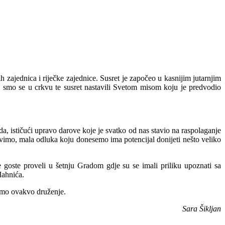
ih zajednica i riječke zajednice.
Susret je započeo u kasnijim jutarnjim
i smo se u crkvu te susret nastavili Svetom misom koju je predvodio
oda, ističući upravo darove koje je svatko od nas stavio na raspolaganje
ravimo, mala odluka koju donesemo ima potencijal donijeti nešto veliko
 goste proveli u šetnju Gradom gdje su se imali priliku upoznati sa
Mahnića.
vimo ovakvo druženje.
Sara Šikljan