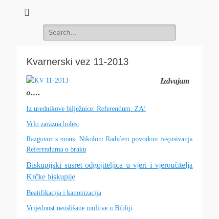
Search
for:
Kvarnerski vez 11-2013
Izdvajam
o….
Iz urednikove bilježnice: Referendum: ZA!
Vrlo zarazna bolest
Razgovor s mons. Nikolom Radićem povodom raspisivanja
Referenduma o braku
Biskupijski susret odgojiteljica u vjeri i vjeroučitelja
Krčke biskupije
Beatifikacija i kanonizacija
Vrijednost neuslišane molitve u Bibliji