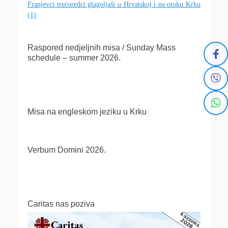
Franjevci trećoredci glagoljaši u Hrvatskoj i na otoku Krku
(1)
Raspored nedjeljnih misa / Sunday Mass
schedule – summer 2026.
Misa na engleskom jeziku u Krku
Verbum Domini 2026.
Caritas nas poziva