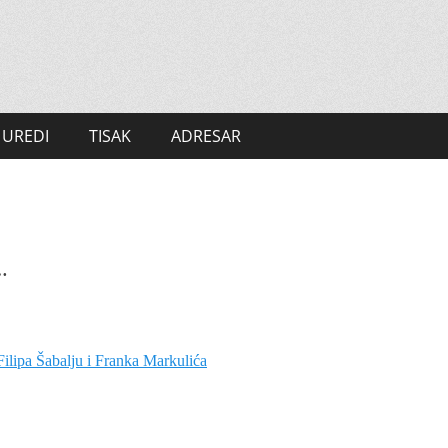
UREDI
TISAK
ADRESAR
…
ilipa Šaba­lju i Franka Markulića