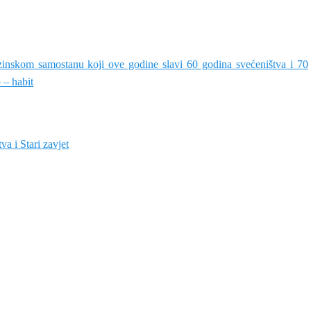
n­skom samostanu koji ove godine slavi 60 godina svećeništva i 70
 – habit
va i Stari zavjet