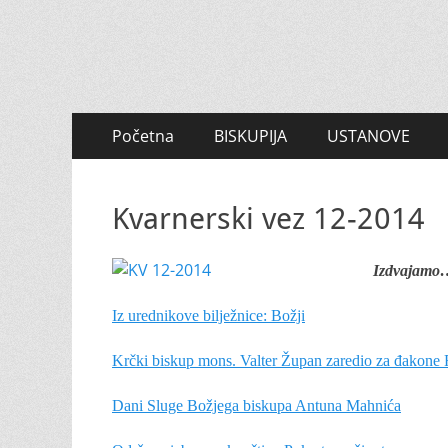
Primary
Skip
Početna
BISKUPIJA
USTANOVE
to
Menu
content
Kvarnerski vez 12-2014
Izdvajamo
Iz urednikove bilježnice: Božji
Krčki biskup mons. Valter Župan zaredio za đakone F
Dani Sluge Božjega biskupa Antuna Mahnića