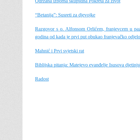
Održana izborna skupština Pokreta za život
“Betanija”: Susreti za djevojke
Razgovor s o. Alfonsom Orlićem, franjevcem u pazi
godina od kada je prvi put obukao franjevačko odjelo
Mahnić i Prvi svjetski rat
Biblijska pitanja: Matejevo evanđelje Isusova djetinjst
Radost