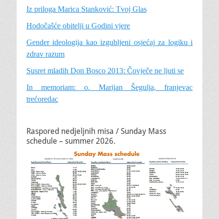
Iz priloga Marica Stanković: Tvoj Glas
Hodočašće obitelji u Godini vjere
Gender ideologija kao izgubljeni osjećaj za logiku i
zdrav razum
Susret mladih Don Bosco 2013: Čovječe ne ljuti se
In memoriam: o. Marijan Šegulja, franjevac
trećoredac
Raspored nedjeljnih misa / Sunday Mass
schedule – summer 2026.