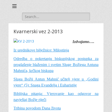
Search
for:
Kvarnerski vez 2-2013
Izdvajamo….
Iz urednikove bilježnice: Milostinja
Odredba o pokretanju biskupijskog postupka za
proglašenje blaženim i svetim Sluge Božjega Antuna
Mahnića, krčkog biskupa
Sluga Božji Antun Mahnić učitelj vjere u „Godini
vjere“ (5): Snaga Evanđelja i Euharistije
Biblijska pitanja: Vjerovanje kao odgovor na
navještaj Božje riječi
Tribina povodom Dana života