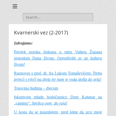
Search
for:
Kvarnerski vez (2-2017)
Izdvajamo:
Presjek poruka biskupa u miru Valtera Župana
prigodom Dana života:
Opredijeliti se za kulturu
života!
Razgovor s prof. dr. fra Lukom Tomaševićem:
Treba
prijeći s riječi na djela jer nam je voda došla do grla!
Trgovina ljudima – djecom
Iskustvom mlade hodočasnice Dore Katunar na
„caminu“:
Strelica gore, do raja!
U koga da se pouzdajem, pred kime da srce moje