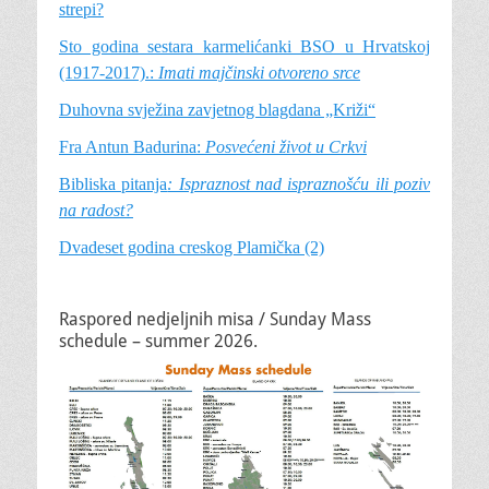
strepi?
Sto godina sestara karmelićanki BSO u Hrvatskoj
(1917-2017).:
Imati majčinski otvoreno srce
Duhovna svježina zavjetnog blagdana „Križi“
Fra Antun Badurina:
Posvećeni život u Crkvi
Bibliska pitanja
: Ispraznost nad ispraznošću ili poziv
na radost?
Dvadeset godina creskog Plamička (2)
Raspored nedjeljnih misa / Sunday Mass
schedule – summer 2026.