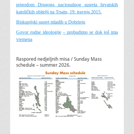
prigodom Drugoga nacionalnog susreta hrvatskih
katoličkih obitelji na Trsatu, 19. travnja 2015.
Biskupijski susret mladih u Dobrinju
Govor rodne ideologije
– probudimo se dok još ima
vremena
Raspored nedjeljnih misa / Sunday Mass
schedule – summer 2026.