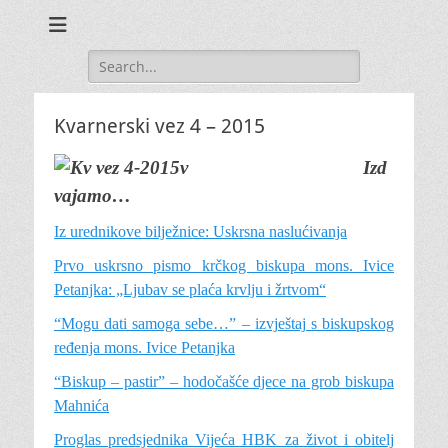
Search
for:
Kvarnerski vez 4 – 2015
Izd
vajamo…
Iz urednikove bilježnice: Uskrsna naslućivanja
Prvo uskrsno pismo krčkog biskupa mons. Ivice
Petanjka: „Ljubav se plaća krvlju i žrtvom“
“Mogu dati samoga sebe…” – izvještaj s biskupskog
ređenja mons. Ivice Petanjka
“Biskup – pastir” – hodočašće djece na grob biskupa
Mahnića
Proglas predsjednika Vijeća HBK za život i obitelj