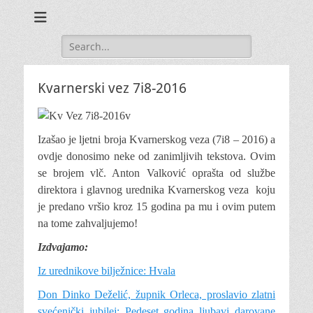
Search
for:
Kvarnerski vez 7i8-2016
Izašao je ljetni broja Kvarnerskog veza (7i8 – 2016) a
ovdje donosimo neke od zanimljivih tekstova.
Ovim
se brojem vlč. Anton Valković oprašta od službe
direktora i glavnog urednika Kvarnerskog veza koju
je predano vršio kroz 15 godina pa mu i ovim putem
na tome zahvaljujemo!
Izdvajamo:
Iz urednikove bilježnice: Hvala
Don Dinko Deželić, župnik Orleca, proslavio zlatni
svećenički jubilej: Pedeset godina ljubavi darovane