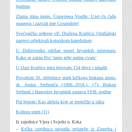
ljudima
Zlatna misa mons. Giuseppea Vosille: Uzet ću čašu
spasenja i zazvati ime Gospodnje!
Svećeničko ređenje vlč. Dražena Kraljića: Omišaljski
napjevi odjekivali kotorskom katedralom
U Dubrovniku održan susret hrvatskih misionara:
Kako se zaista živi ‘tamo gdje palme cvatu’
U Oazi Kraljice mira ljetovalo 154 djece i mladih
Povodom 50. obljetnice smrti krčkoga biskupa mons.
dr. Josipa Srebrnića (1966.-2016.). (7): Biskup
Srebmić i blagoslov hrvatskih zastava 1938. godine
Put ljepote: Kao aleluja koje se pretočilo u sliku
Kultura smrti (11)
Iz zajednice Vjera i Svjetlo o. Krka
–
Krčka zajednica ugostila prijatelje iz Zagreba i