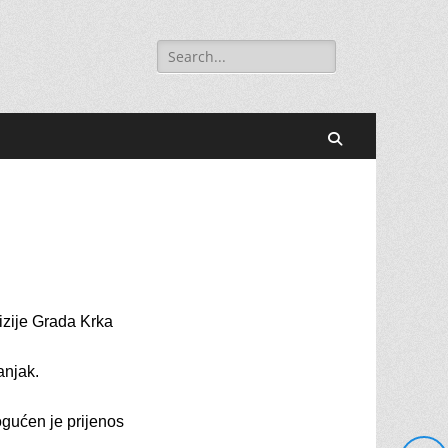
Search
for:
Search
vizije Grada Krka
anjak.
gućen je prijenos