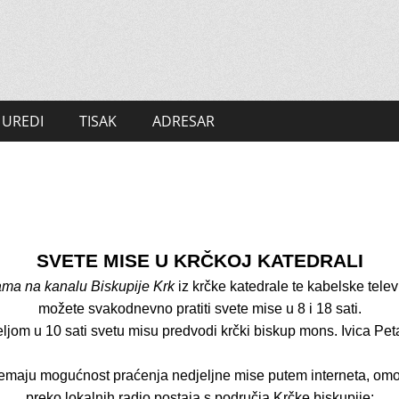
UREDI
TISAK
ADRESAR
SVETE MISE U KRČKOJ KATEDRALI
am
a
na kanalu Biskupije Krk
iz krčke katedrale
te kabelske tele
možete svakodnevno pratiti svete mise u 8 i 18 sati.
ljom u 10 sati svetu misu predvodi krčki biskup mons. Ivica Pet
nemaju mogućnost praćenja nedjeljne mise putem interneta, omo
preko lokalnih radio postaja s područja Krčke biskupije: