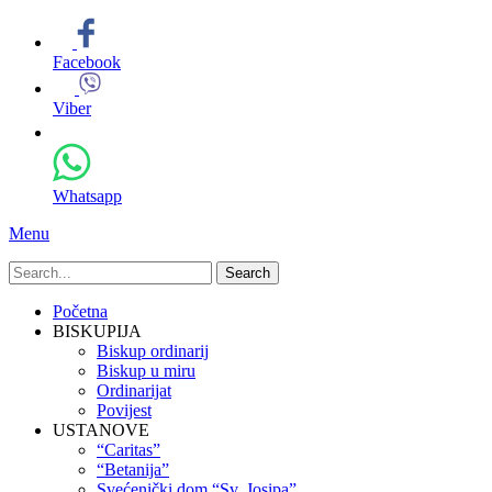
Facebook
Viber
Whatsapp
Menu
Search
for:
Primary
Skip
Početna
to
BISKUPIJA
Menu
content
Biskup ordinarij
Biskup u miru
Ordinarijat
Povijest
USTANOVE
“Caritas”
“Betanija”
Svećenički dom “Sv. Josipa”