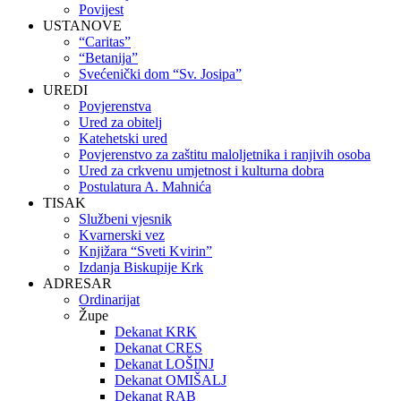
Povijest
USTANOVE
“Caritas”
“Betanija”
Svećenički dom “Sv. Josipa”
UREDI
Povjerenstva
Ured za obitelj
Katehetski ured
Povjerenstvo za zaštitu maloljetnika i ranjivih osoba
Ured za crkvenu umjetnost i kulturna dobra
Postulatura A. Mahnića
TISAK
Službeni vjesnik
Kvarnerski vez
Knjižara “Sveti Kvirin”
Izdanja Biskupije Krk
ADRESAR
Ordinarijat
Župe
Dekanat KRK
Dekanat CRES
Dekanat LOŠINJ
Dekanat OMIŠALJ
Dekanat RAB