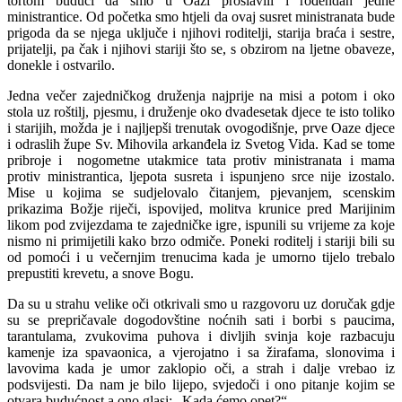
tortom budući da smo u Oazi proslavili i rođendan jedne
ministrantice. Od početka smo htjeli da ovaj susret ministranata bude
prigoda da se njega uključe i njihovi roditelji, starija braća i sestre,
prijatelji, pa čak i njihovi stariji što se, s obzirom na ljetne obaveze,
donekle i ostvarilo.
Jedna večer zajedničkog druženja najprije na misi a potom i oko
stola uz roštilj, pjesmu, i druženje oko dvadesetak djece te isto toliko
i starijih, možda je i najljepši trenutak ovogodišnje, prve Oaze djece
i odraslih župe Sv. Mihovila arkanđela iz Svetog Vida. Kad se tome
pribroje i nogometne utakmice tata protiv ministranata i mama
protiv ministrantica, ljepota susreta i ispunjeno srce nije izostalo.
Mise u kojima se sudjelovalo čitanjem, pjevanjem, scenskim
prikazima Božje riječi, ispovijed, molitva krunice pred Marijinim
likom pod zvijezdama te zajedničke igre, ispunili su vrijeme za koje
nismo ni primijetili kako brzo odmiče. Poneki roditelj i stariji bili su
od pomoći i u večernjim trenucima kada je umorno tijelo trebalo
prepustiti krevetu, a snove Bogu.
Da su u strahu velike oči otkrivali smo u razgovoru uz doručak gdje
su se prepričavale dogodovštine noćnih sati i borbi s paucima,
tarantulama, zvukovima puhova i divljih svinja koje razbacuju
kamenje iza spavaonica, a vjerojatno i sa žirafama, slonovima i
lavovima kada je umor zaklopio oči, a strah i dalje vrebao iz
podsvijesti. Da nam je bilo lijepo, svjedoči i ono pitanje kojim se
otvara budućnost a ono glasi: „Kada ćemo opet?“