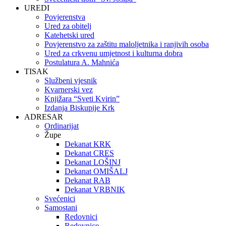
UREDI
Povjerenstva
Ured za obitelj
Katehetski ured
Povjerenstvo za zaštitu maloljetnika i ranjivih osoba
Ured za crkvenu umjetnost i kulturna dobra
Postulatura A. Mahnića
TISAK
Službeni vjesnik
Kvarnerski vez
Knjižara “Sveti Kvirin”
Izdanja Biskupije Krk
ADRESAR
Ordinarijat
Župe
Dekanat KRK
Dekanat CRES
Dekanat LOŠINJ
Dekanat OMIŠALJ
Dekanat RAB
Dekanat VRBNIK
Svećenici
Samostani
Redovnici
Redovnice