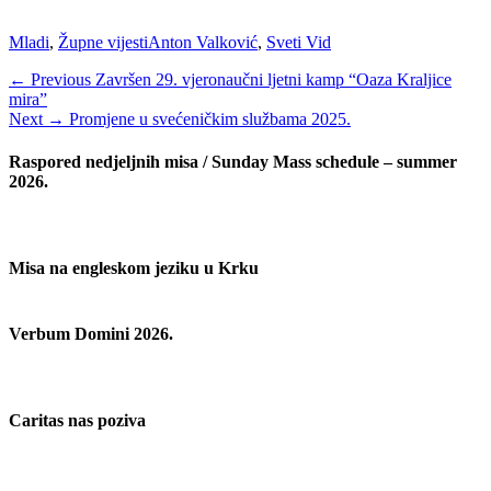
Categories
Tags
Mladi
,
Župne vijesti
Anton Valković
,
Sveti Vid
Navigacija
Previous
← Previous
Završen 29. vjeronaučni ljetni kamp “Oaza Kraljice
post:
mira”
objava
Next
Next →
Promjene u svećeničkim službama 2025.
post:
Raspored nedjeljnih misa / Sunday Mass schedule – summer
2026.
Misa na engleskom jeziku u Krku
Verbum Domini 2026.
Caritas nas poziva