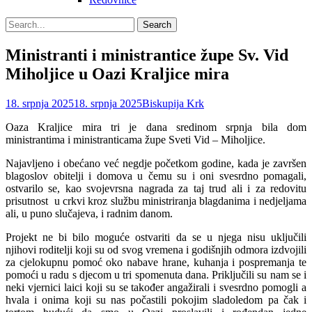
Search
Search
for:
Ministranti i ministrantice župe Sv. Vid
Miholjice u Oazi Kraljice mira
Posted
Author
18. srpnja 2025
18. srpnja 2025
Biskupija Krk
on
Oaza Kraljice mira tri je dana sredinom srpnja bila dom
ministrantima i ministranticama župe Sveti Vid – Miholjice.
Najavljeno i obećano već negdje početkom godine, kada je završen
blagoslov obitelji i domova u čemu su i oni svesrdno pomagali,
ostvarilo se, kao svojevrsna nagrada za taj trud ali i za redovitu
prisutnost u crkvi kroz službu ministriranja blagdanima i nedjeljama
ali, u puno slučajeva, i radnim danom.
Projekt ne bi bilo moguće ostvariti da se u njega nisu uključili
njihovi roditelji koji su od svog vremena i godišnjih odmora izdvojili
za cjelokupnu pomoć oko nabave hrane, kuhanja i pospremanja te
pomoći u radu s djecom u tri spomenuta dana. Priključili su nam se i
neki vjernici laici koji su se također angažirali i svesrdno pomogli a
hvala i onima koji su nas počastili pokojim sladoledom pa čak i