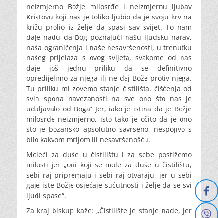
neizmjerno Božje milosrđe i neizmjernu ljubav
Kristovu koji nas je toliko ljubio da je svoju krv na
križu prolio iz želje da spasi sav svijet. To nam
daje nadu da Bog poznajući našu ljudsku narav,
naša ograničenja i naše nesavršenosti, u trenutku
našeg prijelaza s ovog svijeta, svakome od nas
daje još jednu priliku da se definitivno
opredijelimo za njega ili ne daj Bože protiv njega.
Tu priliku mi zovemo stanje čistilišta, čišćenja od
svih spona navezanosti na sve ono što nas je
udaljavalo od Boga“ Jer, iako je istina da je Božje
milosrđe neizmjerno, isto tako je očito da je ono
što je božansko apsolutno savršeno, nespojivo s
bilo kakvom mrljom ili nesavršenošću.
Moleći za duše u čistilištu i za sebe postižemo
milosti jer „oni koji se mole za duše u čistilištu,
sebi raj pripremaju i sebi raj otvaraju, jer u sebi
gaje iste Božje osjećaje sućutnosti i želje da se svi
ljudi spase“.
Za kraj biskup kaže: „Čistilište je stanje nade, jer