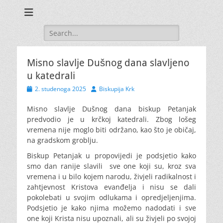
Search
for:
Misno slavlje Dušnog dana slavljeno
u katedrali
Posted
Author
2. studenoga 2025
Biskupija Krk
on
Misno slavlje Dušnog dana biskup Petanjak
predvodio je u krčkoj katedrali. Zbog lošeg
vremena nije moglo biti održano, kao što je običaj,
na gradskom groblju.
Biskup Petanjak u propovijedi je podsjetio kako
smo dan ranije slavili sve one koji su, kroz sva
vremena i u bilo kojem narodu, živjeli radikalnost i
zahtjevnost Kristova evanđelja i nisu se dali
pokolebati u svojim odlukama i opredjeljenjima.
Podsjetio je kako njima možemo nadodati i sve
one koji Krista nisu upoznali, ali su živjeli po svojoj