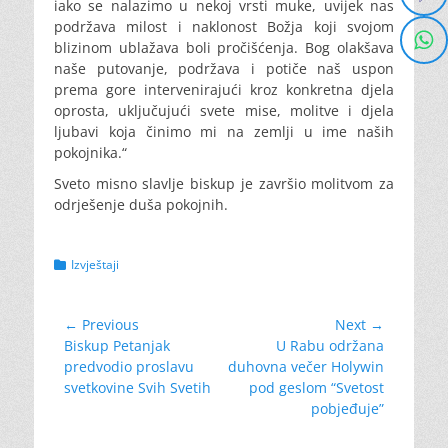
iako se nalazimo u nekoj vrsti muke, uvijek nas
podržava milost i naklonost Božja koji svojom
blizinom ublažava boli pročišćenja. Bog olakšava
naše putovanje, podržava i potiče naš uspon
prema gore intervenirajući kroz konkretna djela
oprosta, uključujući svete mise, molitve i djela
ljubavi koja činimo mi na zemlji u ime naših
pokojnika.“
Sveto misno slavlje biskup je završio molitvom za
odrješenje duša pokojnih.
Categories
Izvještaji
Navigacija
← Previous
Next →
Previous
Next
Biskup Petanjak
U Rabu održana
objava
post:
post:
predvodio proslavu
duhovna večer Holywin
svetkovine Svih Svetih
pod geslom “Svetost
pobjeđuje”