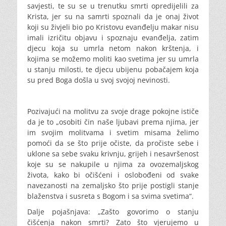
savjesti, te su se u trenutku smrti opredijelili za
Krista, jer su na samrti spoznali da je onaj život
koji su živjeli bio po Kristovu evanđelju makar nisu
imali izričitu objavu i spoznaju evanđelja, zatim
djecu koja su umrla netom nakon krštenja, i
kojima se možemo moliti kao svetima jer su umrla
u stanju milosti, te djecu ubijenu pobačajem koja
su pred Boga došla u svoj svojoj nevinosti.
Pozivajući na molitvu za svoje drage pokojne ističe
da je to „osobiti čin naše ljubavi prema njima, jer
im svojim molitvama i svetim misama želimo
pomoći da se što prije očiste, da pročiste sebe i
uklone sa sebe svaku krivnju, grijeh i nesavršenost
koje su se nakupile u njima za ovozemaljskog
života, kako bi očišćeni i oslobođeni od svake
navezanosti na zemaljsko što prije postigli stanje
blaženstva i susreta s Bogom i sa svima svetima“.
Dalje pojašnjava: „Zašto govorimo o stanju
čišćenja nakon smrti? Zato što vjerujemo u