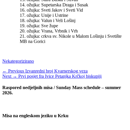
14. ožujka: Supetarska Draga i Susak
16. ožujka: Sveti Jakov i Sveti Vid
17. ožujka: Unije i Ustrine
18. ožujka: Valun i Veli Lošinj
19. ožujka: Sve župe
20. ožujka: Vrana, Vrbnik i Vrh
21. ožujka: crkva sv. Nikole u Malom Lošinju i Svetište
MB na Gorici
Categories
Nekategorizirano
Navigacija
Previous
← Previous
Izvanredni broj Kvarnerskog veza
Next
post:
Next →
Prvi posjet fra Ivice Petanjka Krčkoj biskupiji
objava
post:
Raspored nedjeljnih misa / Sunday Mass schedule – summer
2026.
Misa na engleskom jeziku u Krku