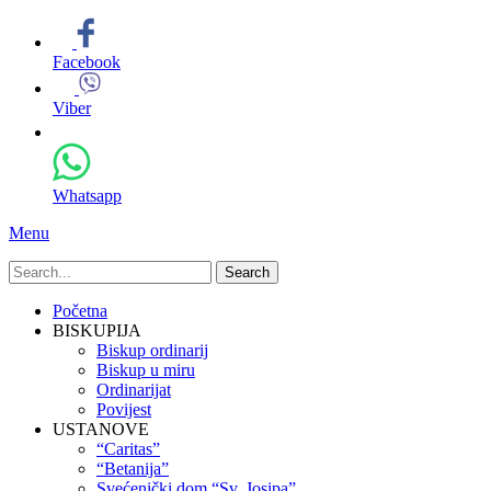
Facebook
Viber
Whatsapp
Menu
Search
for:
Primary
Skip
Početna
to
BISKUPIJA
Menu
content
Biskup ordinarij
Biskup u miru
Ordinarijat
Povijest
USTANOVE
“Caritas”
“Betanija”
Svećenički dom “Sv. Josipa”