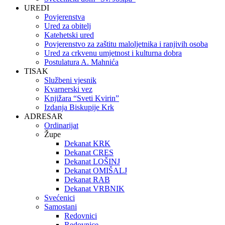
UREDI
Povjerenstva
Ured za obitelj
Katehetski ured
Povjerenstvo za zaštitu maloljetnika i ranjivih osoba
Ured za crkvenu umjetnost i kulturna dobra
Postulatura A. Mahnića
TISAK
Službeni vjesnik
Kvarnerski vez
Knjižara “Sveti Kvirin”
Izdanja Biskupije Krk
ADRESAR
Ordinarijat
Župe
Dekanat KRK
Dekanat CRES
Dekanat LOŠINJ
Dekanat OMIŠALJ
Dekanat RAB
Dekanat VRBNIK
Svećenici
Samostani
Redovnici
Redovnice