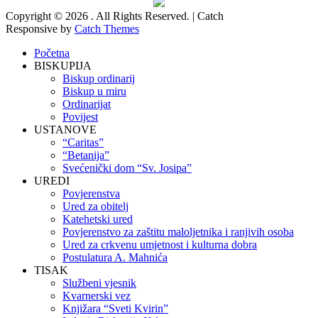
Copyright © 2026
. All Rights Reserved. | Catch
Responsive by
Catch Themes
Scroll
Početna
Up
BISKUPIJA
Biskup ordinarij
Biskup u miru
Ordinarijat
Povijest
USTANOVE
“Caritas”
“Betanija”
Svećenički dom “Sv. Josipa”
UREDI
Povjerenstva
Ured za obitelj
Katehetski ured
Povjerenstvo za zaštitu maloljetnika i ranjivih osoba
Ured za crkvenu umjetnost i kulturna dobra
Postulatura A. Mahnića
TISAK
Službeni vjesnik
Kvarnerski vez
Knjižara “Sveti Kvirin”