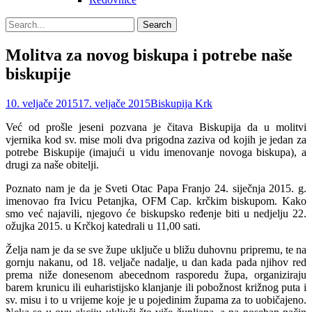
Search
Search
for:
Molitva za novog biskupa i potrebe naše
biskupije
Posted
Author
10. veljače 2015
17. veljače 2015
Biskupija Krk
on
Već od prošle jeseni pozvana je čitava Biskupija da u molitvi
vjernika kod sv. mise moli dva prigodna zaziva od kojih je jedan za
potrebe Biskupije (imajući u vidu imenovanje novoga biskupa), a
drugi za naše obitelji.
Poznato nam je da je Sveti Otac Papa Franjo 24. siječnja 2015. g.
imenovao fra Ivicu Petanjka, OFM Cap. krčkim biskupom. Kako
smo već najavili, njegovo će biskupsko ređenje biti u nedjelju 22.
ožujka 2015. u Krčkoj katedrali u 11,00 sati.
Želja nam je da se sve župe uključe u bližu duhovnu pripremu, te na
gornju nakanu, od 18. veljače nadalje, u dan kada pada njihov red
prema niže donesenom abecednom rasporedu župa, organiziraju
barem krunicu ili euharistijsko klanjanje ili pobožnost križnog puta i
sv. misu i to u vrijeme koje je u pojedinim župama za to uobičajeno.