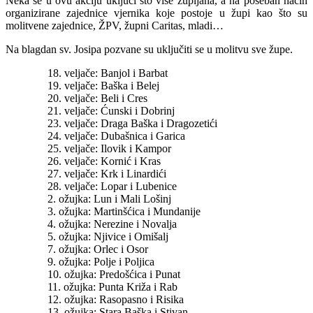
Neka se u ovu akciju uključi što više župljana, a na poseban način
organizirane zajednice vjernika koje postoje u župi kao što su
molitvene zajednice, ŽPV, župni Caritas, mladi…
Na blagdan sv. Josipa pozvane su uključiti se u molitvu sve župe.
18. veljače: Banjol i Barbat
19. veljače: Baška i Belej
20. veljače: Beli i Cres
21. veljače: Ćunski i Dobrinj
23. veljače: Draga Baška i Dragozetići
24. veljače: Dubašnica i Garica
25. veljače: Ilovik i Kampor
26. veljače: Kornić i Kras
27. veljače: Krk i Linardići
28. veljače: Lopar i Lubenice
2. ožujka: Lun i Mali Lošinj
3. ožujka: Martinšćica i Mundanije
4. ožujka: Nerezine i Novalja
5. ožujka: Njivice i Omišalj
7. ožujka: Orlec i Osor
9. ožujka: Polje i Poljica
10. ožujka: Predošćica i Punat
11. ožujka: Punta Križa i Rab
12. ožujka: Rasopasno i Risika
13. ožujka: Stara Baška i Stivan