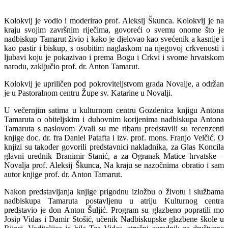
Kolokvij je vodio i moderirao prof. Aleksij Škunca. Kolokvij je na
kraju svojim završnim riječima, govoreći o svemu onome što je
nadbiskup Tamarut živio i kako je djelovao kao svećenik a kasnije i
kao pastir i biskup, s osobitim naglaskom na njegovoj crkvenosti i
ljubavi koju je pokazivao i prema Bogu i Crkvi i svome hrvatskom
narodu, zaključio prof. dr. Anton Tamarut.
Kolokvij je upriličen pod pokroviteljstvom grada Novalje, a održan
je u Pastoralnom centru Župe sv. Katarine u Novalji.
U večernjim satima u kulturnom centru Gozdenica knjigu Antona
Tamaruta o obiteljskim i duhovnim korijenima nadbiskupa Antona
Tamaruta s naslovom Zvali su me ribaru predstavili su recenzenti
knjige doc. dr. fra Daniel Patafta i izv. prof. mons. Franjo Velčić. O
knjizi su također govorili predstavnici nakladnika, za Glas Koncila
glavni urednik Branimir Stanić, a za Ogranak Matice hrvatske –
Novalja prof. Aleksij Škunca, Na kraju se nazočnima obratio i sam
autor knjige prof. dr. Anton Tamarut.
Nakon predstavljanja knjige prigodnu izložbu o životu i službama
nadbiskupa Tamaruta postavljenu u atriju Kulturnog centra
predstavio je don Anton Šuljić. Program su glazbeno popratili mo
Josip Vidas i Damir Stošić, učenik Nadbiskupske glazbene škole u