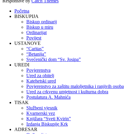
Responsive by
Catch Themes
Scroll
Početna
Up
BISKUPIJA
Biskup ordinarij
Biskup u miru
Ordinarijat
Povijest
USTANOVE
“Caritas”
“Betanija”
Svećenički dom “Sv. Josipa”
UREDI
Povjerenstva
Ured za obitelj
Katehetski ured
Povjerenstvo za zaštitu maloljetnika i ranjivih osoba
Ured za crkvenu umjetnost i kulturna dobra
Postulatura A. Mahnića
TISAK
Službeni vjesnik
Kvarnerski vez
Knjižara “Sveti Kvirin”
Izdanja Biskupije Krk
ADRESAR