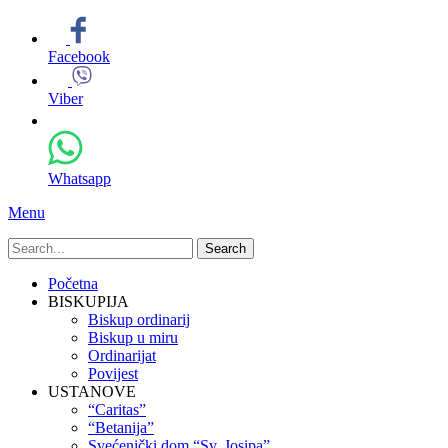
Facebook
Viber
Whatsapp
Menu
Search
for:
Primary
Skip
Početna
to
BISKUPIJA
Menu
content
Biskup ordinarij
Biskup u miru
Ordinarijat
Povijest
USTANOVE
“Caritas”
“Betanija”
Svećenički dom “Sv. Josipa”