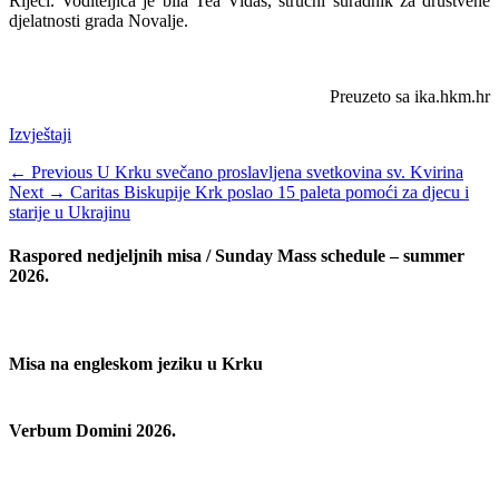
Rijeci. Voditeljica je bila Tea Vidas, stručni suradnik za društvene
djelatnosti grada Novalje.
Preuzeto sa ika.hkm.hr
Categories
Izvještaji
Navigacija
Previous
← Previous
U Krku svečano proslavljena svetkovina sv. Kvirina
Next
post:
Next →
Caritas Biskupije Krk poslao 15 paleta pomoći za djecu i
objava
post:
starije u Ukrajinu
Raspored nedjeljnih misa / Sunday Mass schedule – summer
2026.
Misa na engleskom jeziku u Krku
Verbum Domini 2026.