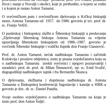
život i stanje u Novalji i okolici, koje je prethodilo, u kojem se rodio
i u kojem je rastao Anton Tamarut.
O svećeničkom putu i svećeničkom djelovanju u Krčkoj biskupiji
mons. Antona Tamaruta od 1957. do 1986. govorio je izv. prof. dr.
sc. Franjo Velčić.
O pastirskoj i biskupskoj službi u Šibenskoj biskupiji u predavanju
„Djelovanje šibenskog biskupa Antona Tamaruta za vrijeme
upravljanja šibenskom biskupijom od 1986.-1987. govorio je
svećenik Šibenske biskupije i vodički župnik don Franjo Glasnović.
Prof. dr. Anton Tamarut, nećak nadbiskupa Tamaruta i začetnik
Kolokvija i proslave obljetnica, iznio je pisana svjedočanstva koja su
o nadbiskupu Tamarutu izrekli svećenici i njegovi poznavatelji i
suradnici: prof. dr. prof. dr. Milan Šimunović, mr. sc. Emil Svažić,
dugogodišnji nadbiskupov tajnik i fra Bernardin Škunca.
O djelovanju, službama i doprinosu nadbiskupa dr. Antona
Tamaruta u Biskupskoj konferenciji Jugoslavije i kasnije u HBK-a
govorio je doc. dr. sc. Daniel Patafta.
Svoje osobno svjedočanstvo o nadbiskupu Tamarutu na kraju je
iznio prof. don Anton Šuljić.