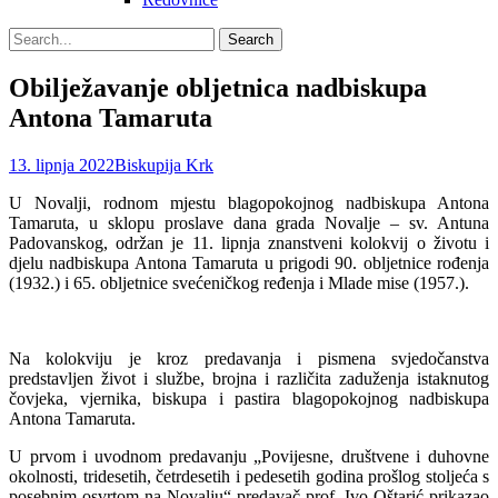
Search
Search
for:
Obilježavanje obljetnica nadbiskupa
Antona Tamaruta
Posted
Author
13. lipnja 2022
Biskupija Krk
on
U Novalji, rodnom mjestu blagopokojnog nadbiskupa Antona
Tamaruta, u sklopu proslave dana grada Novalje – sv. Antuna
Padovanskog, održan je 11. lipnja znanstveni kolokvij o životu i
djelu nadbiskupa Antona Tamaruta u prigodi 90. obljetnice rođenja
(1932.) i 65. obljetnice svećeničkog ređenja i Mlade mise (1957.).
Na kolokviju je kroz predavanja i pismena svjedočanstva
predstavljen život i službe, brojna i različita zaduženja istaknutog
čovjeka, vjernika, biskupa i pastira blagopokojnog nadbiskupa
Antona Tamaruta.
U prvom i uvodnom predavanju „Povijesne, društvene i duhovne
okolnosti, tridesetih, četrdesetih i pedesetih godina prošlog stoljeća s
posebnim osvrtom na Novalju“ predavač prof. Ivo Oštarić prikazao