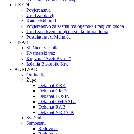
UREDI
Povjerenstva
Ured za obitelj
Katehetski ured
Povjerenstvo za zaštitu maloljetnika i ranjivih osoba
Ured za crkvenu umjetnost i kulturna dobra
Postulatura A. Mahnića
TISAK
Službeni vjesnik
Kvarnerski vez
Knjižara “Sveti Kvirin”
Izdanja Biskupije Krk
ADRESAR
Ordinarijat
Župe
Dekanat KRK
Dekanat CRES
Dekanat LOŠINJ
Dekanat OMIŠALJ
Dekanat RAB
Dekanat VRBNIK
Svećenici
Samostani
Redovnici
Redovnice