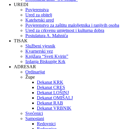
UREDI
Povjerenstva
Ured za obitelj
Katehetski ured
Povjerenstvo za zaštitu maloljetnika i ranjivih osoba
Ured za crkvenu umjetnost i kulturna dobra
Postulatura A. Mahnića
TISAK
Službeni vjesnik
Kvarnerski vez
Knjižara “Sveti Kvirin”
Izdanja Biskupije Krk
ADRESAR
Ordinarijat
Župe
Dekanat KRK
Dekanat CRES
Dekanat LOŠINJ
Dekanat OMIŠALJ
Dekanat RAB
Dekanat VRBNIK
Svećenici
Samostani
Redovnici
Redovnice