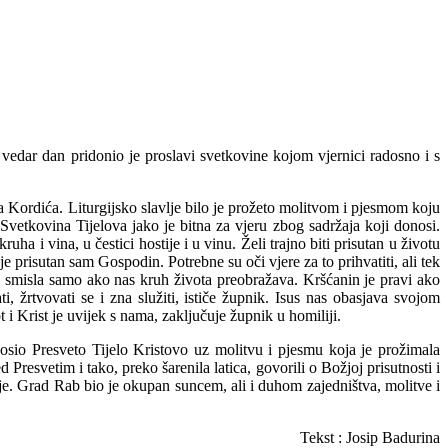
vedar dan pridonio je proslavi svetkovine kojom vjernici radosno i s
 Kordića. Liturgijsko slavlje bilo je prožeto molitvom i pjesmom koju
Svetkovina Tijelova jako je bitna za vjeru zbog sadržaja koji donosi.
uha i vina, u čestici hostije i u vinu. Želi trajno biti prisutan u životu
e prisutan sam Gospodin. Potrebne su oči vjere za to prihvatiti, ali tek
ima smisla samo ako nas kruh života preobražava. Kršćanin je pravi ako
, žrtvovati se i zna služiti, ističe župnik. Isus nas obasjava svojom
i Krist je uvijek s nama, zaključuje župnik u homiliji.
nosio Presveto Tijelo Kristovo uz molitvu i pjesmu koja je prožimala
 Presvetim i tako, preko šarenila latica, govorili o Božjoj prisutnosti i
je. Grad Rab bio je okupan suncem, ali i duhom zajedništva, molitve i
Tekst : Josip Badurina