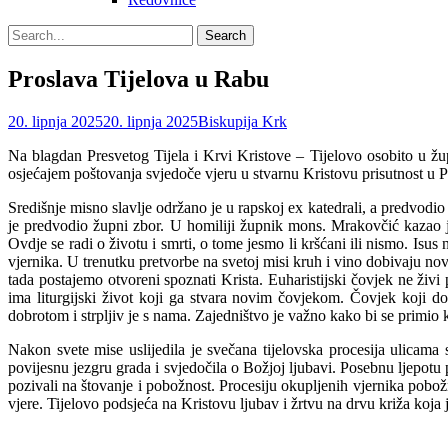
Search
Search
for:
Proslava Tijelova u Rabu
Posted
Author
20. lipnja 2025
20. lipnja 2025
Biskupija Krk
on
Na blagdan Presvetog Tijela i Krvi Kristove – Tijelovo osobito u ž
osjećajem poštovanja svjedoče vjeru u stvarnu Kristovu prisutnost u
Središnje misno slavlje održano je u rapskoj ex katedrali, a predvod
je predvodio župni zbor. U homiliji župnik mons. Mrakovčić kazao je 
Ovdje se radi o životu i smrti, o tome jesmo li kršćani ili nismo. Isus n
vjernika. U trenutku pretvorbe na svetoj misi kruh i vino dobivaju novu
tada postajemo otvoreni spoznati Krista. Euharistijski čovjek ne živi
ima liturgijski život koji ga stvara novim čovjekom. Čovjek koji dol
dobrotom i strpljiv je s nama. Zajedništvo je važno kako bi se primio 
Nakon svete mise uslijedila je svečana tijelovska procesija ulicama
povijesnu jezgru grada i svjedočila o Božjoj ljubavi. Posebnu ljepotu pr
pozivali na štovanje i pobožnost. Procesiju okupljenih vjernika pobo
vjere. Tijelovo podsjeća na Kristovu ljubav i žrtvu na drvu križa koja j