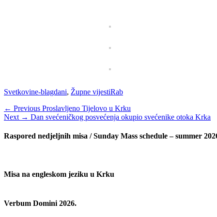
Categories
Tags
Svetkovine-blagdani
,
Župne vijesti
Rab
Navigacija
Previous
← Previous
Proslavljeno Tijelovo u Krku
Next
post:
Next →
Dan svećeničkog posvećenja okupio svećenike otoka Krka
objava
post:
Raspored nedjeljnih misa / Sunday Mass schedule – summer 202
Misa na engleskom jeziku u Krku
Verbum Domini 2026.