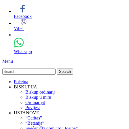
Facebook
Viber
Whatsapp
Menu
Search
for:
Primary
Skip
Početna
to
BISKUPIJA
Menu
content
Biskup ordinarij
Biskup u miru
Ordinarijat
Povijest
USTANOVE
“Caritas”
“Betanija”
Svećenički dom “Sv. Josipa”