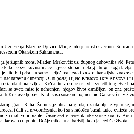
upi Uznesenja Blažene Djevice Marije bilo je odista svečano.
Sunčan i 
 Presvetom Oltarskom Sakramentu.
io ga je župnik mons. Mladen Mrakovčić uz župnog duhovnika vlč. Petra
kako je svetkovina inače najveći stupanj nekog liturgijskog slavlja. 
ije htio biti prisutan samo u riječima nego i kroz euharistijske znakove kr
 nadnaravnu dimenziju. Oni postaju tijelo Kristovo i krv Kristova i tu j
 po standardima svijeta. Kršćanin iza sebe ostavlja svijetli trag. Sve 
azi sa svete mise je nahranjen, njegov život osmišljen, on zna praštati
kruh Kristove ljubavi. Kad Isusa susretnemo, nosimo Ga kroz čitav život 
 starog grada Raba. Župnik je ulicama grada, uz okupljene vjernike, 
ocesiji dali su prvopričesnici koji su s radošću bacali latice cvijeća pred
žno su molitvom pratile i časne sestre benediktinke samostana Sv. Andri
e darovana u punini Božje milost u euharistiji koja je središte života.