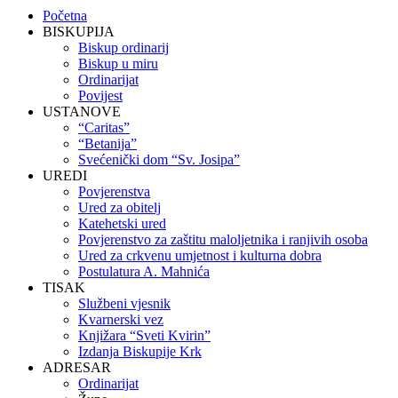
Početna
BISKUPIJA
Biskup ordinarij
Biskup u miru
Ordinarijat
Povijest
USTANOVE
“Caritas”
“Betanija”
Svećenički dom “Sv. Josipa”
UREDI
Povjerenstva
Ured za obitelj
Katehetski ured
Povjerenstvo za zaštitu maloljetnika i ranjivih osoba
Ured za crkvenu umjetnost i kulturna dobra
Postulatura A. Mahnića
TISAK
Službeni vjesnik
Kvarnerski vez
Knjižara “Sveti Kvirin”
Izdanja Biskupije Krk
ADRESAR
Ordinarijat