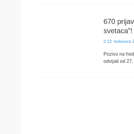
670 prija
svetaca”!
Posted
12. kolovoza 
on
Pozivu na hodo
odvijati od 27