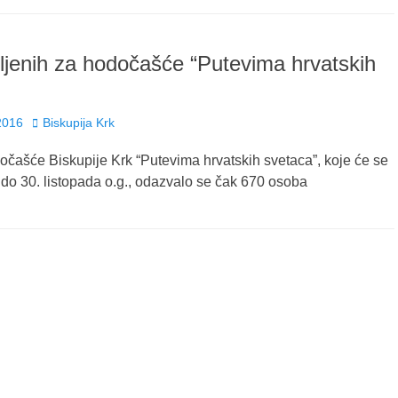
vljenih za hodočašće “Putevima hrvatskih
Author
2016
Biskupija Krk
čašće Biskupije Krk “Putevima hrvatskih svetaca”, koje će se
. do 30. listopada o.g., odazvalo se čak 670 osoba