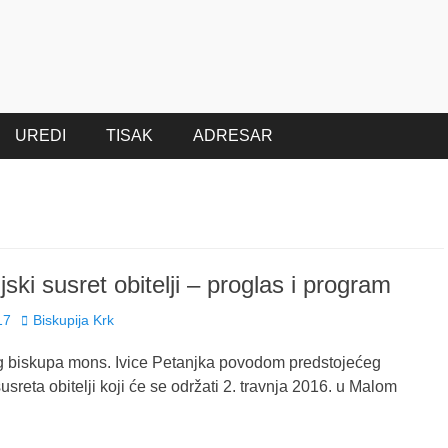
UREDI
TISAK
ADRESAR
jski susret obitelji – proglas i program
Author
17
Biskupija Krk
g biskupa mons. Ivice Petanjka povodom predstojećeg
usreta obitelji koji će se održati 2. travnja 2016. u Malom