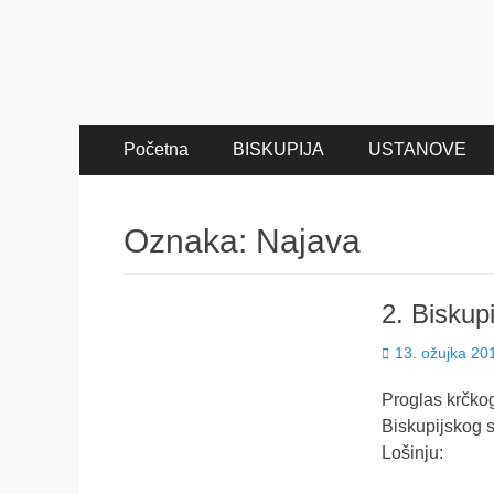
Primary
Skip
Početna
BISKUPIJA
USTANOVE
to
Menu
content
Oznaka:
Najava
2. Biskupi
Posted
13. ožujka 20
on
Proglas krčko
Biskupijskog s
Lošinju: