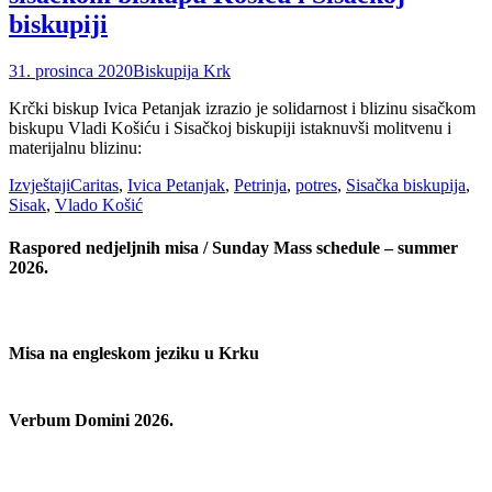
biskupiji
Posted
Author
31. prosinca 2020
Biskupija Krk
on
Krčki biskup Ivica Petanjak izrazio je solidarnost i blizinu sisačkom
biskupu Vladi Košiću i Sisačkoj biskupiji istaknuvši molitvenu i
materijalnu blizinu:
Categories
Tags
Izvještaji
Caritas
,
Ivica Petanjak
,
Petrinja
,
potres
,
Sisačka biskupija
,
Sisak
,
Vlado Košić
Raspored nedjeljnih misa / Sunday Mass schedule – summer
2026.
Misa na engleskom jeziku u Krku
Verbum Domini 2026.