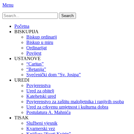
Menu
Search
for:
Primary
Skip
Početna
to
BISKUPIJA
Menu
content
Biskup ordinarij
Biskup u miru
Ordinarijat
Povijest
USTANOVE
“Caritas”
“Betanija”
Svećenički dom “Sv. Josipa”
UREDI
Povjerenstva
Ured za obitelj
Katehetski ured
Povjerenstvo za zaštitu maloljetnika i ranjivih osoba
Ured za crkvenu umjetnost i kulturna dobra
Postulatura A. Mahnića
TISAK
Službeni vjesnik
Kvarnerski vez
Knjižara “Sveti Kvirin”