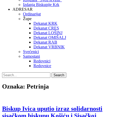
Izdanja Biskupije Krk
ADRESAR
Ordinarijat
Župe
Dekanat KRK
Dekanat CRES
Dekanat LOŠINJ
Dekanat OMIŠALJ
Dekanat RAB
Dekanat VRBNIK
Svećenici
Samostani
Redovnici
Redovnice
Search
Search
for:
Oznaka:
Petrinja
Biskup Ivica uputio izraz solidarnosti
sisačkom biskupu Košiću i Sisačkoj