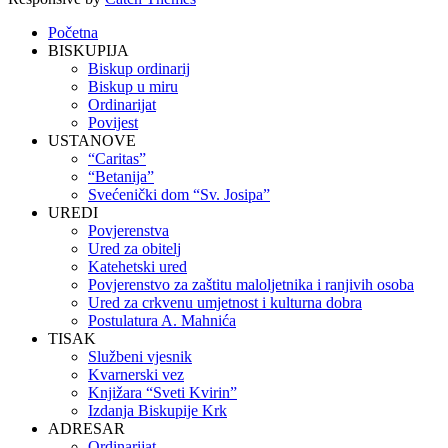
Početna
BISKUPIJA
Biskup ordinarij
Biskup u miru
Ordinarijat
Povijest
USTANOVE
“Caritas”
“Betanija”
Svećenički dom “Sv. Josipa”
UREDI
Povjerenstva
Ured za obitelj
Katehetski ured
Povjerenstvo za zaštitu maloljetnika i ranjivih osoba
Ured za crkvenu umjetnost i kulturna dobra
Postulatura A. Mahnića
TISAK
Službeni vjesnik
Kvarnerski vez
Knjižara “Sveti Kvirin”
Izdanja Biskupije Krk
ADRESAR
Ordinarijat