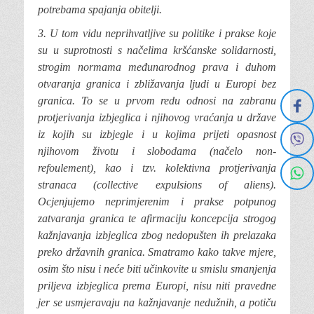
potrebama spajanja obitelji.
3. U tom vidu neprihvatljive
su politike i prakse koje
su u suprotnosti s načelima kršćanske solidarnosti,
strogim normama međunarodnog prava i duhom
otvaranja granica i zbližavanja ljudi u Europi bez
granica. To se u prvom redu odnosi na zabranu
protjerivanja izbjeglica i njihovog vraćanja u države
iz kojih su izbjegle i u kojima prijeti opasnost
njihovom životu i slobodama (načelo non-
refoulement), kao i tzv. kolektivna protjerivanja
stranaca (collective expulsions of aliens).
Ocjenjujemo neprimjerenim i prakse potpunog
zatvaranja granica te afirmaciju koncepcija strogog
kažnjavanja izbjeglica zbog nedopušten ih prelazaka
preko državnih granica. Smatramo kako takve mjere,
osim što nisu i neće biti učinkovite u smislu smanjenja
priljeva izbjeglica prema Europi, nisu niti pravedne
jer se usmjeravaju na kažnjavanje nedužnih, a potiču