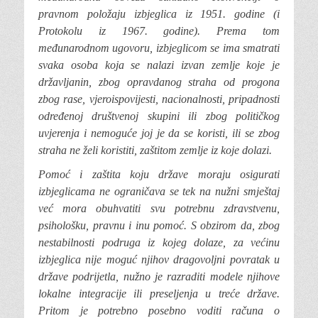
pravnom položaju izbjeglica iz 1951. godine (i
Protokolu iz 1967. godine). Prema tom
međunarodnom ugovoru, izbjeglicom se ima smatrati
svaka osoba koja se nalazi izvan zemlje koje je
državljanin, zbog opravdanog straha od progona
zbog rase, vjeroispovijesti, nacionalnosti, pripadnosti
određenoj društvenoj skupini ili zbog političkog
uvjerenja i nemoguće joj je da se koristi, ili se zbog
straha ne želi koristiti, zaštitom zemlje iz koje dolazi.
Pomoć
i zaštita koju države moraju osigurati
izbjeglicama ne ograničava se tek na nužni smještaj
već mora obuhvatiti svu potrebnu zdravstvenu,
psihološku, pravnu i inu pomoć. S obzirom da, zbog
nestabilnosti podruga iz kojeg dolaze, za većinu
izbjeglica nije moguć njihov dragovoljni povratak u
države podrijetla, nužno je razraditi modele njihove
lokalne integracije ili preseljenja u treće države.
Pritom je potrebno posebno voditi računa o