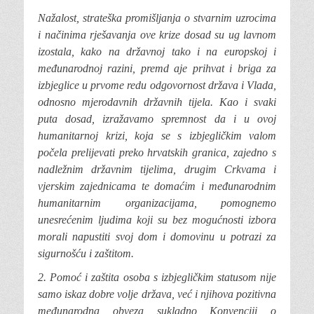
Nažalost, strateška promišljanja
o stvarnim uzrocima
i načinima rješavanja ove krize dosad su ug lavnom
izostala, kako na državnoj tako i na europskoj i
međunarodnoj razini, premd aje prihvat i briga za
izbjeglice u prvome redu odgovornost država i Vlada,
odnosno mjerodavnih državnih tijela. Kao i svaki
puta dosad, izražavamo spremnost da i u ovoj
humanitarnoj krizi, koja se s izbjegličkim valom
počela prelijevati preko hrvatskih granica, zajedno s
nadležnim državnim tijelima, drugim Crkvama i
vjerskim zajednicama te domaćim i međunarodnim
humanitarnim organizacijama, pomognemo
unesrećenim ljudima koji su bez mogućnosti izbora
morali napustiti svoj dom i domovinu u potrazi za
sigurnošću i zaštitom.
2. Pomoć
i zaštita osoba s izbjegličkim statusom nije
samo iskaz dobre volje država, već i njihova pozitivna
međunarodna obveza sukladno Konvenciji o