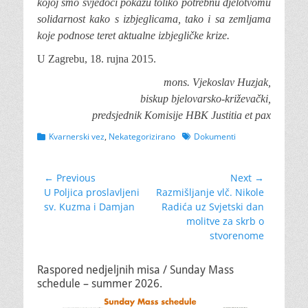
kojoj smo svjedoci pokažu toliko potrebnu djelotvomu
solidarnost kako s izbjeglicama, tako i sa zemljama
koje podnose teret aktualne izbjegličke krize.
U Zagrebu, 18. rujna 2015.
mons. Vjekoslav Huzjak,
biskup bjelovarsko-križevački,
predsjednik Komisije HBK Justitia et pax
Categories
Tags
Kvarnerski vez
,
Nekategorizirano
Dokumenti
Navigacija
← Previous
Next →
Previous
Next
U Poljica proslavljeni
Razmišljanje vlč. Nikole
objava
post:
post:
sv. Kuzma i Damjan
Radića uz Svjetski dan
molitve za skrb o
stvorenome
Raspored nedjeljnih misa / Sunday Mass
schedule – summer 2026.