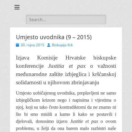
Search
for:
Umjesto uvodnika (9 – 2015)
Posted
Author
30. rujna 2015
Biskupija Krk
on
Izjava Komisije Hrvatske biskupske
konferencije
Justitia
et
pax
o važnosti
međunarodne zaštite izbjeglica i kršćanskoj
solidarnosti u njihovom zbrinjavanju
Umjesto uobičajenog uvodnika, preplavljeni ne samo
izbjegličkom krizom nego i napisima i vijestima o
njoj, koji su tako često kontradiktorni da ne znamo ni
što bi smo mislili a kamo li kako se postavili i
djelovali, donosimo izjavu
Justitie et pax
o ovom
problemu, u želji da ona barem malo razbistri naše