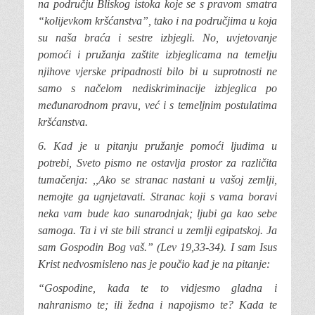
na području Bliskog istoka koje se s pravom smatra
“kolijevkom kršćanstva”, tako i na područjima u koja
su naša braća i sestre izbjegli. No, uvjetovanje
pomoći i pružanja zaštite izbjeglicama na temelju
njihove vjerske pripadnosti bilo bi u suprotnosti ne
samo s načelom nediskriminacije izbjeglica po
međunarodnom pravu, već i s temeljnim postulatima
kršćanstva.
6. Kad
je u pitanju pružanje pomoći ljudima u
potrebi, Sveto pismo ne ostavlja prostor za različita
tumačenja: ,,Ako se stranac nastani u vašoj zemlji,
nemojte ga ugnjetavati. Stranac koji s vama boravi
neka vam bude kao sunarodnjak; ljubi ga kao sebe
samoga. Ta i vi ste bili stranci u zemlji egipatskoj. Ja
sam Gospodin Bog vaš.” (Lev 19,33-34). I sam Isus
Krist nedvosmisleno nas je poučio kad je na pitanje:
“Gospodine, kada te to vidjesmo gladna
i
nahranismo te; ili žedna i napojismo te? Kada te