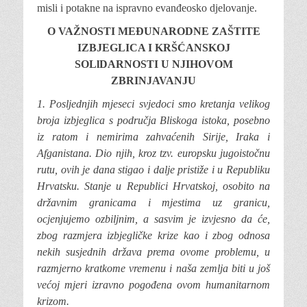
misli i potakne na ispravno evanđeosko djelovanje.
O VAŽNOSTI MEĐUNARODNE ZAŠTITE
IZBJEGLICA I KRŠĆANSKOJ
SOLlDARNOSTI U NJIHOVOM
ZBRINJAVANJU
1. Posljednjih
mjeseci svjedoci smo kretanja velikog
broja izbjeglica s područja Bliskoga istoka, posebno
iz ratom i nemirima zahvaćenih Sirije, Iraka i
Afganistana. Dio njih, kroz tzv. europsku jugoistočnu
rutu, ovih je dana stigao i dalje pristiže i u Republiku
Hrvatsku. Stanje u Republici Hrvatskoj, osobito na
državnim granicama i mjestima uz granicu,
ocjenjujemo ozbiljnim, a sasvim je izvjesno da će,
zbog razmjera izbjegličke krize kao i zbog odnosa
nekih susjednih država prema ovome problemu, u
razmjerno kratkome vremenu i naša zemlja biti u još
većoj mjeri izravno pogođena ovom humanitarnom
krizom.