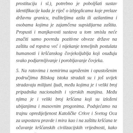
prostituciju i sl.), potrebno je poboljšati sustav
identifikacije kada je riječ o izbjeglicama koje prelaze
državnu granicu, tražiteljima azila ili azilantima i
osobama kojima je zajamčena supsidijarna zaštita.
Propusti i manjkavosti sustava u tom smislu neće
značiti samo povredu pozitivne obveze države na
zaštitu od ropstva već i nijekanje temeljnih postulata
humanosti i kršćanskog čovjekoljublja koji osuđuju
svako podjarmljivanje i porobljavanje čovjeka.
5. Na ratovima i nemirima ugroženim i opustošenim
područjima Bliskog istoka stradali su i još uvijek
stradavaju milijuni ljudi, među kojima je i veliki broj
pripadnika nacionalnih i vjerskih manjina. Među
njima je i veliki broj kršćana koji su izloženi
ubijanjima i masovnim progonima. Podsjećamo na
trajnu opredijeljenost Katoličke Crkve i Svetog Oca
za uspostavu pravde i mira kao i na zaštitu kršćana te
očuvanje kršćanskih civilizacijskih vrijednosti, kako