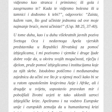
vidjesmo kao stranca i primismo; ili gola i
zaogrnusmo te? Kada te vidjesmo bolesna ili u
tamnici i dođosmo k tebi?”, odgovorio: “Zaista,
kažem vam, što god učiniste jednomu od ove moje
najmanje braće, meni učiniste!” (Usp. Mt 25, 37-40).
U tome duhu, kao
i u duhu višekratnih javnih poziva
Svetoga Oca i nedavnoga Apela vjerskih
predstavnika u Republici Hrvatskoj za pomoć
izbjeglicama, i mi pozivamo i vjemike i druge ljude
dobre volje da, u okviru svojih mogućnosti, riječju i
djelom, pruže pomoć izbjeglicama i institucijama koje
za njih skrbe. Istodobno potičemo i međunarodnu
zajednicu da učini sve što je u njenoj moći kako bi se
u ratom opustošenim krajevima Azije i Afrike, ali i
drugdje u svijetu, uspostavio pravedan mir i
poboljšali životni uvjeti te tako uklonili uzroci
izbjegličke krize. Apeliramo i na vodstvo Europske
unije i europskih zemalja da u humanitarnoj krizi