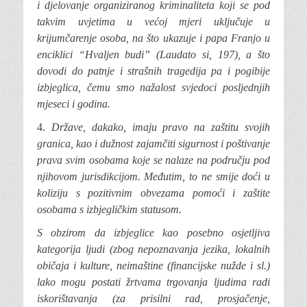
i djelovanje organiziranog kriminaliteta koji se pod
takvim uvjetima u većoj mjeri uključuje u
krijumčarenje osoba, na što ukazuje i papa Franjo u
enciklici “Hvaljen budi” (Laudato si, 197), a što
dovodi do patnje i strašnih tragedija pa i pogibije
izbjeglica, čemu smo nažalost svjedoci posljednjih
mjeseci i godina.
4.
Države, dakako, imaju pravo
na zaštitu svojih
granica, kao i dužnost zajamčiti sigurnost i poštivanje
prava svim osobama koje se nalaze na području pod
njihovom jurisdikcijom. Međutim, to ne smije doći u
koliziju s pozitivnim obvezama pomoći i zaštite
osobama s izbjegličkim statusom.
S obzirom da izbjeglice kao posebno osjetljiva
kategorija ljudi (zbog nepoznavanja jezika, lokalnih
običaja
i kulture, neimaštine (financijske nužde i sl.)
lako mogu postati žrtvama trgovanja ljudima radi
iskorištavanja (za prisilni rad, prosjačenje,