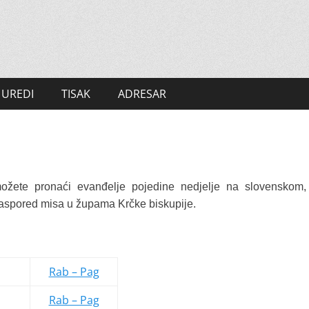
UREDI
TISAK
ADRESAR
žete pronaći evanđelje pojedine nedjelje na slovenskom,
raspored misa u župama Krčke biskupije.
Rab – Pag
Rab – Pag