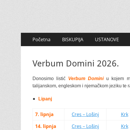
Primary
Skip
Početna
BISKUPIJA
USTANOVE
to
Menu
content
Verbum Domini 2026.
Donosimo listić
Verbum Domini
u kojem mo
talijanskom, engleskom i njemačkom jeziku te 
Lipanj
7. lipnja
Cres – Lošinj
Krk
14. lipnja
Cres – Lošinj
Krk