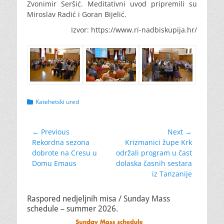
Zvonimir Seršić. Meditativni uvod pripremili su
Miroslav Radić i Goran Bijelić.
Izvor: https://www.ri-nadbiskupija.hr/
Categories
Katehetski ured
Navigacija
← Previous
Next →
Previous
Next
Rekordna sezona
Krizmanici župe Krk
objava
post:
post:
dobrote na Cresu u
održali program u čast
Domu Emaus
dolaska časnih sestara
iz Tanzanije
Raspored nedjeljnih misa / Sunday Mass
schedule – summer 2026.