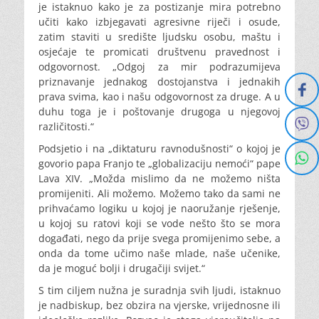
je istaknuo kako je za postizanje mira potrebno
učiti kako izbjegavati agresivne riječi i osude,
zatim staviti u središte ljudsku osobu, maštu i
osjećaje te promicati društvenu pravednost i
odgovornost. „Odgoj za mir podrazumijeva
priznavanje jednakog dostojanstva i jednakih
prava svima, kao i našu odgovornost za druge. A u
duhu toga je i poštovanje drugoga u njegovoj
različitosti.“
Podsjetio i na „diktaturu ravnodušnosti“ o kojoj je
govorio papa Franjo te „globalizaciju nemoći“ pape
Lava XIV. „Možda mislimo da ne možemo ništa
promijeniti. Ali možemo. Možemo tako da sami ne
prihvaćamo logiku u kojoj je naoružanje rješenje,
u kojoj su ratovi koji se vode nešto što se mora
događati, nego da prije svega promijenimo sebe, a
onda da tome učimo naše mlade, naše učenike,
da je moguć bolji i drugačiji svijet.“
S tim ciljem nužna je suradnja svih ljudi, istaknuo
je nadbiskup, bez obzira na vjerske, vrijednosne ili