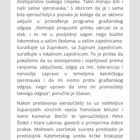
dostojanstva svakoga čovjeka. Takvi moraju biti i
naši satovi vjeronauka.“ S obzirom da je i sama
bila vjeroučiteljica pozvala je kolege da se aktivno
uključe u provođenje programa građanskog
odgoja. „Nemojte propustiti priliku ukrcati se u
vlak, i to ne u posljednji vagon nego budite
lokomotiva u vašim školama, u vašim zajednicama.
Surađujte sa župnikom, sa župnom zajednicom,
surađujte s lokalnom zajednicom. To je prilika da
pokažemo da su dostojanstvo i osjetljivost prema
ranjivima, uključivost, odgoj za mir, toleranciju i
nenasilje zapravo u temeljima katoličkoga
vjeronauka i da mi nismo protiv građanskog
odgoja, nego upravo da smo mi pronositelji
takvoga odgoja“, poručila je Glavan.
Nakon predavanja vjeroučitelji su uz voditeljice
županijskih stručnih vijeća Tomislave Milušić i
Ivane Kamenar Borčić te vjeroučiteljice Petre
Štokić i Klare Labinac govorili o primjerima dobre
prakse. Molitveni završetak susreta predvodio je
predstojnik Katehetskog ureda Krčke biskupije