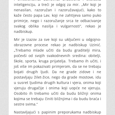
inteligenciju, a treći je odgoj za mir. „Mir koji je
nenasilan, razoružan i razoružavajući, kako to
kaže često papa Lav, koji ne zahtijeva samo puko
primirje, nego i razoružanje srca te odbacivanje
svakog oblika nasilja i vulgarnosti“, rekao je
nadbiskup.
Mir je izazov za sve koji su uključeni u odgojno-
obrazovne procese rekao je nadbiskup Uzinić.
„Trebamo mlade učiti da budu graditelji mira,
počevši od svojih svakodnevnih sredina: obitelji,
škole, sporta, kruga prijatelja. Trebamo ih učiti, i
još više im pokazivati primjerom, da se ne trebaju
bojati drugih ljudi. Da ne grade zidove i ne
postavljaju žilet-žice, nego da grade mostove, idu
u susret ljudima drugih kultura i vjera, onima koji
vjeruju drugačije i onima koji uopće ne vjeruju.
Osobito ih trebamo učiti da budu bližnji onima
kojima se trebaju činiti bližnjima i da budu braća i
sestre svima.“
Nastavljajući s papinim preporukama nadbiskup