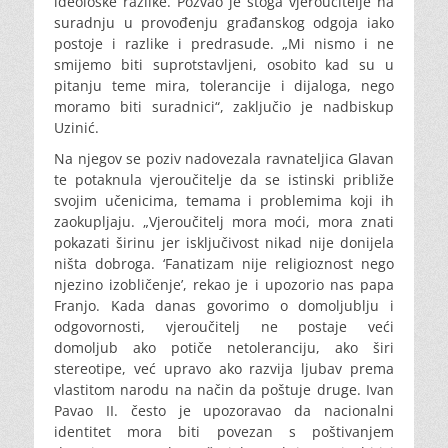
ideološke razlike. Pozvao je stoga vjeroučitelje na
suradnju u provođenju građanskog odgoja iako
postoje i razlike i predrasude. „Mi nismo i ne
smijemo biti suprotstavljeni, osobito kad su u
pitanju teme mira, tolerancije i dijaloga, nego
moramo biti suradnici“, zaključio je nadbiskup
Uzinić.
Na njegov se poziv nadovezala ravnateljica Glavan
te potaknula vjeroučitelje da se istinski približe
svojim učenicima, temama i problemima koji ih
zaokupljaju. „Vjeroučitelj mora moći, mora znati
pokazati širinu jer isključivost nikad nije donijela
ništa dobroga. ‘Fanatizam nije religioznost nego
njezino izobličenje’, rekao je i upozorio nas papa
Franjo. Kada danas govorimo o domoljublju i
odgovornosti, vjeroučitelj ne postaje veći
domoljub ako potiče netoleranciju, ako širi
stereotipe, već upravo ako razvija ljubav prema
vlastitom narodu na način da poštuje druge. Ivan
Pavao II. često je upozoravao da nacionalni
identitet mora biti povezan s poštivanjem