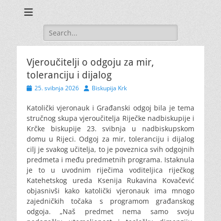
Search
for:
Vjeroučitelji o odgoju za mir,
toleranciju i dijalog
Posted
Author
25. svibnja 2026
Biskupija Krk
on
Katolički vjeronauk i Građanski odgoj bila je tema
stručnog skupa vjeroučitelja Riječke nadbiskupije i
Krčke biskupije 23. svibnja u nadbiskupskom
domu u Rijeci.
Odgoj za mir, toleranciju i dijalog
cilj je svakog učitelja, to je poveznica svih odgojnih
predmeta i među predmetnih programa. Istaknula
je to u uvodnim riječima voditeljica riječkog
Katehetskog ureda Ksenija Rukavina Kovačević
objasnivši kako katolički vjeronauk ima mnogo
zajedničkih točaka s programom građanskog
odgoja. „Naš predmet nema samo svoju