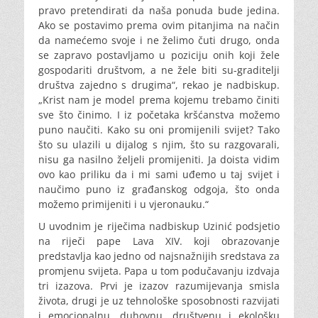
pravo pretendirati da naša ponuda bude jedina.
Ako se postavimo prema ovim pitanjima na način
da namećemo svoje i ne želimo čuti drugo, onda
se zapravo postavljamo u poziciju onih koji žele
gospodariti društvom, a ne žele biti su-graditelji
društva zajedno s drugima“, rekao je nadbiskup.
„Krist nam je model prema kojemu trebamo činiti
sve što činimo. I iz početaka kršćanstva možemo
puno naučiti. Kako su oni promijenili svijet? Tako
što su ulazili u dijalog s njim, što su razgovarali,
nisu ga nasilno željeli promijeniti. Ja doista vidim
ovo kao priliku da i mi sami uđemo u taj svijet i
naučimo puno iz građanskog odgoja, što onda
možemo primijeniti i u vjeronauku.“
U uvodnim je riječima nadbiskup Uzinić podsjetio
na riječi pape Lava XIV. koji obrazovanje
predstavlja kao jedno od najsnažnijih sredstava za
promjenu svijeta. Papa u tom podučavanju izdvaja
tri izazova. Prvi je izazov razumijevanja smisla
života, drugi je uz tehnološke sposobnosti razvijati
i emocionalnu, duhovnu, društvenu i ekološku