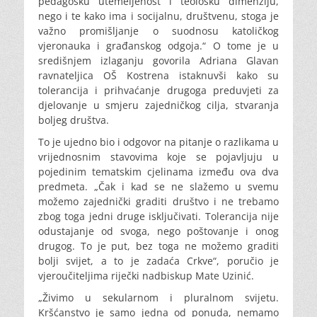
pedagošku utemeljenost i teološku dimenziju,
nego i te kako ima i socijalnu, društvenu, stoga je
važno promišljanje o suodnosu katoličkog
vjeronauka i građanskog odgoja.“ O tome je u
središnjem izlaganju govorila Adriana Glavan
ravnateljica OŠ Kostrena istaknuvši kako su
tolerancija i prihvaćanje drugoga preduvjeti za
djelovanje u smjeru zajedničkog cilja, stvaranja
boljeg društva.
To je ujedno bio i odgovor na pitanje o razlikama u
vrijednosnim stavovima koje se pojavljuju u
pojedinim tematskim cjelinama između ova dva
predmeta. „Čak i kad se ne slažemo u svemu
možemo zajednički graditi društvo i ne trebamo
zbog toga jedni druge isključivati. Tolerancija nije
odustajanje od svoga, nego poštovanje i onog
drugog. To je put, bez toga ne možemo graditi
bolji svijet, a to je zadaća Crkve“, poručio je
vjeroučiteljima riječki nadbiskup Mate Uzinić.
„Živimo u sekularnom i pluralnom svijetu.
Kršćanstvo je samo jedna od ponuda, nemamo