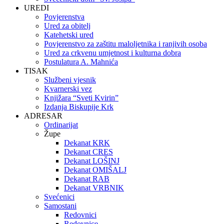
UREDI
Povjerenstva
Ured za obitelj
Katehetski ured
Povjerenstvo za zaštitu maloljetnika i ranjivih osoba
Ured za crkvenu umjetnost i kulturna dobra
Postulatura A. Mahnića
TISAK
Službeni vjesnik
Kvarnerski vez
Knjižara “Sveti Kvirin”
Izdanja Biskupije Krk
ADRESAR
Ordinarijat
Župe
Dekanat KRK
Dekanat CRES
Dekanat LOŠINJ
Dekanat OMIŠALJ
Dekanat RAB
Dekanat VRBNIK
Svećenici
Samostani
Redovnici
Redovnice