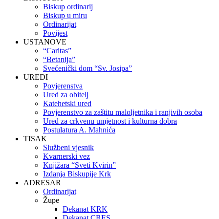
Biskup ordinarij
Biskup u miru
Ordinarijat
Povijest
USTANOVE
“Caritas”
“Betanija”
Svećenički dom “Sv. Josipa”
UREDI
Povjerenstva
Ured za obitelj
Katehetski ured
Povjerenstvo za zaštitu maloljetnika i ranjivih osoba
Ured za crkvenu umjetnost i kulturna dobra
Postulatura A. Mahnića
TISAK
Službeni vjesnik
Kvarnerski vez
Knjižara “Sveti Kvirin”
Izdanja Biskupije Krk
ADRESAR
Ordinarijat
Župe
Dekanat KRK
Dekanat CRES