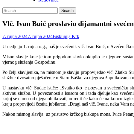
Search
Search
for:
Vlč. Ivan Buić proslavio dijamantni svećeni
Posted
Author
7. rujna 2024
7. rujna 2024
Biskupija Krk
on
U nedjelju 1. rujna o.g., naš je svećenik vlč. Ivan Buić, u Svećeničk
Misno slavlje koje je tom prigodom slavio okupilo je njegove sustanar
vjernog služenja Gospodinu.
Po želji slavljenika, na misnom je slavlju propovijedao vlč. Zlatko Su
službu: dvosatno pješačenje u Staru Bašku za njegova župnikovanja 
U nastavku vlč. Sudac ističe: „Svatko tko je pozvan u svećeničku služ
aktivnu službu. U povezanosti s Isusom on i tada djeluje kao sveće
kojoj se damo od njega oblikovati, odredit će kako će na koncu izgle
kraju propovijedi čestita jubilarcu: „Dragi naš vlč. Ivane, neka Vam
Nakon misnog slavlja, uz prisustvo krčkog biskupa mons. Ivice Petan