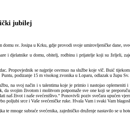
čki jubilej
om domu sv. Josipa u Krku, gdje provodi svoje umirovljeničke dane, sve
e i djelatnike u domu, obitelj, rodbinu i prijatelje koji su željeli, z
dac. Propovjednik se najprije osvrnuo na službe koje vlč. Buić tijekom 
u Puntu, podizanje 15 m visokog zvonika u Loparu, odlazak u župu Sv.
bu, na svoj način i s talentima koje je primio i nastojao oplemeniti i
nik, da svojim životom i molitvom potpomaže sve one koji se preporuču
dati naš život i naše svećeništvo.“ Ponovivši poziv svečara upućen vje
 nebo poljubi srce i Vaše svećeničke ruke. Hvala Vam i svaki Vam blag
jka te mnoge subraće svećenika, zajedničko druženje nastavilo se u hot