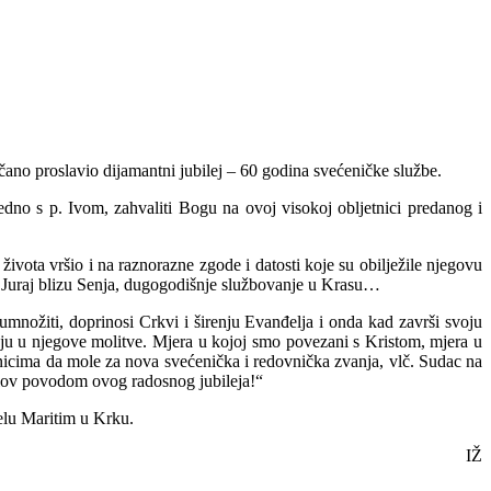
čano proslavio dijamantni jubilej – 60 godina svećeničke službe.
ajedno s p. Ivom, zahvaliti Bogu na ovoj visokoj obljetnici predanog i
života vršio i na raznorazne zgode i datosti koje su obilježile njegovu
 Juraj blizu Senja, dugogodišnje službovanje u Krasu…
 umnožiti, doprinosi Crkvi i širenju Evanđelja i onda kad završi svoju
ju u njegove molitve. Mjera u kojoj smo povezani s Kristom, mjera u
rnicima da mole za nova svećenička i redovnička zvanja, vlč. Sudac na
oslov povodom ovog radosnog jubileja!“
elu Maritim u Krku.
IŽ