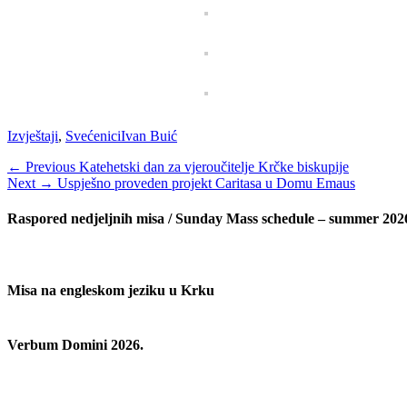
Categories
Tags
Izvještaji
,
Svećenici
Ivan Buić
Navigacija
Previous
← Previous
Katehetski dan za vjeroučitelje Krčke biskupije
Next
post:
Next →
Uspješno proveden projekt Caritasa u Domu Emaus
objava
post:
Raspored nedjeljnih misa / Sunday Mass schedule – summer 202
Misa na engleskom jeziku u Krku
Verbum Domini 2026.