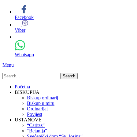
Facebook
Viber
Whatsapp
Menu
Search
for:
Primary
Skip
Početna
to
BISKUPIJA
Menu
content
Biskup ordinarij
Biskup u miru
Ordinarijat
Povijest
USTANOVE
“Caritas”
“Betanija”
Svećenički dom “Sv. Josipa”