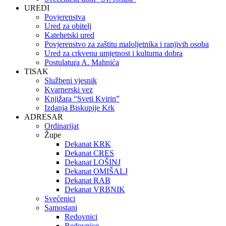
UREDI
Povjerenstva
Ured za obitelj
Katehetski ured
Povjerenstvo za zaštitu maloljetnika i ranjivih osoba
Ured za crkvenu umjetnost i kulturna dobra
Postulatura A. Mahnića
TISAK
Službeni vjesnik
Kvarnerski vez
Knjižara “Sveti Kvirin”
Izdanja Biskupije Krk
ADRESAR
Ordinarijat
Župe
Dekanat KRK
Dekanat CRES
Dekanat LOŠINJ
Dekanat OMIŠALJ
Dekanat RAB
Dekanat VRBNIK
Svećenici
Samostani
Redovnici
Redovnice