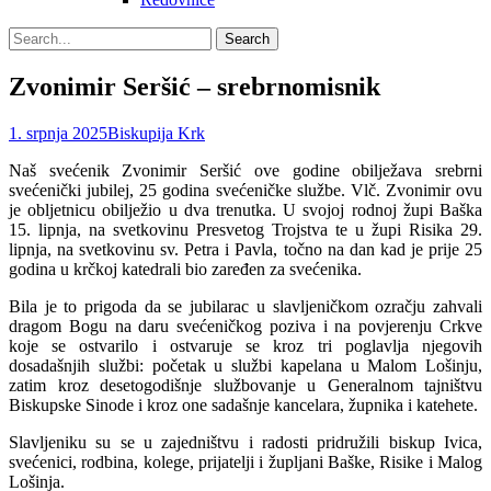
Search
Search
for:
Zvonimir Seršić – srebrnomisnik
Posted
Author
1. srpnja 2025
Biskupija Krk
on
Naš svećenik Zvonimir Seršić ove godine obilježava srebrni
svećenički jubilej, 25 godina svećeničke službe.
Vlč. Zvonimir ovu
je obljetnicu obilježio u dva trenutka. U svojoj rodnoj župi Baška
15. lipnja, na svetkovinu Presvetog Trojstva te u župi Risika 29.
lipnja, na svetkovinu sv. Petra i Pavla, točno na dan kad je prije 25
godina u krčkoj katedrali bio zaređen za svećenika.
Bila je to prigoda da se jubilarac u slavljeničkom ozračju zahvali
dragom Bogu na daru svećeničkog poziva i na povjerenju Crkve
koje se ostvarilo i ostvaruje se kroz tri poglavlja njegovih
dosadašnjih službi: početak u službi kapelana u Malom Lošinju,
zatim kroz desetogodišnje službovanje u Generalnom tajništvu
Biskupske Sinode i kroz one sadašnje kancelara, župnika i katehete.
Slavljeniku su se u zajedništvu i radosti pridružili biskup Ivica,
svećenici, rodbina, kolege, prijatelji i župljani Baške, Risike i Malog
Lošinja.