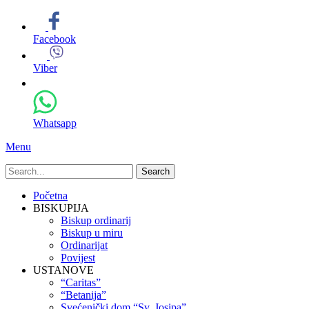
Facebook
Viber
Whatsapp
Menu
Search
for:
Primary
Skip
Početna
to
BISKUPIJA
Menu
content
Biskup ordinarij
Biskup u miru
Ordinarijat
Povijest
USTANOVE
“Caritas”
“Betanija”
Svećenički dom “Sv. Josipa”