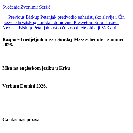
Categories
Tags
Svećenici
Zvonimir Seršić
Navigacija
Previous
← Previous
Biskup Petanjak predvodio euharistijsko slavlje i Čin
post:
posvete hrvatskog naroda i domovine Presvetom Srcu Isusovu
objava
Next
Next →
Biskup Petanjak krstio četvrto dijete obitelji Maškarin
post:
Raspored nedjeljnih misa / Sunday Mass schedule – summer
2026.
Misa na engleskom jeziku u Krku
Verbum Domini 2026.
Caritas nas poziva