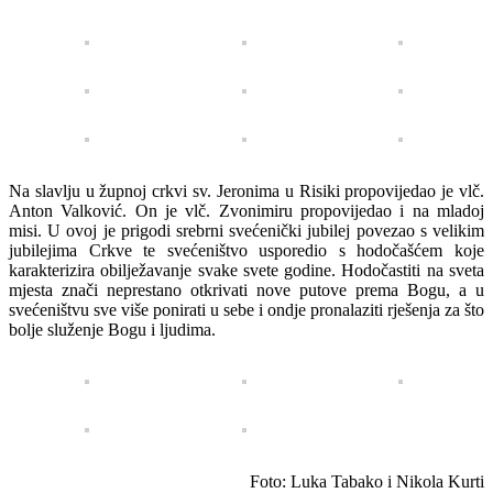
Na slavlju u župnoj crkvi sv. Jeronima u Risiki propovijedao je vlč.
Anton Valković. On je vlč. Zvonimiru propovijedao i na mladoj
misi. U ovoj je prigodi srebrni svećenički jubilej povezao s velikim
jubilejima Crkve te svećeništvo usporedio s hodočašćem koje
karakterizira obilježavanje svake svete godine. Hodočastiti na sveta
mjesta znači neprestano otkrivati nove putove prema Bogu, a u
svećeništvu sve više ponirati u sebe i ondje pronalaziti rješenja za što
bolje služenje Bogu i ljudima.
Foto: Luka Tabako i Nikola Kurti