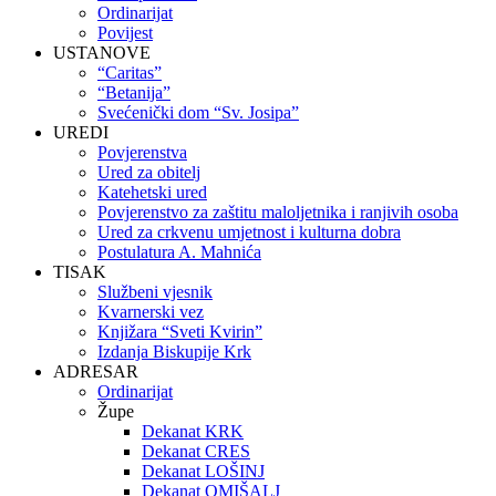
Ordinarijat
Povijest
USTANOVE
“Caritas”
“Betanija”
Svećenički dom “Sv. Josipa”
UREDI
Povjerenstva
Ured za obitelj
Katehetski ured
Povjerenstvo za zaštitu maloljetnika i ranjivih osoba
Ured za crkvenu umjetnost i kulturna dobra
Postulatura A. Mahnića
TISAK
Službeni vjesnik
Kvarnerski vez
Knjižara “Sveti Kvirin”
Izdanja Biskupije Krk
ADRESAR
Ordinarijat
Župe
Dekanat KRK
Dekanat CRES
Dekanat LOŠINJ
Dekanat OMIŠALJ