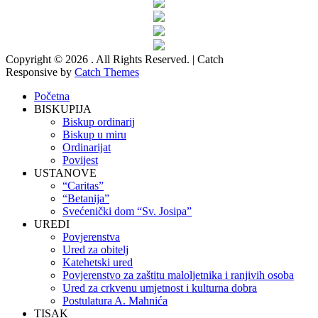
Copyright © 2026
. All Rights Reserved. | Catch
Responsive by
Catch Themes
Početna
BISKUPIJA
Biskup ordinarij
Biskup u miru
Ordinarijat
Povijest
USTANOVE
“Caritas”
“Betanija”
Svećenički dom “Sv. Josipa”
UREDI
Povjerenstva
Ured za obitelj
Katehetski ured
Povjerenstvo za zaštitu maloljetnika i ranjivih osoba
Ured za crkvenu umjetnost i kulturna dobra
Postulatura A. Mahnića
TISAK