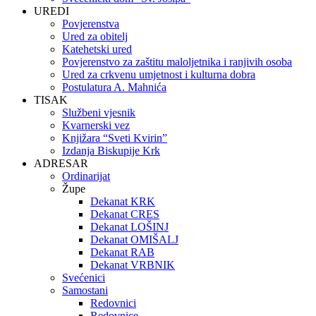
UREDI
Povjerenstva
Ured za obitelj
Katehetski ured
Povjerenstvo za zaštitu maloljetnika i ranjivih osoba
Ured za crkvenu umjetnost i kulturna dobra
Postulatura A. Mahnića
TISAK
Službeni vjesnik
Kvarnerski vez
Knjižara “Sveti Kvirin”
Izdanja Biskupije Krk
ADRESAR
Ordinarijat
Župe
Dekanat KRK
Dekanat CRES
Dekanat LOŠINJ
Dekanat OMIŠALJ
Dekanat RAB
Dekanat VRBNIK
Svećenici
Samostani
Redovnici
Redovnice