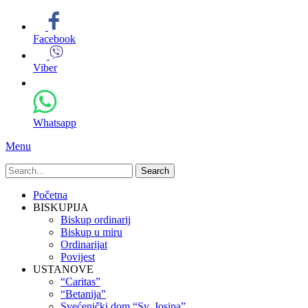
Facebook
Viber
Whatsapp
Menu
Search
for:
Primary
Skip
Početna
to
BISKUPIJA
Menu
content
Biskup ordinarij
Biskup u miru
Ordinarijat
Povijest
USTANOVE
“Caritas”
“Betanija”
Svećenički dom “Sv. Josipa”