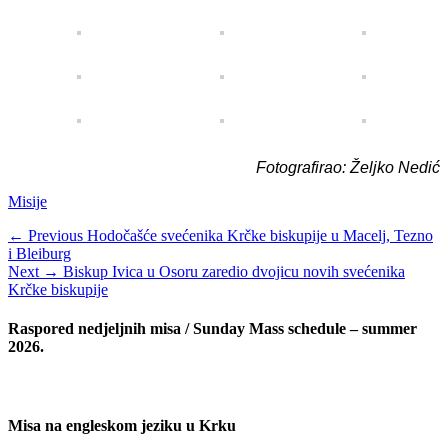
Fotografirao: Željko Nedić
Categories
Misije
Navigacija
Previous
← Previous
Hodočašće svećenika Krčke biskupije u Macelj, Tezno
post:
i Bleiburg
objava
Next
Next →
Biskup Ivica u Osoru zaredio dvojicu novih svećenika
post:
Krčke biskupije
Raspored nedjeljnih misa / Sunday Mass schedule – summer
2026.
Misa na engleskom jeziku u Krku