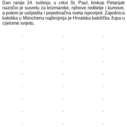
Dan ranije 24. svibnja, u crkvi St. Paul, biskup Petanjak
nazočio je susretu za krizmanike, njihove roditelje i kumove,
a potom je uslijedila i pojedinačna sveta ispovijed. Zajednica
katolika u Münchenu najbrojnija je Hrvatska katolička župa u
cijelome svijetu.