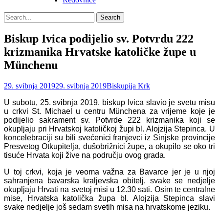
Search
Search
for:
Biskup Ivica podijelio sv. Potvrdu 222
krizmanika Hrvatske katoličke župe u
Münchenu
Posted
Author
29. svibnja 2019
29. svibnja 2019
Biskupija Krk
on
U subotu, 25. svibnja 2019. biskup Ivica slavio je svetu misu
u crkvi St. Michael u centru Münchena za vrijeme koje je
podijelio sakrament sv. Potvrde 222 krizmanika koji se
okupljaju pri Hrvatskoj katoličkoj župi bl. Alojzija Stepinca.
U
koncelebraciji su bili svećenici franjevci iz Sinjske provincije
Presvetog Otkupitelja, dušobrižnici župe, a okupilo se oko tri
tisuće Hrvata koji žive na području ovog grada.
U toj crkvi, koja je veoma važna za Bavarce jer je u njoj
sahranjena bavarska kraljevska obitelj, svake se nedjelje
okupljaju Hrvati na svetoj misi u 12.30 sati. Osim te centralne
mise, Hrvatska katolička župa bl. Alojzija Stepinca slavi
svake nedjelje još sedam svetih misa na hrvatskome jeziku.