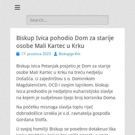
Search
for:
Biskup Ivica pohodio Dom za starije
osobe Mali Kartec u Krku
Posted
Author
17. prosinca 2023
Biskupija Krk
on
Biskup Ivica Petanjak posjetio je Dom za starije
osobe Mali Kartec u Krku na treću nedjelju
Došašća. U zajedništvu s o. Dominikom
Magdalenićem, OCD i svojim tajnikom, biskup
Ivica predvodio je nedjeljno euharistijsko slavlje
na kojem je sudjelovao lijepi broj korisnika Doma.
Na početku misnoga slavlja toplu riječ
dobrodošlice izrekla je v.d. ravnatelja gospođa
Gordana Stolfa.
U svojoj homiliji Biskup se posebno dotaknuo lika