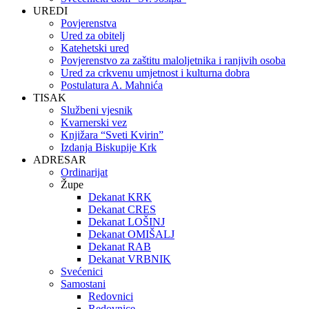
UREDI
Povjerenstva
Ured za obitelj
Katehetski ured
Povjerenstvo za zaštitu maloljetnika i ranjivih osoba
Ured za crkvenu umjetnost i kulturna dobra
Postulatura A. Mahnića
TISAK
Službeni vjesnik
Kvarnerski vez
Knjižara “Sveti Kvirin”
Izdanja Biskupije Krk
ADRESAR
Ordinarijat
Župe
Dekanat KRK
Dekanat CRES
Dekanat LOŠINJ
Dekanat OMIŠALJ
Dekanat RAB
Dekanat VRBNIK
Svećenici
Samostani
Redovnici
Redovnice