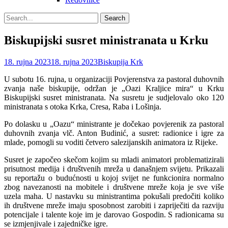
Search
Search
for:
Biskupijski susret ministranata u Krku
Posted
Author
18. rujna 2023
18. rujna 2023
Biskupija Krk
on
U subotu 16. rujna, u organizaciji Povjerenstva za pastoral duhovnih
zvanja naše biskupije, održan je „Oazi Kraljice mira“ u Krku
Biskupijski susret ministranata. Na susretu je sudjelovalo oko 120
ministranata s otoka Krka, Cresa, Raba i Lošinja.
Po dolasku u „Oazu“ ministrante je dočekao povjerenik za pastoral
duhovnih zvanja vlč. Anton Budinić, a susret: radionice i igre za
mlade, pomogli su voditi četvero salezijanskih animatora iz Rijeke.
Susret je započeo skečom kojim su mladi animatori problematizirali
prisutnost medija i društvenih mreža u današnjem svijetu. Prikazali
su reportažu o budućnosti u kojoj svijet ne funkcionira normalno
zbog navezanosti na mobitele i društvene mreže koja je sve više
uzela maha. U nastavku su ministrantima pokušali predočiti koliko
ih društvene mreže imaju sposobnost zarobiti i zapriječiti da razviju
potencijale i talente koje im je darovao Gospodin. S radionicama su
se izmjenjivale i zajedničke igre.