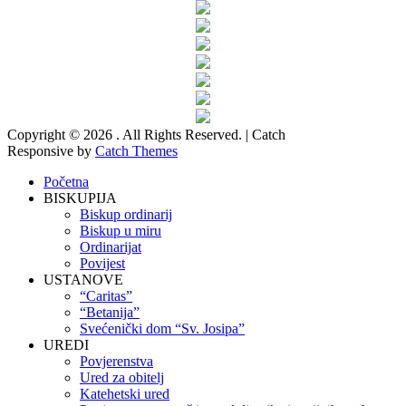
Copyright © 2026
. All Rights Reserved. | Catch
Responsive by
Catch Themes
Scroll
Početna
Up
BISKUPIJA
Biskup ordinarij
Biskup u miru
Ordinarijat
Povijest
USTANOVE
“Caritas”
“Betanija”
Svećenički dom “Sv. Josipa”
UREDI
Povjerenstva
Ured za obitelj
Katehetski ured