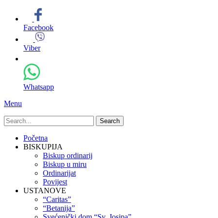
Facebook
Viber
Whatsapp
Menu
Search
for:
Primary
Skip
Početna
to
BISKUPIJA
Menu
content
Biskup ordinarij
Biskup u miru
Ordinarijat
Povijest
USTANOVE
“Caritas”
“Betanija”
Svećenički dom “Sv. Josipa”