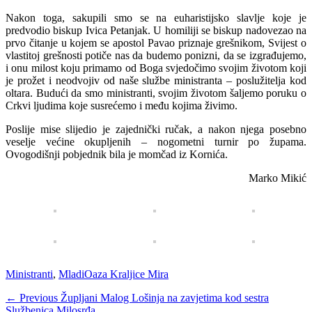
Nakon toga, sakupili smo se na euharistijsko slavlje koje je
predvodio biskup Ivica Petanjak. U homiliji se biskup nadovezao na
prvo čitanje u kojem se apostol Pavao priznaje grešnikom, Svijest o
vlastitoj grešnosti potiče nas da budemo ponizni, da se izgrađujemo,
i onu milost koju primamo od Boga svjedočimo svojim životom koji
je prožet i neodvojiv od naše službe ministranta – poslužitelja kod
oltara. Budući da smo ministranti, svojim životom šaljemo poruku o
Crkvi ljudima koje susrećemo i među kojima živimo.
Poslije mise slijedio je zajednički ručak, a nakon njega posebno
veselje većine okupljenih – nogometni turnir po župama.
Ovogodišnji pobjednik bila je momčad iz Kornića.
Marko Mikić
Categories
Tags
Ministranti
,
Mladi
Oaza Kraljice Mira
Navigacija
Previous
← Previous
Župljani Malog Lošinja na zavjetima kod sestra
post:
Službenica Milosrđa