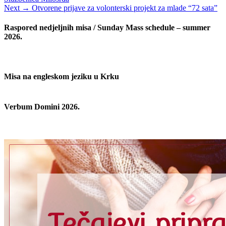
objava
Next
Next →
Otvorene prijave za volonterski projekt za mlade “72 sata”
post:
Raspored nedjeljnih misa / Sunday Mass schedule – summer
2026.
Misa na engleskom jeziku u Krku
Verbum Domini 2026.