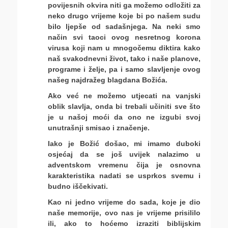
povijesnih okvira niti ga možemo odložiti za
neko drugo vrijeme koje bi po našem sudu
bilo ljepše od sadašnjega. Na neki smo
način svi taoci ovog nesretnog korona
virusa koji nam u mnogočemu diktira kako
naš svakodnevni život, tako i naše planove,
programe i želje, pa i samo slavljenje ovog
našeg najdražeg blagdana Božića.
Ako već ne možemo utjecati na vanjski
oblik slavlja, onda bi trebali učiniti sve što
je u našoj moći da ono ne izgubi svoj
unutrašnji smisao i značenje.
Iako je Božić došao, mi imamo duboki
osjećaj da se još uvijek nalazimo u
adventskom vremenu čija je osnovna
karakteristika nadati se usprkos svemu i
budno iščekivati.
Kao ni jedno vrijeme do sada, koje je dio
naše memorije, ovo nas je vrijeme prisililo
ili, ako to hoćemo izraziti biblijskim