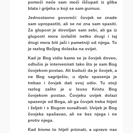
pomoći neće sam moći iščupati iz gliba
blata i grijeha u koji se sam gurnuo.
Jednostavno govoreći: čovjek se znade
sam upropastiti, ali se ne zna sam spasiti.
Za glupost je dovoljan sam sebi, ali ga iz
gluposti mora izvlačiti netko drugi i taj
drugi mora biti jači i pametniji od njega. To
je razlog Božjeg dolaska na svijet.
Kad je Bog vidio kamo se je čovjek doveo,
odlučio je intervenirati tako što je sam Bog
čovjekom postao. Ali budući da je čovjek, a
ne Bog sagriješio, u djelu spasenja je
trebao i čovjek dati svoj udio. Tu stoji
razlog zašto je u Isusu Kristu Bog
čovjekom postao. Čovjeku uvijek dolazi
spasenje od Boga, ali ga čovjek treba htjeti
i željeti i s Bogom surađivati. Uvijek je Bog
čovjeka spašavao, ali ne bez njega i ne
protiv njega.
Kad bismo to htjeli priznati, a upravo nas