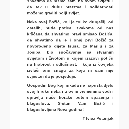
shvatimo da nismo sami na ovom svijetu i
da tek u duhu bratstva i solidarnosti
možemo graditi bolji svijet.
Neka ovaj Božić, koji je toliko drugačiji od
ostalih, bude poticaj svakome od nas
kršćana da shvatimo pravi smisao Božića,
da shvatimo da je i onaj prvi Božić za
novorođeno dijete Isusa, za Mariju i za
Josipa, bio suočavanje sa stvarnim
svijetom i životom u kojem izazovi potiču
na hrabrost i odlučnost, i koja iz čovjeka
izvlači onu snagu za koju ni sam nije
svjestan da je posjeduje.
Gospodin Bog koji nikada ne napušta djelo
svojih ruku neka i u ovim vremenima vodi i
upravlja naše korake putem spasenja i
blagoslova. Sretan Vam Božić i
blagoslovljena Nova godina!
† Ivica Petanjak