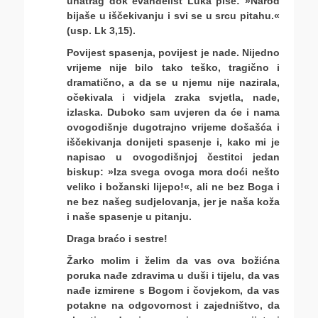
unatrag dok evanđelist Luka piše: »Narod
bijaše u iščekivanju i svi se u srcu pitahu.«
(usp. Lk 3,15).
Povijest spasenja, povijest je nade. Nijedno
vrijeme nije bilo tako teško, tragično i
dramatično, a da se u njemu nije nazirala,
očekivala i vidjela zraka svjetla, nade,
izlaska. Duboko sam uvjeren da će i nama
ovogodišnje dugotrajno vrijeme došašća i
iščekivanja donijeti spasenje i, kako mi je
napisao u ovogodišnjoj čestitci jedan
biskup: »Iza svega ovoga mora doći nešto
veliko i božanski lijepo!«, ali ne bez Boga i
ne bez našeg sudjelovanja, jer je naša koža
i naše spasenje u pitanju.
Draga braćo i sestre!
Žarko molim i želim da vas ova božićna
poruka nađe zdravima u duši i tijelu, da vas
nađe izmirene s Bogom i čovjekom, da vas
potakne na odgovornost i zajedništvo, da