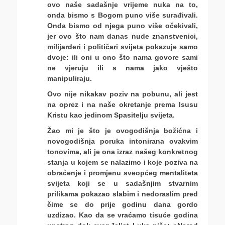
ovo naše sadašnje vrijeme nuka na to,
onda bismo s Bogom puno više surađivali.
Onda bismo od njega puno više očekivali,
jer ovo što nam danas nude znanstvenici,
milijarderi i političari svijeta pokazuje samo
dvoje: ili oni u ono što nama govore sami
ne vjeruju ili s nama jako vješto
manipuliraju.
Ovo nije nikakav poziv na pobunu, ali jest
na oprez i na naše okretanje prema Isusu
Kristu kao jedinom Spasitelju svijeta.
Žao mi je što je ovogodišnja božićna i
novogodišnja poruka intonirana ovakvim
tonovima, ali je ona izraz našeg konkretnog
stanja u kojem se nalazimo i koje poziva na
obraćenje i promjenu sveopćeg mentaliteta
svijeta koji se u sadašnjim stvarnim
prilikama pokazao slabim i nedoraslim pred
čime se do prije godinu dana gordo
uzdizao. Kao da se vraćamo tisuće godina