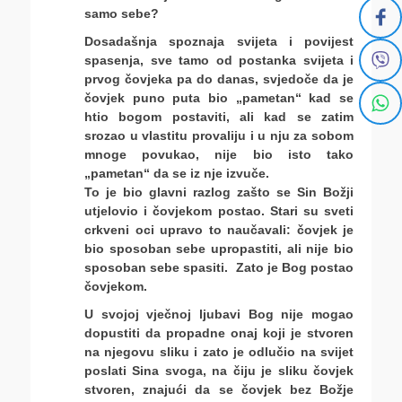
samo sebe?
Dosadašnja spoznaja svijeta i povijest
spasenja, sve tamo od postanka svijeta i
prvog čovjeka pa do danas, svjedoče da je
čovjek puno puta bio „pametan“ kad se
htio bogom postaviti, ali kad se zatim
srozao u vlastitu provaliju i u nju za sobom
mnoge povukao, nije bio isto tako
„pametan“ da se iz nje izvuče.
To je bio glavni razlog zašto se Sin Božji
utjelovio i čovjekom postao. Stari su sveti
crkveni oci upravo to naučavali: čovjek je
bio sposoban sebe upropastiti, ali nije bio
sposoban sebe spasiti. Zato je Bog postao
čovjekom.
U svojoj vječnoj ljubavi Bog nije mogao
dopustiti da propadne onaj koji je stvoren
na njegovu sliku i zato je odlučio na svijet
poslati Sina svoga, na čiju je sliku čovjek
stvoren, znajući da se čovjek bez Božje