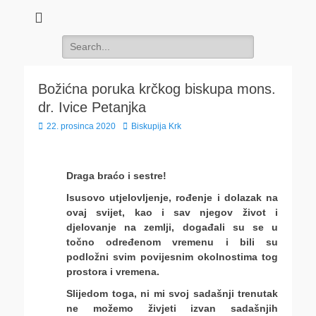
Search
for:
Božićna poruka krčkog biskupa mons.
dr. Ivice Petanjka
Posted
Author
22. prosinca 2020
Biskupija Krk
on
Draga braćo i sestre!
Isusovo utjelovljenje, rođenje i dolazak na
ovaj svijet, kao i sav njegov život i
djelovanje na zemlji, događali su se u
točno određenom vremenu i bili su
podložni svim povijesnim okolnostima tog
prostora i vremena.
Slijedom toga, ni mi svoj sadašnji trenutak
ne možemo živjeti izvan sadašnjih