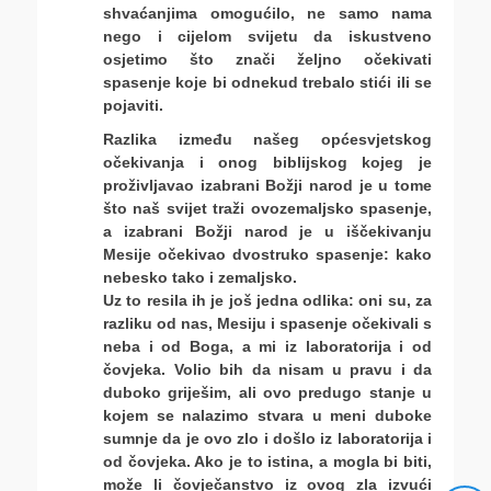
shvaćanjima omogućilo, ne samo nama
nego i cijelom svijetu da iskustveno
osjetimo što znači željno očekivati
spasenje koje bi odnekud trebalo stići ili se
pojaviti.
Razlika između našeg općesvjetskog
očekivanja i onog biblijskog kojeg je
proživljavao izabrani Božji narod je u tome
što naš svijet traži ovozemaljsko spasenje,
a izabrani Božji narod je u iščekivanju
Mesije očekivao dvostruko spasenje: kako
nebesko tako i zemaljsko.
Uz to resila ih je još jedna odlika: oni su, za
razliku od nas, Mesiju i spasenje očekivali s
neba i od Boga, a mi iz laboratorija i od
čovjeka. Volio bih da nisam u pravu i da
duboko griješim, ali ovo predugo stanje u
kojem se nalazimo stvara u meni duboke
sumnje da je ovo zlo i došlo iz laboratorija i
od čovjeka. Ako je to istina, a mogla bi biti,
može li čovječanstvo iz ovog zla izvući