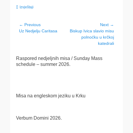
Categories
Izvještaji
Navigacija
← Previous
Next →
Previous
Next
Uz Nedjelju Caritasa
Biskup Ivica slavio misu
objava
post:
post:
polnoćku u krčkoj
katedrali
Raspored nedjeljnih misa / Sunday Mass
schedule – summer 2026.
Misa na engleskom jeziku u Krku
Verbum Domini 2026.