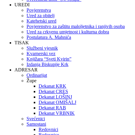
UREDI
Povjerenstva
Ured za obitelj
Katehetski ured
Povjerenstvo za zaštitu maloljetnika i ranjivih osoba
Ured za crkvenu umjetnost i kulturna dobra
Postulatura A. Mahnića
TISAK
Službeni vjesnik
Kvarnerski vez
Knjižara “Sveti Kvirin”
Izdanja Biskupije Krk
ADRESAR
Ordinarijat
Župe
Dekanat KRK
Dekanat CRES
Dekanat LOŠINJ
Dekanat OMIŠALJ
Dekanat RAB
Dekanat VRBNIK
Svećenici
Samostani
Redovnici
Redovnice