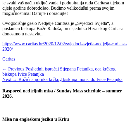
je svaki vaš način uključivanja i podupiranja rada Caritasa tijekom
cijele godine dobrodošao. Budimo velikodušni prema svojim
mogućnostima! Darujte i obradujte!
Ovogodišnje geslo Nedjelje Caritasa je „Svjedoci Svjetla“, a
poslanicu biskupa Bože Radoša, predsjednika Hrvatskog Caritasa
donosimo u nastavku.
https://www.caritas.hr/2020/12/02/svjedoci-svjetla-nedjelja-caritasa-
2020/
Categories
Caritas
Navigacija
Previous
← Previous
Posljednji ispraćaj Stjepana Petanjka, oca krčkog
post:
biskupa Ivice Petanjka
objava
Next
Next →
Božićna poruka krčkog biskupa mons. dr. Ivice Petanjka
post:
Raspored nedjeljnih misa / Sunday Mass schedule – summer
2026.
Misa na engleskom jeziku u Krku