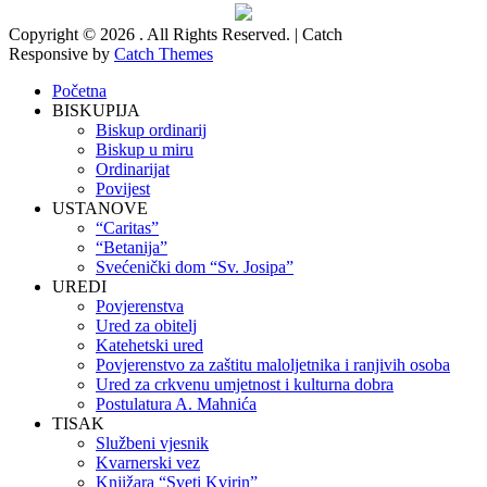
Copyright © 2026
. All Rights Reserved. | Catch
Responsive by
Catch Themes
Scroll
Početna
Up
BISKUPIJA
Biskup ordinarij
Biskup u miru
Ordinarijat
Povijest
USTANOVE
“Caritas”
“Betanija”
Svećenički dom “Sv. Josipa”
UREDI
Povjerenstva
Ured za obitelj
Katehetski ured
Povjerenstvo za zaštitu maloljetnika i ranjivih osoba
Ured za crkvenu umjetnost i kulturna dobra
Postulatura A. Mahnića
TISAK
Službeni vjesnik
Kvarnerski vez
Knjižara “Sveti Kvirin”