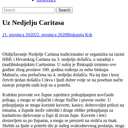
Search
Search
for:
Uz Nedjelju Caritasa
Posted
Author
21. prosinca 2020
22. prosinca 2020
Biskupija Krk
on
Obilježavanje Nedjelje Caritasa tradicionalno se organizira na razini
HBK i Hrvatskog Caritasa na 3. nedjelju došašća, u suradnji s
(nad)biskupijskim Caritasima. U našoj je Biskupiji iznimno ove
godine zbog proslave 100. godina rođenja za nebo biskupa
Mahnića, ona prebačena na 4. nedjelju došašća.
Na taj dan i kroz
četvrti tjedan došašća Crkva i ljudi dobre volje se na poseban način
nastoje prisjetiti onih koji su u potrebi.
Kolektu provode sve župne zajednice prikupljanjem novčanih
priloga, a mogu se uključiti i druge fizičke i pravne osobe. U
prikupljanju se mogu koristiti kuverte, kasice, dobrovoljni prilozi na
misama, a župnik može odrediti i druge oblike prikupljanja za
karitativno djelovanje u župi ili izvan župe. Kuverte i letci
dostavljeni su po župama, a mogu se preuzeti na stoliću za tisak.
Skrbiti za ljude u potrebi dio je našeg svakodnevnog poslanja, stoga