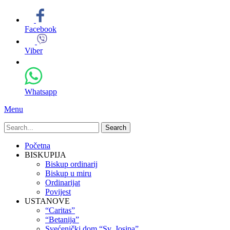
Facebook
Viber
Whatsapp
Menu
Search
for:
Primary
Skip
Početna
to
BISKUPIJA
Menu
content
Biskup ordinarij
Biskup u miru
Ordinarijat
Povijest
USTANOVE
“Caritas”
“Betanija”
Svećenički dom “Sv. Josipa”