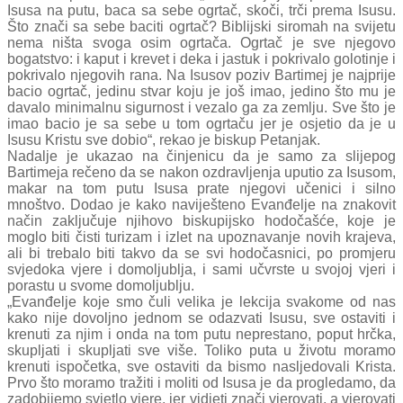
Isusa na putu, baca sa sebe ogrtač, skoči, trči prema Isusu.
Što znači sa sebe baciti ogrtač? Biblijski siromah na svijetu
nema ništa svoga osim ogrtača. Ogrtač je sve njegovo
bogatstvo: i kaput i krevet i deka i jastuk i pokrivalo golotinje i
pokrivalo njegovih rana. Na Isusov poziv Bartimej je najprije
bacio ogrtač, jedinu stvar koju je još imao, jedino što mu je
davalo minimalnu sigurnost i vezalo ga za zemlju. Sve što je
imao bacio je sa sebe u tom ogrtaču jer je osjetio da je u
Isusu Kristu sve dobio“, rekao je biskup Petanjak.
Nadalje je ukazao na činjenicu da je samo za slijepog
Bartimeja rečeno da se nakon ozdravljenja uputio za Isusom,
makar na tom putu Isusa prate njegovi učenici i silno
mnoštvo. Dodao je kako naviješteno Evanđelje na znakovit
način zaključuje njihovo biskupijsko hodočašće, koje je
moglo biti čisti turizam i izlet na upoznavanje novih krajeva,
ali bi trebalo biti takvo da se svi hodočasnici, po promjeru
svjedoka vjere i domoljublja, i sami učvrste u svojoj vjeri i
porastu u svome domoljublju.
„Evanđelje koje smo čuli velika je lekcija svakome od nas
kako nije dovoljno jednom se odazvati Isusu, sve ostaviti i
krenuti za njim i onda na tom putu neprestano, poput hrčka,
skupljati i skupljati sve više. Toliko puta u životu moramo
krenuti ispočetka, sve ostaviti da bismo nasljedovali Krista.
Prvo što moramo tražiti i moliti od Isusa je da progledamo, da
zadobijemo svjetlo vjere, jer vidjeti znači vjerovati, a vjerovati