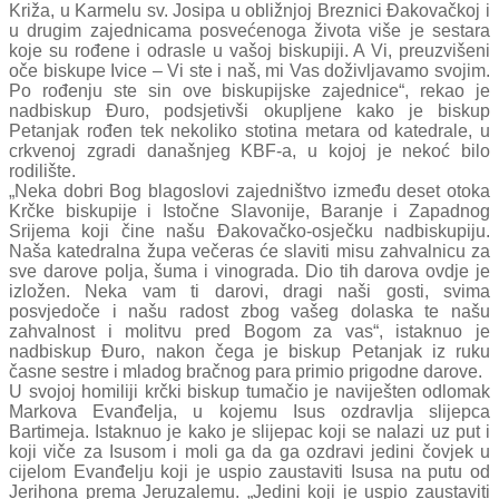
Križa, u Karmelu sv. Josipa u obližnjoj Breznici Đakovačkoj i
u drugim zajednicama posvećenoga života više je sestara
koje su rođene i odrasle u vašoj biskupiji. A Vi, preuzvišeni
oče biskupe Ivice – Vi ste i naš, mi Vas doživljavamo svojim.
Po rođenju ste sin ove biskupijske zajednice“, rekao je
nadbiskup Đuro, podsjetivši okupljene kako je biskup
Petanjak rođen tek nekoliko stotina metara od katedrale, u
crkvenoj zgradi današnjeg KBF-a, u kojoj je nekoć bilo
rodilište.
„Neka dobri Bog blagoslovi zajedništvo između deset otoka
Krčke biskupije i Istočne Slavonije, Baranje i Zapadnog
Srijema koji čine našu Đakovačko-osječku nadbiskupiju.
Naša katedralna župa večeras će slaviti misu zahvalnicu za
sve darove polja, šuma i vinograda. Dio tih darova ovdje je
izložen. Neka vam ti darovi, dragi naši gosti, svima
posvjedoče i našu radost zbog vašeg dolaska te našu
zahvalnost i molitvu pred Bogom za vas“, istaknuo je
nadbiskup Đuro, nakon čega je biskup Petanjak iz ruku
časne sestre i mladog bračnog para primio prigodne darove.
U svojoj homiliji krčki biskup tumačio je naviješten odlomak
Markova Evanđelja, u kojemu Isus ozdravlja slijepca
Bartimeja. Istaknuo je kako je slijepac koji se nalazi uz put i
koji viče za Isusom i moli ga da ga ozdravi jedini čovjek u
cijelom Evanđelju koji je uspio zaustaviti Isusa na putu od
Jerihona prema Jeruzalemu. „Jedini koji je uspio zaustaviti