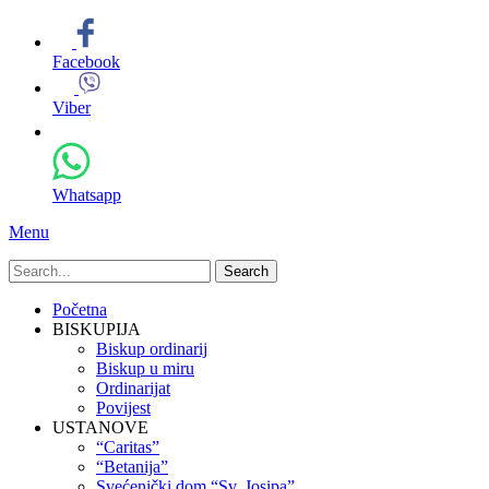
Facebook
Viber
Whatsapp
Menu
Search
for:
Primary
Skip
Početna
to
BISKUPIJA
Menu
content
Biskup ordinarij
Biskup u miru
Ordinarijat
Povijest
USTANOVE
“Caritas”
“Betanija”
Svećenički dom “Sv. Josipa”