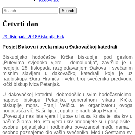
Search
Search
for:
Četvrti dan
Posted
Author
29. listopada 2018
Biskupija Krk
on
Posjet Đakovu i sveta misa u Đakovačkoj katedrali
Biskupijsko hodočašće Krčke biskupije, pod geslom
„Putevima svjedoka vjere i domoljublja“, završilo je u
nedjelju 28. listopada razgledavanjem Đakova i svečanim
misnim slavljem u đakovačkoj katedrali, koje je uz
nadbiskupa Đuru Hranića i velik broj svećenika predvodio
krčki biskup Ivica Petanjak.
U đakovačkoj katedrali dobrodošlicu svim hodočasnicima,
napose biskupu Petanjku, generalnom vikaru Krčke
biskupije mons. Franji Velčiću te organizatoru ovoga
hodočašća vlč. Saši Ilijiću, uputio je nadbiskup Hranić.
„Povezuju nas ista vjera i ljubav u Isusa Krista te ista krv u
našim žilama. No, ista vjera i krv pridonijele su i pospješile i
osobnu, prijateljsku i rodbinsku povezanost među nama. I
osobno poznajemo dio vaših svećenika. Među Sestrama sv.