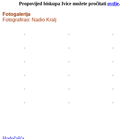
Propovijed biskupa Ivice možete pročitati
ovdje
.
Fotogalerija
Fotografirao: Nadio Kralj
Categories
Hodočašća