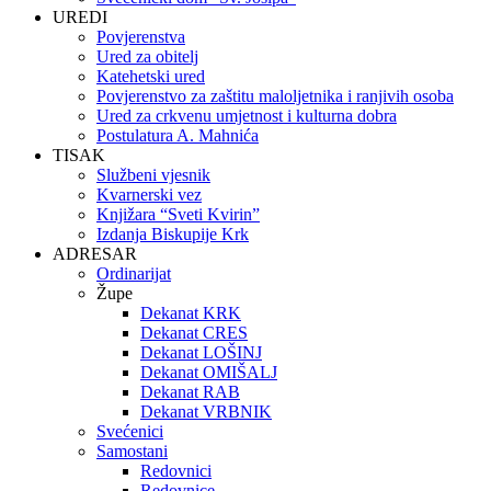
UREDI
Povjerenstva
Ured za obitelj
Katehetski ured
Povjerenstvo za zaštitu maloljetnika i ranjivih osoba
Ured za crkvenu umjetnost i kulturna dobra
Postulatura A. Mahnića
TISAK
Službeni vjesnik
Kvarnerski vez
Knjižara “Sveti Kvirin”
Izdanja Biskupije Krk
ADRESAR
Ordinarijat
Župe
Dekanat KRK
Dekanat CRES
Dekanat LOŠINJ
Dekanat OMIŠALJ
Dekanat RAB
Dekanat VRBNIK
Svećenici
Samostani
Redovnici
Redovnice