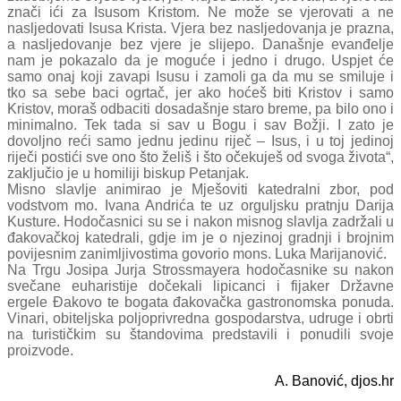
znači ići za Isusom Kristom. Ne može se vjerovati a ne
nasljedovati Isusa Krista. Vjera bez nasljedovanja je prazna,
a nasljedovanje bez vjere je slijepo. Današnje evanđelje
nam je pokazalo da je moguće i jedno i drugo. Uspjet će
samo onaj koji zavapi Isusu i zamoli ga da mu se smiluje i
tko sa sebe baci ogrtač, jer ako hoćeš biti Kristov i samo
Kristov, moraš odbaciti dosadašnje staro breme, pa bilo ono i
minimalno. Tek tada si sav u Bogu i sav Božji. I zato je
dovoljno reći samo jednu jedinu riječ – Isus, i u toj jedinoj
riječi postići sve ono što želiš i što očekuješ od svoga života“,
zaključio je u homiliji biskup Petanjak.
Misno slavlje animirao je Mješoviti katedralni zbor, pod
vodstvom mo. Ivana Andrića te uz orguljsku pratnju Darija
Kusture. Hodočasnici su se i nakon misnog slavlja zadržali u
đakovačkoj katedrali, gdje im je o njezinoj gradnji i brojnim
povijesnim zanimljivostima govorio mons. Luka Marijanović.
Na Trgu Josipa Jurja Strossmayera hodočasnike su nakon
svečane euharistije dočekali lipicanci i fijaker Državne
ergele Đakovo te bogata đakovačka gastronomska ponuda.
Vinari, obiteljska poljoprivredna gospodarstva, udruge i obrti
na turističkim su štandovima predstavili i ponudili svoje
proizvode.
A. Banović, djos.hr