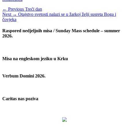
Navigacija
Previous
← Previous
Treći dan
Next
post:
Next →
Otajstvo svetosti nalazi se u žarkoj želji susreta Boga i
objava
post:
čovjeka
Raspored nedjeljnih misa / Sunday Mass schedule – summer
2026.
Misa na engleskom jeziku u Krku
Verbum Domini 2026.
Caritas nas poziva