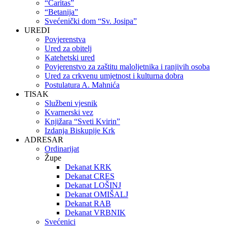
“Caritas”
“Betanija”
Svećenički dom “Sv. Josipa”
UREDI
Povjerenstva
Ured za obitelj
Katehetski ured
Povjerenstvo za zaštitu maloljetnika i ranjivih osoba
Ured za crkvenu umjetnost i kulturna dobra
Postulatura A. Mahnića
TISAK
Službeni vjesnik
Kvarnerski vez
Knjižara “Sveti Kvirin”
Izdanja Biskupije Krk
ADRESAR
Ordinarijat
Župe
Dekanat KRK
Dekanat CRES
Dekanat LOŠINJ
Dekanat OMIŠALJ
Dekanat RAB
Dekanat VRBNIK
Svećenici