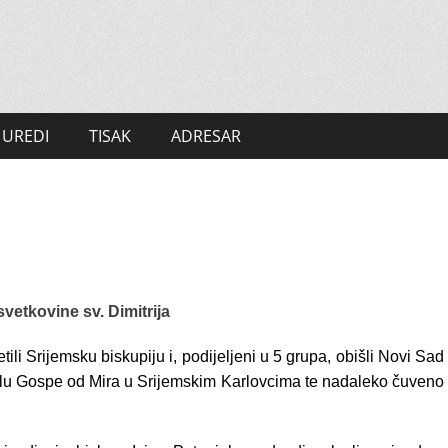
UREDI
TISAK
ADRESAR
vetkovine sv. Dimitrija
li Srijemsku biskupiju i, podijeljeni u 5 grupa, obišli Novi Sad
pelu Gospe od Mira u Srijemskim Karlovcima te nadaleko čuveno