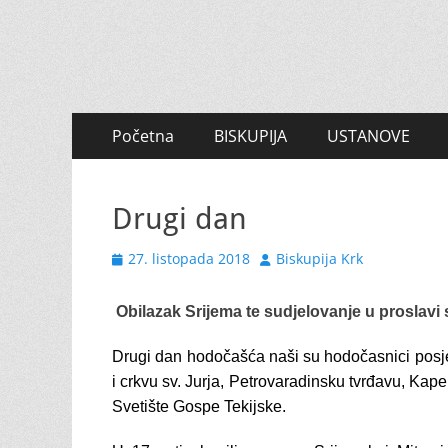
Primary
Skip
Početna
BISKUPIJA
USTANOVE
to
Menu
content
Drugi dan
Posted
Author
27. listopada 2018
Biskupija Krk
on
Obilazak Srijema te sudjelovanje u proslavi s
Drugi dan hodočašća naši su hodočasnici posjeti
i crkvu sv. Jurja, Petrovaradinsku tvrđavu, Ka
Svetište Gospe Tekijske.