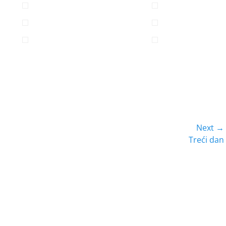
Next →
Next
Treći dan
post: