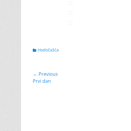
Categories
Hodočašća
Navigacija
← Previous
Previous
Prvi dan
objava
post: