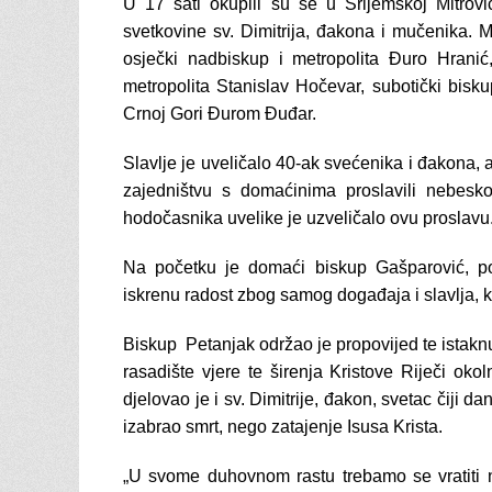
U 17 sati okupili su se u Srijemskoj Mitrovi
svetkovine sv. Dimitrija, đakona i mučenika.
osječki nadbiskup i metropolita Đuro Hranić
metropolita Stanislav Hočevar, subotički bisku
Crnoj Gori Đurom Đuđar.
Slavlje je uveličalo 40-ak svećenika i đakona, a
zajedništvu s domaćinima proslavili nebeskog
hodočasnika uvelike je uzveličalo ovu proslavu
Na početku je domaći biskup Gašparović, pozd
iskrenu radost zbog samog događaja i slavlja, k
Biskup Petanjak održao je propovijed te istakn
rasadište vjere te širenja Kristove Riječi 
djelovao je i sv. Dimitrije, đakon, svetac čiji d
izabrao smrt, nego zatajenje Isusa Krista.
„U svome duhovnom rastu trebamo se vratiti n