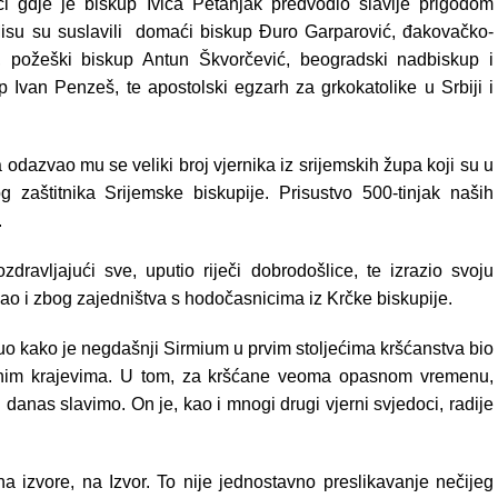
ci gdje je biskup Ivica Petanjak predvodio slavlje prigodom
 Misu su suslavili domaći biskup Đuro Garparović, đakovačko-
, požeški biskup Antun Škvorčević, beogradski nadbiskup i
p Ivan Penzeš, te apostolski egzarh za grkokatolike u Srbiji i
 odazvao mu se veliki broj vjernika iz srijemskih župa koji su u
 zaštitnika Srijemske biskupije. Prisustvo 500-tinjak naših
.
ravljajući sve, uputio riječi dobrodošlice, te izrazio svoju
ao i zbog zajedništva s hodočasnicima iz Krčke biskupije.
uo kako je negdašnji Sirmium u prvim stoljećima kršćanstva bio
okolnim krajevima. U tom, za kršćane veoma opasnom vremenu,
an danas slavimo. On je, kao i mnogi drugi vjerni svjedoci, radije
a izvore, na Izvor.
To nije jednostavno preslikavanje nečijeg