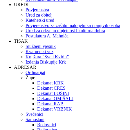
UREDI
Povjerenstva
Ured za obitelj
Katehetski ured
Povjerenstvo za zaštitu maloljetnika i ranjivih osoba
Ured za crkvenu umjetnost i kulturna dobra
Postulatura A. Mahnića
TISAK
Službeni vjesnik
Kvarnerski vez
Knjižara “Sveti Kvirin”
Izdanja Biskupije Krk
ADRESAR
Ordinarijat
Župe
Dekanat KRK
Dekanat CRES
Dekanat LOŠINJ
Dekanat OMIŠALJ
Dekanat RAB
Dekanat VRBNIK
Svećenici
Samostani
Redovnici
Redovnice