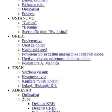
Biskup ordinarij
Biskup u miru
Ordinarijat
Povijest
USTANOVE
“Caritas”
“Betanija”
Svećenički dom “Sv. Josipa”
UREDI
Povjerenstva
Ured za obitelj
Katehetski ured
Povjerenstvo za zaštitu maloljetnika i ranjivih osoba
Ured za crkvenu umjetnost i kulturna dobra
Postulatura A. Mahnića
TISAK
Službeni vjesnik
Kvarnerski vez
Knjižara “Sveti Kvirin”
Izdanja Biskupije Krk
ADRESAR
Ordinarijat
Župe
Dekanat KRK
Dekanat CRES