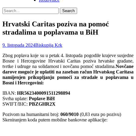
Search
Search
for:
Hrvatski Caritas poziva na pomoć
stradalima u poplavama u BiH
Posted
Author
9. listopada 2024
Biskupija Krk
on
Zbog poplava koje su u petak 4. listopada pogodile krajeve susjedne
Bosne i Hercegovine Hrvatski Caritas poziva hrvatske građane,
tvrtke i udruge na solidarnost i novčanu pomoć stradalima.
Novčane
darove moguće je uplatiti na zaseban račun Hrvatskog Caritasa
namijenjen prikupljanju pomoći za stradale u poplavama u
Bosni i Hercegovini:
IBAN:
HR5623400091511298894
Svrha uplate:
Poplave BiH
SWIFT/BIC:
PBZGHR2X
Pozivom na humanitarni broj:
060/9010
(0,83 eura po pozivu)
Skeniranjem koda putem mobilne bankovne aplikacije: