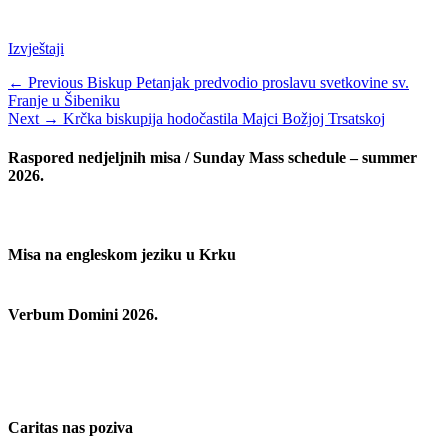
Categories
Izvještaji
Navigacija
Previous
← Previous
Biskup Petanjak predvodio proslavu svetkovine sv.
post:
Franje u Šibeniku
objava
Next
Next →
Krčka biskupija hodočastila Majci Božjoj Trsatskoj
post:
Raspored nedjeljnih misa / Sunday Mass schedule – summer
2026.
Misa na engleskom jeziku u Krku
Verbum Domini 2026.
Caritas nas poziva