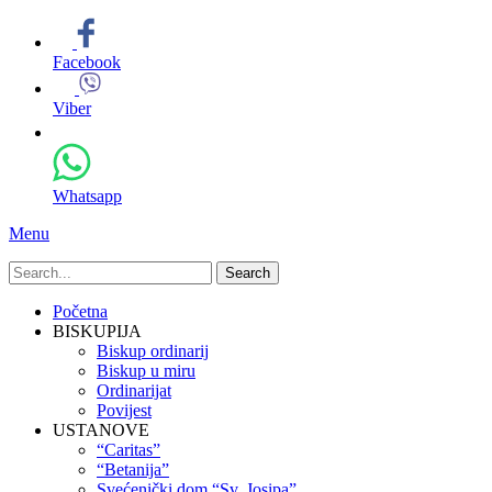
Facebook
Viber
Whatsapp
Menu
Search
for:
Primary
Skip
Početna
to
BISKUPIJA
Menu
content
Biskup ordinarij
Biskup u miru
Ordinarijat
Povijest
USTANOVE
“Caritas”
“Betanija”
Svećenički dom “Sv. Josipa”