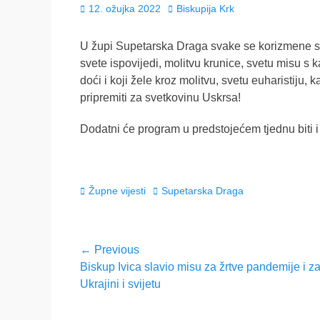
Posted
Author
12. ožujka 2022
Biskupija Krk
on
U župi Supetarska Draga svake se korizmene sr
svete ispovijedi, molitvu krunice, svetu misu s
doći i koji žele kroz molitvu, svetu euharistiju, 
pripremiti za svetkovinu Uskrsa!
Dodatni će program u predstojećem tjednu biti i
Categories
Tags
Župne vijesti
Supetarska Draga
Navigacija
← Previous
Previous
Biskup Ivica slavio misu za žrtve pandemije i za
objava
post:
Ukrajini i svijetu