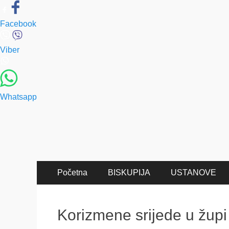
Facebook
Viber
Whatsapp
Primary
Skip
Početna
BISKUPIJA
USTANOVE
to
Menu
content
Korizmene srijede u žup