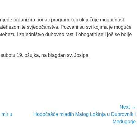
ijede organizira bogati program koji uključuje mogućnost
 katehezom te svjedočanstva.
Pozvani su svi kojima je moguće
katehezu i zajedništvo duhovno rasti i obogatiti se i još se bolje
 subotu 19. ožujka, na blagdan sv. Josipa.
Next →
Next
 mir u
Hodočašće mladih Malog Lošinja u Dubrovnik i
post:
Međugorje