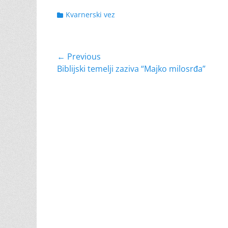
Categories
Kvarnerski vez
Navigacija
← Previous
Previous
Biblijski temelji zaziva “Majko milosrđa”
objava
post: