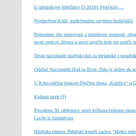
Iz urednikove bilježnice (5-2016): Pred kraj …
Proslavljeni Križi, tradicionalno zavjetno hodočašće
Prenosimo dio razgovora s ministrom znanosti, obra
mene poticaj. Stvara u meni ozračje koje me potiče na
Drugi nacionalni studijski dan za djelatnike i suradnik
Održan Nacionalni Hod za život:
Tako je dobro da s
U Krku održan koncert Dječjeg zbora „Kapljice“ u G
Kultura smrti (9)
Povodom 50. obljetnice smrti krčkoga biskupa mons. d
Lucije iz Jurandvora
Biblijska pitanja: Biblijski temelji zaziva “Majko mil