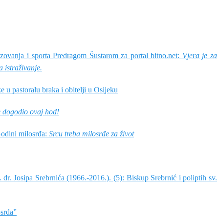
zovanja i sporta Predragom Šustarom za portal bitno.net:
Vjera je za
 istraživanje.
e u pastoralu braka i obitelji u Osijeku
e dogodio ovaj hod!
odini milosrđa:
Srcu treba milosrđe za život
r. Josipa Srebrnića (1966.-2016.). (5): Biskup Srebrnić i poliptih sv.
osrđa”