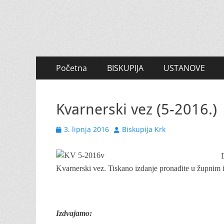
Primary
Skip
Početna
BISKUPIJA
USTANOVE
to
Menu
content
Kvarnerski vez (5-2016.)
Posted
Author
3. lipnja 2016
Biskupija Krk
on
Kvarnerski vez.
Tiskano izdanje pronađite u župnim
njnjvf
Izdvajamo: