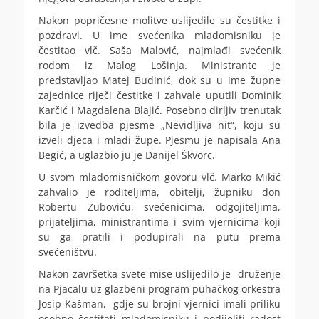
Nakon popričesne molitve uslijedile su čestitke i
pozdravi. U ime svećenika mladomisniku je
čestitao vlč. Saša Malović, najmlađi svećenik
rodom iz Malog Lošinja. Ministrante je
predstavljao Matej Budinić, dok su u ime župne
zajednice riječi čestitke i zahvale uputili Dominik
Karčić i Magdalena Blajić. Posebno dirljiv trenutak
bila je izvedba pjesme „Nevidljiva nit“, koju su
izveli djeca i mladi župe. Pjesmu je napisala Ana
Begić, a uglazbio ju je Danijel Škvorc.
U svom mladomisničkom govoru vlč. Marko Mikić
zahvalio je roditeljima, obitelji, župniku don
Robertu Zuboviću, svećenicima, odgojiteljima,
prijateljima, ministrantima i svim vjernicima koji
su ga pratili i podupirali na putu prema
svećeništvu.
Nakon završetka svete mise uslijedilo je druženje
na Pjacalu uz glazbeni program puhačkog orkestra
Josip Kašman, gdje su brojni vjernici imali priliku
osobno čestitati mladomisniku i podijeliti radost