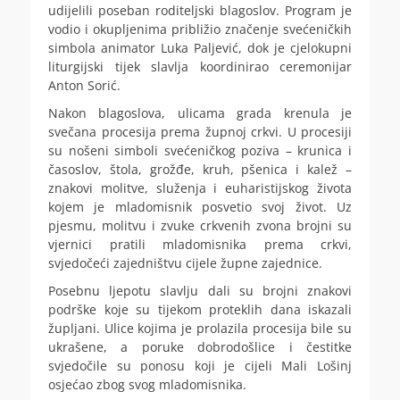
udijelili poseban roditeljski blagoslov. Program je
vodio i okupljenima približio značenje svećeničkih
simbola animator Luka Paljević, dok je cjelokupni
liturgijski tijek slavlja koordinirao ceremonijar
Anton Sorić.
Nakon blagoslova, ulicama grada krenula je
svečana procesija prema župnoj crkvi. U procesiji
su nošeni simboli svećeničkog poziva – krunica i
časoslov, štola, grožđe, kruh, pšenica i kalež –
znakovi molitve, služenja i euharistijskog života
kojem je mladomisnik posvetio svoj život. Uz
pjesmu, molitvu i zvuke crkvenih zvona brojni su
vjernici pratili mladomisnika prema crkvi,
svjedočeći zajedništvu cijele župne zajednice.
Posebnu ljepotu slavlju dali su brojni znakovi
podrške koje su tijekom proteklih dana iskazali
župljani. Ulice kojima je prolazila procesija bile su
ukrašene, a poruke dobrodošlice i čestitke
svjedočile su ponosu koji je cijeli Mali Lošinj
osjećao zbog svog mladomisnika.