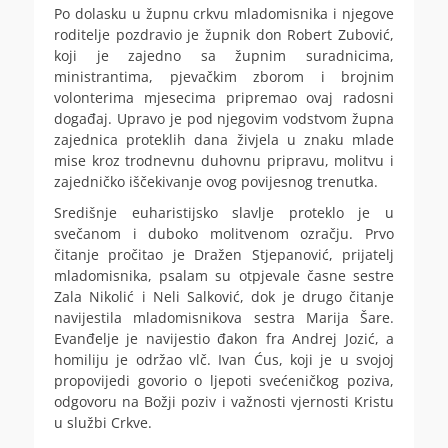
Po dolasku u župnu crkvu mladomisnika i njegove
roditelje pozdravio je župnik don Robert Zubović,
koji je zajedno sa župnim suradnicima,
ministrantima, pjevačkim zborom i brojnim
volonterima mjesecima pripremao ovaj radosni
događaj. Upravo je pod njegovim vodstvom župna
zajednica proteklih dana živjela u znaku mlade
mise kroz trodnevnu duhovnu pripravu, molitvu i
zajedničko iščekivanje ovog povijesnog trenutka.
Središnje euharistijsko slavlje proteklo je u
svečanom i duboko molitvenom ozračju. Prvo
čitanje pročitao je Dražen Stjepanović, prijatelj
mladomisnika, psalam su otpjevale časne sestre
Zala Nikolić i Neli Salković, dok je drugo čitanje
navijestila mladomisnikova sestra Marija Šare.
Evanđelje je navijestio đakon fra Andrej Jozić, a
homiliju je održao vlč. Ivan Ćus, koji je u svojoj
propovijedi govorio o ljepoti svećeničkog poziva,
odgovoru na Božji poziv i važnosti vjernosti Kristu
u službi Crkve.