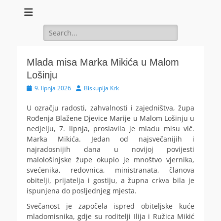
Search
for:
Mlada misa Marka Mikića u Malom
Lošinju
Posted
Author
9. lipnja 2026
Biskupija Krk
on
U ozračju radosti, zahvalnosti i zajedništva, župa
Rođenja Blažene Djevice Marije u Malom Lošinju u
nedjelju, 7. lipnja, proslavila je mladu misu vlč.
Marka Mikića.
Jedan od najsvečanijih i
najradosnijih dana u novijoj povijesti
malološinjske župe okupio je mnoštvo vjernika,
svećenika, redovnica, ministranata, članova
obitelji, prijatelja i gostiju, a župna crkva bila je
ispunjena do posljednjeg mjesta.
Svečanost je započela ispred obiteljske kuće
mladomisnika, gdje su roditelji Ilija i Ružica Mikić