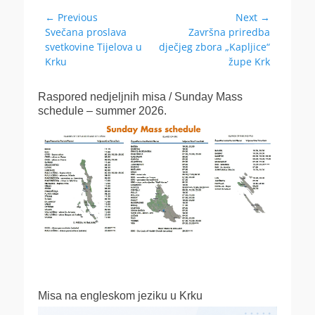
Navigacija
← Previous
Next →
Previous
Next
Svečana proslava
Završna priredba
objava
post:
post:
svetkovine Tijelova u
dječjeg zbora „Kapljice“
Krku
župe Krk
Raspored nedjeljnih misa / Sunday Mass
schedule – summer 2026.
Misa na engleskom jeziku u Krku