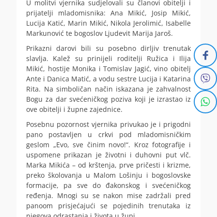
U molitvi vjernika sudjelovali su članovi obitelji i
prijatelji mladomisnika: Ana Mikić, Josip Mikić,
Lucija Katić, Marin Mikić, Nikola Jerolimić, Isabelle
Markunović te bogoslov Ljudevit Marija Jaroš.
Prikazni darovi bili su posebno dirljiv trenutak
slavlja. Kalež su prinijeli roditelji Ružica i Ilija
Mikić, hostije Monika i Tomislav Jagić, vino obitelj
Ante i Danica Matić, a vodu sestre Lucija i Katarina
Rita. Na simboličan način iskazana je zahvalnost
Bogu za dar svećeničkog poziva koji je izrastao iz
ove obitelji i župne zajednice.
Posebnu pozornost vjernika privukao je i prigodni
pano postavljen u crkvi pod mladomisničkim
geslom „Evo, sve činim novo!“. Kroz fotografije i
uspomene prikazan je životni i duhovni put vlč.
Marka Mikića – od krštenja, prve pričesti i krizme,
preko školovanja u Malom Lošinju i bogoslovske
formacije, pa sve do đakonskog i svećeničkog
ređenja. Mnogi su se nakon mise zadržali pred
panoom prisjećajući se pojedinih trenutaka iz
njegova odrastanja i života u župi.